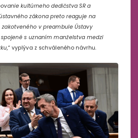
hovanie kultúrneho dedičstva SR a
h ústavného zákona preto reaguje na
a zakotveného v preambule Ústavy
ne spojené s uznaním manželstva medzi
ku,
“ vyplýva z schváleného návrhu.