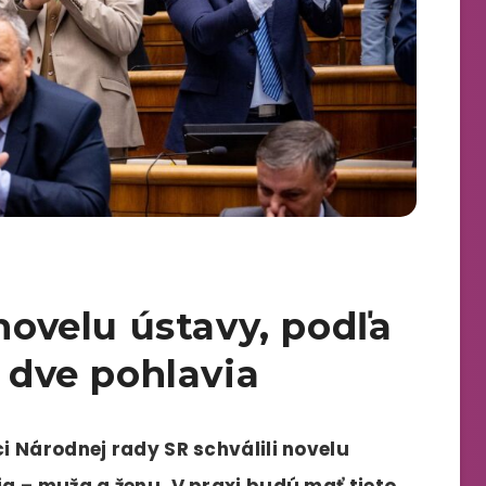
 novelu ústavy, podľa
a dve pohlavia
i Národnej rady SR schválili novelu
a – muža a ženu. V praxi budú mať tieto