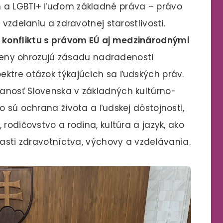
m a LGBTI+ ľuďom základné práva – právo
 vzdelaniu a zdravotnej starostlivosti.
konfliktu s právom EÚ aj medzinárodnými
eny ohrozujú zásadu nadradenosti
ktre otázok týkajúcich sa ľudských práv.
anosť Slovenska v základných kultúrno-
o sú ochrana života a ľudskej dôstojnosti,
rodičovstvo a rodina, kultúra a jazyk, ako
lasti zdravotníctva, výchovy a vzdelávania.