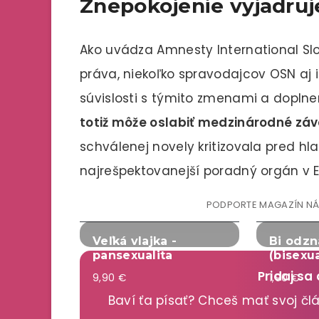
Znepokojenie vyjadruj
Ako uvádza Amnesty International Sl
práva, niekoľko spravodajcov OSN aj in
súvislosti s týmito zmenami a doplne
totiž môže oslabiť medzinárodné zá
schválenej novely kritizovala pred h
najrešpektovanejší poradný orgán v E
PODPORTE MAGAZÍN N
Veľká vlajka -
Bi odzn
pansexualita
(bisexua
Pridaj sa
9,90 €
1,90 €
Baví ťa písať? Chceš mať svoj č