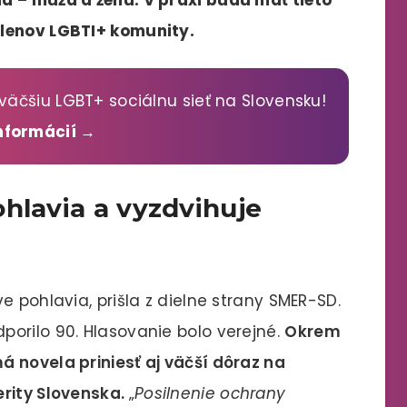
členov LGBTI+ komunity.
väčšiu LGBT+ sociálnu sieť na Slovensku!
informácií →
hlavia a vyzdvihuje
e pohlavia, prišla z dielne strany SMER-SD.
orilo 90. Hlasovanie bolo verejné.
Okrem
 novela priniesť aj väčší dôraz na
erity Slovenska.
„
Posilnenie ochrany