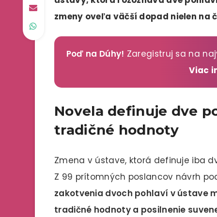
zmeny oveľa väčší dopad nielen na 
Poď na Dúhy!
Zaregistruj sa na naj
Viac 
Novela definuje dve po
tradičné hodnoty
Zmena v ústave, ktorá definuje iba dv
Z 99 prítomných poslancov návrh podp
zakotvenia dvoch pohlaví v ústave má
tradičné hodnoty a posilnenie suven