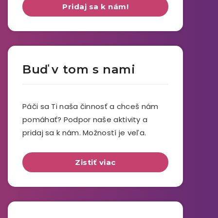
Pridaj sa k nám!
Buď v tom s nami
Páči sa Ti naša činnosť a chceš nám
pomáhať? Podpor naše aktivity a
pridaj sa k nám. Možností je veľa.
Zistiť viac