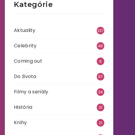
Kategórie
Aktuality
237
Celebrity
48
Coming out
9
Do života
67
Filmy a seriály
34
História
31
Knihy
21