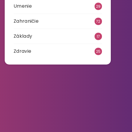
Umenie
29
Zahraničie
72
Základy
17
Zdravie
25