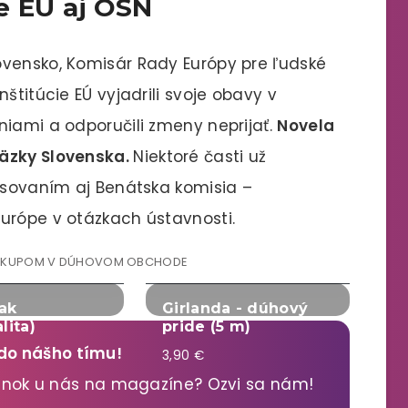
e EÚ aj OSN
ovensko, Komisár Rady Európy pre ľudské
štitúcie EÚ vyjadrili svoje obavy v
niami a odporučili zmeny neprijať.
Novela
väzky Slovenska.
Niektoré časti už
lasovaním aj Benátska komisia –
urópe v otázkach ústavnosti.
ÁKUPOM V DÚHOVOM OBCHODE
ak
Girlanda - dúhový
lita)
pride (5 m)
 do nášho tímu!
3,90 €
lánok u nás na magazíne? Ozvi sa nám!