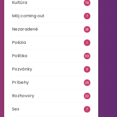
Kultúra
76
Môj coming out
7
Nezaradené
18
Poézia
1
Politika
110
Pozvánky
11
Príbehy
25
Rozhovory
22
Sex
7