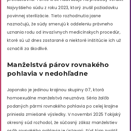
Najvyššieho súdu z roku 2023, ktorý zrušil požiadavku
povinnej sterilizácie. Tieto rozhodnutia jasne
naznačujú, že súdy smerujú k oddeleniu právneho
uznania rodu od invazívnych medicínskych procedúr,
ktoré sú už dnes zastarané a niektoré inštitúcie ich už
označili za škodlivé.
Manželstvá párov rovnakého
pohlavia v nedohľadne
Japonsko je jedinou krajinou skupiny G7, ktorá
homoexuálne manželstvá neuznáva. Séria žalôb
podaných pármi rovnakého pohlavia po celej krajine
priniesla zmiešané výsledky. V novembri 2025 Tokijský
okresný súd rozhodol, že súčasný zákaz manželstiev
osôb rovnakého pohlavia je ústavný. Súd tým zvrátil