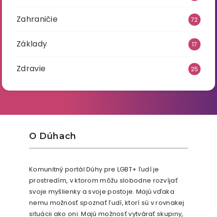
Zahraničie
72
Základy
17
Zdravie
25
O Dúhach
Komunitný portál Dúhy pre LGBT+ ľudí je
prostredím, v ktorom môžu slobodne rozvíjať
svoje myšlienky a svoje postoje. Majú vďaka
nemu možnosť spoznať ľudí, ktorí sú v rovnakej
situácii ako oni. Majú možnosť vytvárať skupiny,