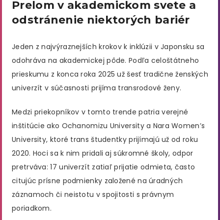
Prelom v akademickom svete a
odstránenie niektorých bariér
Jeden z najvýraznejších krokov k inklúzii v Japonsku sa
odohráva na akademickej pôde. Podľa celoštátneho
prieskumu z konca roka 2025 už šesť tradične ženských
univerzít v súčasnosti prijíma transrodové ženy.
Medzi priekopníkov v tomto trende patria verejné
inštitúcie ako Ochanomizu University a Nara Women’s
University, ktoré trans študentky prijímajú už od roku
2020. Hoci sa k nim pridali aj súkromné školy, odpor
pretrváva: 17 univerzít zatiaľ prijatie odmieta, často
citujúc prísne podmienky založené na úradných
záznamoch či neistotu v spojitosti s právnym
poriadkom.