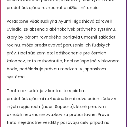
predchádzajúce rozhodnutie nižšej inštancie.
Paradoxne však sudkyňa Ayumi Higashiová zároveň
uviedla, že absencia akéhokoľvek právneho systému,
ktorý by párom rovnakého pohlavia umožnil zakladať
rodinu, môže predstavovať porušenie ich ľudských
práv. Hoci súd zamietol odškodnenie pre ôsmich
žalobcov, toto rozhodnutie, hoci neúspešné v hlavnom
bode, podčiarkuje právnu medzeru v japonskom
systéme.
Tento rozsudok je v kontraste s piatimi
predchádzajúcimi rozhodnutiami odvolacích súdov v
iných regiónoch (napr. Sapporo), ktoré predtým
označili neuznanie zväzkov za protiústavné. Práve
tieto nejednotné verdikty posúvajú celý prípad na