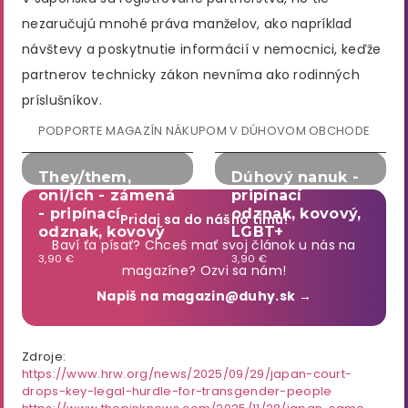
nezaručujú mnohé práva manželov, ako napríklad
návštevy a poskytnutie informácií v nemocnici, keďže
partnerov technicky zákon nevníma ako rodinných
príslušníkov.
PODPORTE MAGAZÍN NÁKUPOM V DÚHOVOM OBCHODE
They/them,
Dúhový nanuk -
oni/ich - zámená
pripínací
- pripínací
odznak, kovový,
Pridaj sa do nášho tímu!
odznak, kovový
LGBT+
Baví ťa písať? Chceš mať svoj článok u nás na
3,90 €
3,90 €
magazíne? Ozvi sa nám!
Napiš na magazin@duhy.sk →
Zdroje:
https://www.hrw.org/news/2025/09/29/japan-court-
drops-key-legal-hurdle-for-transgender-people