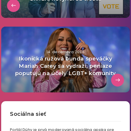
14. decembra 2025
Ikonická ružová bunda speváčky
Mariah Carey sa vydraží, peniaze
poputujú na účely LGBT+ komunity
Sociálna sieť
Portál Dúhy je prvá moderovaná sociálna appka pre