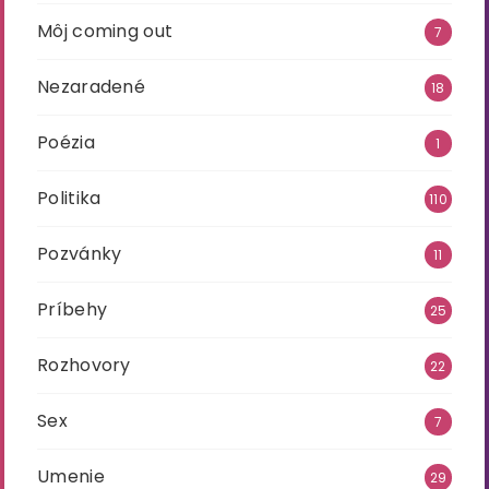
Môj coming out
7
Nezaradené
18
Poézia
1
Politika
110
Pozvánky
11
Príbehy
25
Rozhovory
22
Sex
7
Umenie
29