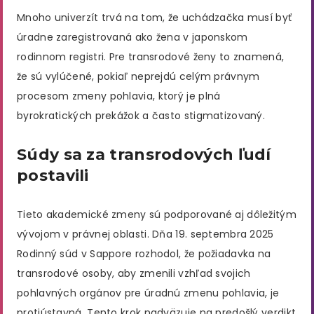
Mnoho univerzít trvá na tom, že uchádzačka musí byť
úradne zaregistrovaná ako žena v japonskom
rodinnom registri. Pre transrodové ženy to znamená,
že sú vylúčené, pokiaľ neprejdú celým právnym
procesom zmeny pohlavia, ktorý je plná
byrokratických prekážok a často stigmatizovaný.
Súdy sa za transrodových ľudí
postavili
Tieto akademické zmeny sú podporované aj dôležitým
vývojom v právnej oblasti. Dňa 19. septembra 2025
Rodinný súd v Sappore rozhodol, že požiadavka na
transrodové osoby, aby zmenili vzhľad svojich
pohlavných orgánov pre úradnú zmenu pohlavia, je
protiústavná. Tento krok nadväzuje na predošlý verdikt