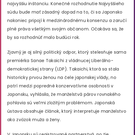
najvyššiu inštanciu. Konečné rozhodnutie Najvyššieho
súdu bude mať zásadný dopad na to, či sa Japonsko
nakoniec pripojí k medzinárodnému konsenzu a zaručí
plné práva všetkým svojim občanom. Očakáva sa, že
by sa rozhodnúť malo budúci rok.
Zjavný je aj silný politický odpor, ktorý stelesňuje sama
premiérka Sanae Takaichi z vládnucej Liberálno-
demokratickej strany (LDP). Takaichi, ktorá sa stala
historicky prvou ženou na čele japonskej vlády, no
patrí medzi popredné konzervatívne osobnosti v
Japonsku, vyhlásila, že manželstvá párov rovnakého
pohlavia sú veľmi zložitým problémom. Japonská
ústava obsahuje článok, ktorý interpretuje manželstvo
ako zväzok muža a ženy.
V Japonsku sú registrované partnerstvá, no tie