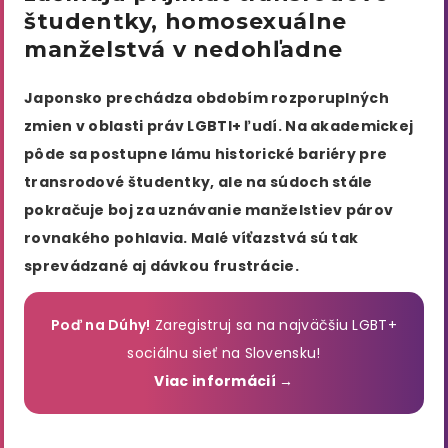
študentky, homosexuálne
manželstvá v nedohľadne
Japonsko prechádza obdobím rozporuplných
zmien v oblasti práv LGBTI+ ľudí. Na akademickej
pôde sa postupne lámu historické bariéry pre
transrodové študentky, ale na súdoch stále
pokračuje boj za uznávanie manželstiev párov
rovnakého pohlavia. Malé víťazstvá sú tak
sprevádzané aj dávkou frustrácie.
Poď na Dúhy!
Zaregistruj sa na najväčšiu LGBT+
sociálnu sieť na Slovensku!
Viac informácií →