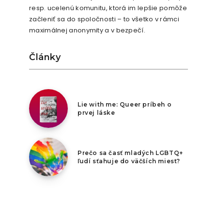
resp. ucelenú komunitu, ktorá im lepšie pomôže
začleniť sa do spoločnosti – to všetko v rámci
maximálnej anonymity a v bezpečí.
Články
8. augusta 2026
Lie with me: Queer príbeh o
prvej láske
7. augusta 2026
Prečo sa časť mladých LGBTQ+
ľudí sťahuje do väčších miest?