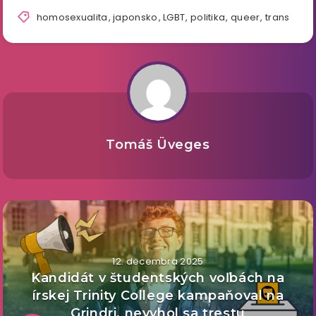
homosexualita
,
japonsko
,
LGBT
,
politika
,
queer
,
trans
Tomáš Üveges
12. decembra 2025
Kandidát v študentských voľbách na
írskej Trinity College kampaňoval na
Grindri, nevyhol sa trestu