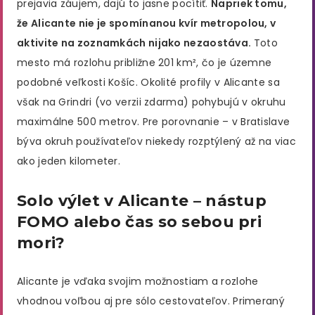
prejavia záujem, dajú to jasne pocítiť.
Napriek tomu,
že Alicante nie je spomínanou kvír metropolou, v
aktivite na zoznamkách nijako nezaostáva.
Toto
mesto má rozlohu približne 201 km², čo je územne
podobné veľkosti Košíc. Okolité profily v Alicante sa
však na Grindri (vo verzii zdarma) pohybujú v okruhu
maximálne 500 metrov. Pre porovnanie – v Bratislave
býva okruh používateľov niekedy rozptýlený až na viac
ako jeden kilometer.
Solo výlet v Alicante – nástup
FOMO alebo čas so sebou pri
mori?
Alicante je vďaka svojim možnostiam a rozlohe
vhodnou voľbou aj pre sólo cestovateľov. Primeraný