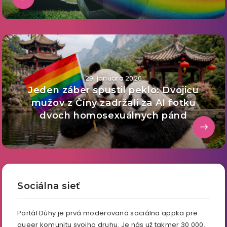
29. januára 2026
Jeden záber spustil peklo: Dvojicu
mužov z Číny zadržali za AI fotku
dvoch homosexuálnych pánd
Sociálna sieť
Portál Dúhy je prvá moderovaná sociálna appka pre
queer komunitu svojho druhu. Je nás už takmer 30 000.