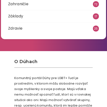
Zahraničie
72
Základy
17
Zdravie
25
O Dúhach
Komunitný portál Dúhy pre LGBT+ ľudí je
prostredím, v ktorom môžu slobodne rozvíjať
svoje myšlienky a svoje postoje. Majú vďaka
nemu možnosť spoznať ľudí, ktorí sú v rovnakej
situácii ako oni. Majú možnosť vytvárať skupiny,
resp. ucelenú komunitu, ktorá im lepšie pomôže