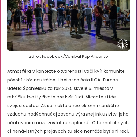
Zdroj: Facebook/Canibal Pup Alicante
Atmosféra v kontexte otvorenosti voči kvír komunite
pôsobí skôr neutrálne. Hoci asociácia ILGA-Europe
udelila Španielsku za rok 2025 skvelé 5. miesto v
rebríčku kvality života pre kvír ľudí, Alicante si ide
svojou cestou. Ak sa niekto chce okrem morského
vzduchu nadýchnuť aj závanu výraznej inkluzivity, jeho
očakávania môžu zostať nenaplnené. O homofóbnych
či nenávistných prejavoch tu síce nemôže byť ani reči,