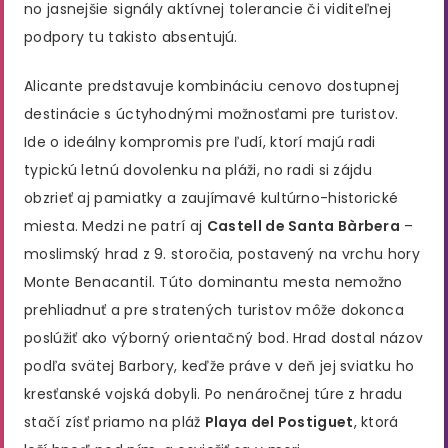
no jasnejšie signály aktívnej tolerancie či viditeľnej
podpory tu takisto absentujú.
Alicante predstavuje kombináciu cenovo dostupnej
destinácie s úctyhodnými možnosťami pre turistov.
Ide o ideálny kompromis pre ľudí, ktorí majú radi
typickú letnú dovolenku na pláži, no radi si zájdu
obzrieť aj pamiatky a zaujímavé kultúrno-historické
miesta. Medzi ne patrí aj
Castell de Santa Bàrbera
–
moslimský hrad z 9. storočia, postavený na vrchu hory
Monte Benacantil. Túto dominantu mesta nemožno
prehliadnuť a pre stratených turistov môže dokonca
poslúžiť ako výborný orientačný bod. Hrad dostal názov
podľa svätej Barbory, keďže práve v deň jej sviatku ho
kresťanské vojská dobyli. Po nenáročnej túre z hradu
stačí zísť priamo na pláž
Playa del Postiguet
, ktorá