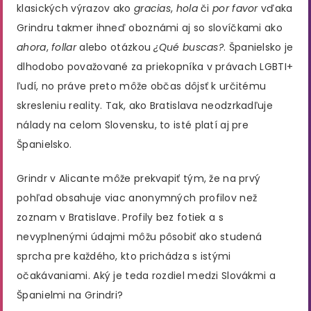
klasických výrazov ako
gracias
,
hola
či
por favor
vďaka
Grindru takmer ihneď oboznámi aj so slovíčkami ako
ahora
,
follar
alebo otázkou
¿Qué buscas?
. Španielsko je
dlhodobo považované za priekopníka v právach LGBTI+
ľudí, no práve preto môže občas dôjsť k určitému
skresleniu reality. Tak, ako Bratislava neodzrkadľuje
nálady na celom Slovensku, to isté platí aj pre
Španielsko.
Grindr v Alicante môže prekvapiť tým, že na prvý
pohľad obsahuje viac anonymných profilov než
zoznam v Bratislave. Profily bez fotiek a s
nevyplnenými údajmi môžu pôsobiť ako studená
sprcha pre každého, kto prichádza s istými
očakávaniami. Aký je teda rozdiel medzi Slovákmi a
Španielmi na Grindri?