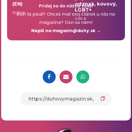
(EN)
odznak, kovový,
Pridaj sa do nášho tímu!
LGBT+
13,90 €
Baví ťa písať? Chceš mať svoj článok u nás na
3,90 €
magazíne? Ozvi sa nám!
Napiš na magazin@duhy.sk →