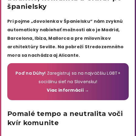
španielsky
Pri pojme „dovolenka v Španielsku“ nám zvyknú
automaticky nabiehať možnosti ako je Madrid,
Barcelona, Ibiza, Mallorca a pre milovníkov
architektúry Seville. Na pobreží Stredozemného
mora sa nachádza aj Alicante.
Poď na Dúhy!
Zaregistruj sa na najväčšiu LGBT+
sociálnu sieť na Slovensku!
Viac informácií →
Pomalé tempo a neutralita voči
kvír komunite