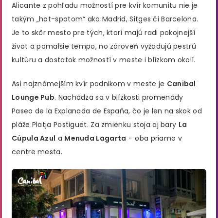
Alicante z pohľadu možností pre kvír komunitu nie je
takým „hot-spotom“ ako Madrid, Sitges či Barcelona.
Je to skôr mesto pre tých, ktorí majú radi pokojnejší
život a pomalšie tempo, no zároveň vyžadujú pestrú
kultúru a dostatok možností v meste i blízkom okolí.
Asi najznámejším kvír podnikom v meste je
Canibal
Lounge Pub
. Nachádza sa v blízkosti promenády
Paseo de la Explanada de España, čo je len na skok od
pláže Platja Postiguet. Za zmienku stoja aj bary
La
Cúpula Azul
a
Menuda Lagarta
– oba priamo v
centre mesta.