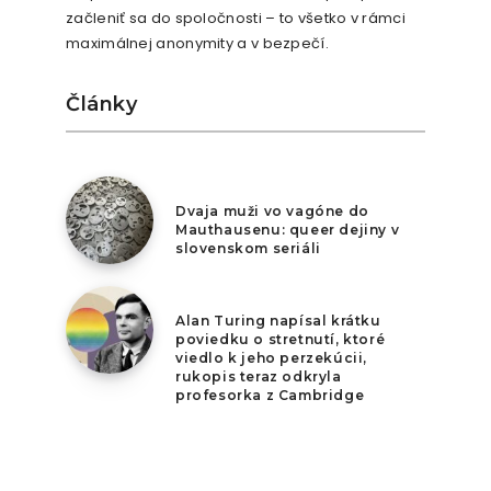
začleniť sa do spoločnosti – to všetko v rámci
maximálnej anonymity a v bezpečí.
Články
6. augusta 2026
Dvaja muži vo vagóne do
Mauthausenu: queer dejiny v
slovenskom seriáli
5. augusta 2026
Alan Turing napísal krátku
poviedku o stretnutí, ktoré
viedlo k jeho perzekúcii,
rukopis teraz odkryla
profesorka z Cambridge