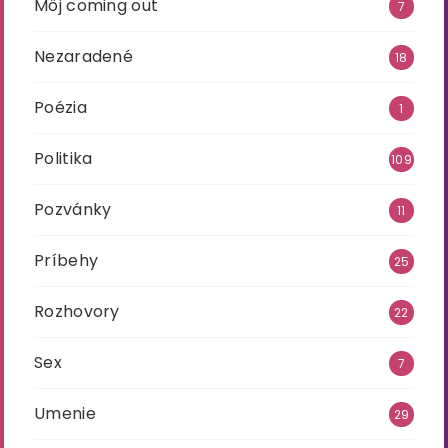
Môj coming out
7
Nezaradené
18
Poézia
1
Politika
109
Pozvánky
11
Príbehy
25
Rozhovory
22
Sex
7
Umenie
29