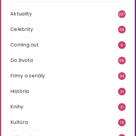
Aktuality
237
Celebrity
48
Coming out
9
Do života
66
Filmy a seriály
34
História
31
Knihy
21
Kultúra
76