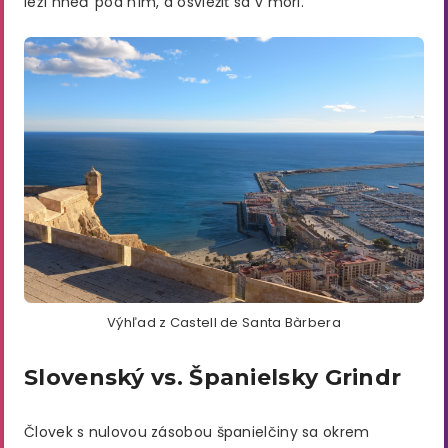
leží hneď pod ním, a osviežiť sa v mori.
Výhľad z Castell de Santa Bàrbera
Slovenský vs. Španielsky Grindr
Človek s nulovou zásobou španielčiny sa okrem