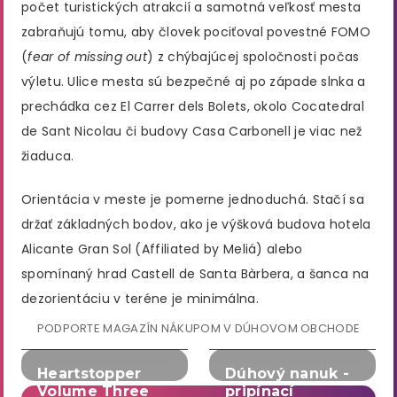
počet turistických atrakcií a samotná veľkosť mesta
zabraňujú tomu, aby človek pociťoval povestné FOMO
(
fear of missing out
) z chýbajúcej spoločnosti počas
výletu. Ulice mesta sú bezpečné aj po západe slnka a
prechádka cez El Carrer dels Bolets, okolo Cocatedral
de Sant Nicolau či budovy Casa Carbonell je viac než
žiaduca.
Orientácia v meste je pomerne jednoduchá. Stačí sa
držať základných bodov, ako je výšková budova hotela
Alicante Gran Sol (Affiliated by Meliá) alebo
spomínaný hrad Castell de Santa Bàrbera, a šanca na
dezorientáciu v teréne je minimálna.
PODPORTE MAGAZÍN NÁKUPOM V DÚHOVOM OBCHODE
Heartstopper
Dúhový nanuk -
Volume Three
pripínací