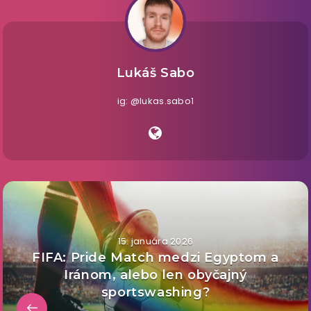
Lukáš Sabo
ig: @lukas.sabo1
15. januára 2026
FIFA: Pride Match medzi Egyptom a
Iránom, alebo len obyčajný
sportswashing?