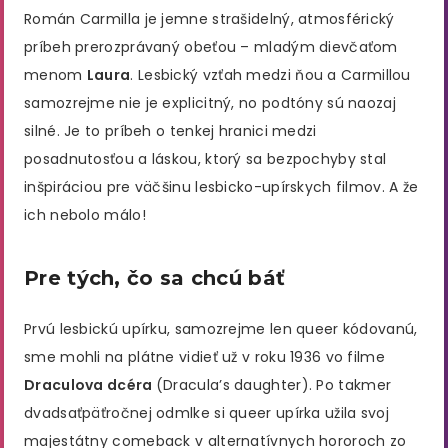
Román Carmilla je jemne strašidelný, atmosférický
príbeh prerozprávaný obeťou – mladým dievčaťom
menom
Laura
. Lesbický vzťah medzi ňou a Carmillou
samozrejme nie je explicitný, no podtóny sú naozaj
silné. Je to príbeh o tenkej hranici medzi
posadnutosťou a láskou, ktorý sa bezpochyby stal
inšpiráciou pre väčšinu lesbicko-upírskych filmov. A že
ich nebolo málo!
Pre tých, čo sa chcú báť
Prvú lesbickú upírku, samozrejme len queer kódovanú,
sme mohli na plátne vidieť už v roku 1936 vo filme
Draculova dcéra
(Dracula’s daughter). Po takmer
dvadsaťpäťročnej odmlke si queer upírka užila svoj
majestátny comeback v alternatívnych hororoch zo