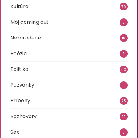
Kultúra
76
Môj coming out
7
Nezaradené
18
Poézia
1
Politika
110
Pozvánky
11
Príbehy
25
Rozhovory
22
Sex
7