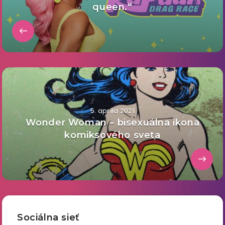
queen.“
5. apríla 2021
Wonder Woman – bisexuálna ikona
komiksového sveta
Sociálna sieť