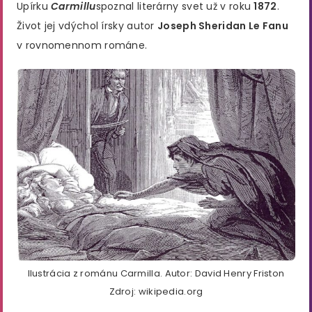
Upírku
Carmillu
spoznal literárny svet už v roku
1872
.
Život jej vdýchol írsky autor
Joseph Sheridan Le Fanu
v rovnomennom románe.
Ilustrácia z románu Carmilla. Autor: David Henry Friston
Zdroj: wikipedia.org