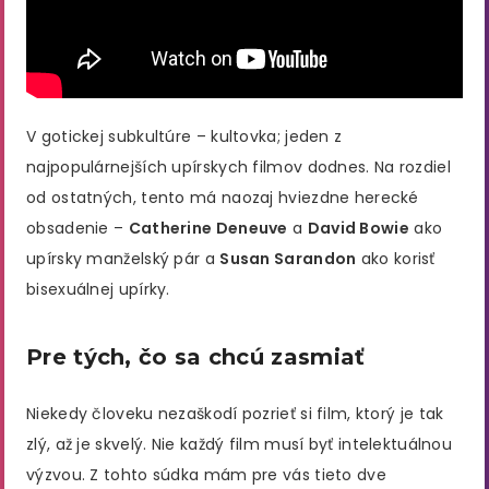
V gotickej subkultúre – kultovka; jeden z
najpopulárnejších upírskych filmov dodnes. Na rozdiel
od ostatných, tento má naozaj hviezdne herecké
obsadenie –
Catherine Deneuve
a
David Bowie
ako
upírsky manželský pár a
Susan Sarandon
ako korisť
bisexuálnej upírky.
Pre tých, čo sa chcú zasmiať
Niekedy človeku nezaškodí pozrieť si film, ktorý je tak
zlý, až je skvelý. Nie každý film musí byť intelektuálnou
výzvou. Z tohto súdka mám pre vás tieto dve