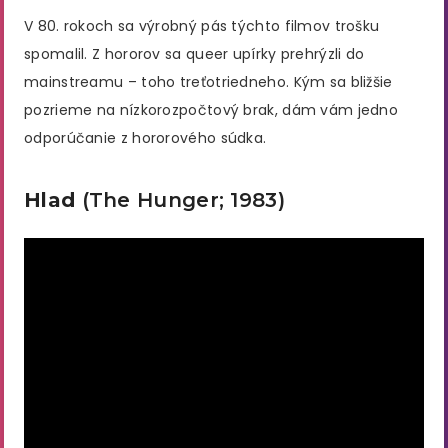
V 80. rokoch sa výrobný pás týchto filmov trošku
spomalil. Z hororov sa queer upírky prehrýzli do
mainstreamu – toho treťotriedneho. Kým sa bližšie
pozrieme na nízkorozpočtový brak, dám vám jedno
odporúčanie z hororového súdka.
Hlad
(The Hunger; 1983)