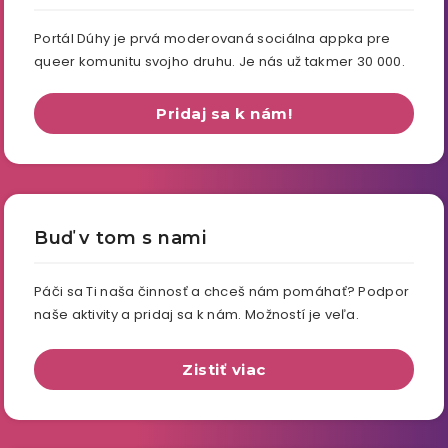
Portál Dúhy je prvá moderovaná sociálna appka pre
queer komunitu svojho druhu. Je nás už takmer 30 000.
Pridaj sa k nám!
Buď v tom s nami
Páči sa Ti naša činnosť a chceš nám pomáhať? Podpor
naše aktivity a pridaj sa k nám. Možností je veľa.
Zistiť viac