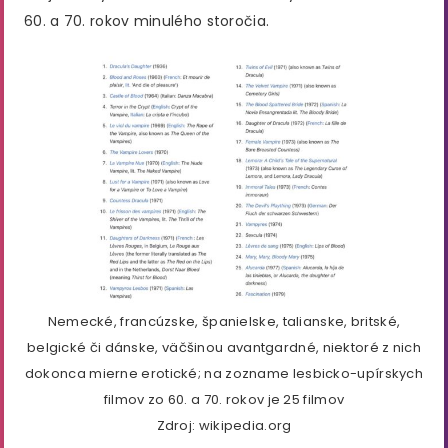
60. a 70. rokov minulého storočia.
Nemecké, francúzske, španielske, talianske, britské,
belgické či dánske, väčšinou avantgardné, niektoré z nich
dokonca mierne erotické; na zozname lesbicko-upírskych
filmov zo 60. a 70. rokov je 25 filmov
Zdroj: wikipedia.org