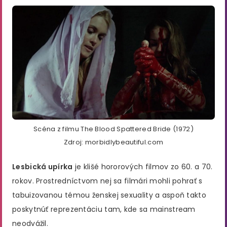
Scéna z filmu The Blood Spattered Bride (1972)
Zdroj: morbidlybeautiful.com
Lesbická upírka
je klišé hororových filmov zo 60. a 70.
rokov. Prostredníctvom nej sa filmári mohli pohrať s
tabuizovanou témou ženskej sexuality a aspoň takto
poskytnúť reprezentáciu tam, kde sa mainstream
neodvážil.