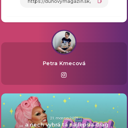
Petra Kmecová
21. marca 2021
… a nech vyhrá tá najlepšia drag