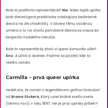
Bola to pozitívna reprezentácia?
Nie.
Naša teplá upírka
bola stereotypná predátorka zvádzajúca bezbranné
dievča na zlé chodníčky. V závere filmu väčšinou
umiera a to na chvíľu pomätené dievča sa vracia do
bezpečia mužského náručia.
Bola to reprezentácia, ktorú si queer komunita užila?
Áno.
A užíva si dodnes. Poďme sa pozrieť, kde to
všetko začalo.
Carmilla – prvá queer upírka
Vedeli ste, že román o legendárnom
grófovi Draculovi
od
Brama Stokera
, ktorý uzrel knižné svetlo sveta
(temno noci) v roku 1897, nie je prvý upírsky príbeh?