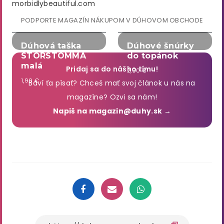
morbidlybeautiful.com
PODPORTE MAGAZÍN NÁKUPOM V DÚHOVOM OBCHODE
Dúhová taška
Dúhové šnúrky
STORSTOMMA
do topánok
malá
Pridaj sa do nášho tímu!
2,90 €
1,90 €
Baví ťa písať? Chceš mať svoj článok u nás na
magazíne? Ozvi sa nám!
Napiš na magazin@duhy.sk →