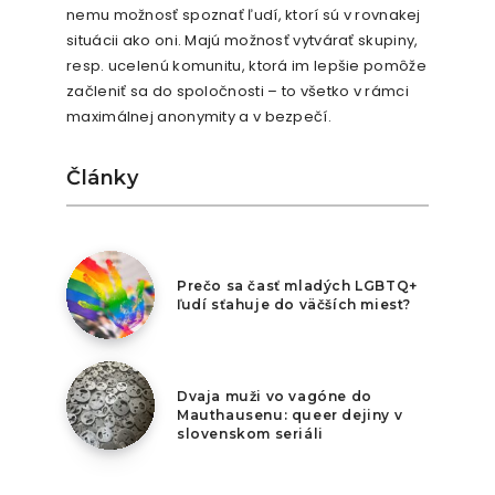
nemu možnosť spoznať ľudí, ktorí sú v rovnakej
situácii ako oni. Majú možnosť vytvárať skupiny,
resp. ucelenú komunitu, ktorá im lepšie pomôže
začleniť sa do spoločnosti – to všetko v rámci
maximálnej anonymity a v bezpečí.
Články
7. augusta 2026
Prečo sa časť mladých LGBTQ+
ľudí sťahuje do väčších miest?
6. augusta 2026
Dvaja muži vo vagóne do
Mauthausenu: queer dejiny v
slovenskom seriáli