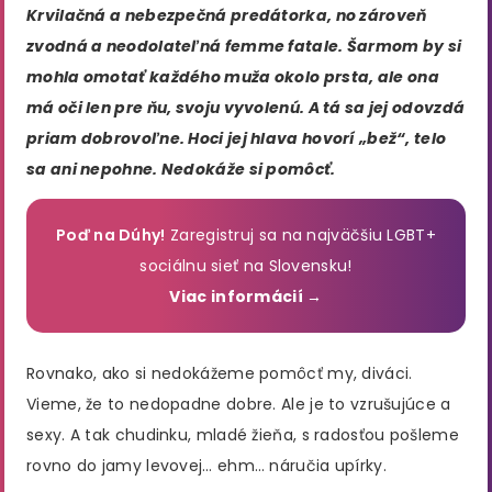
Krvilačná a nebezpečná predátorka, no zároveň
zvodná a neodolateľná femme fatale. Šarmom by si
mohla omotať
každého muža okolo
prsta, ale ona
má oči len pre ňu, svoju vyvolenú. A tá sa jej odovzdá
priam dobrovoľne. Hoci jej hlava hovorí „bež“, telo
sa ani nepohne. Nedokáže si pomôcť.
Poď na Dúhy!
Zaregistruj sa na najväčšiu LGBT+
sociálnu sieť na Slovensku!
Viac informácií →
Rovnako, ako si nedokážeme pomôcť my, diváci.
Vieme, že to nedopadne dobre. Ale je to vzrušujúce a
sexy. A tak chudinku, mladé žieňa, s radosťou pošleme
rovno do jamy levovej… ehm… náručia upírky.