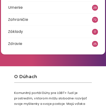
Umenie
29
Zahraničie
72
Základy
17
Zdravie
25
O Dúhach
Komunitný portál Dúhy pre LGBT+ ľudí je
prostredím, v ktorom môžu slobodne rozvíjať
svoje myšlienky a svoje postoje. Majú vďaka