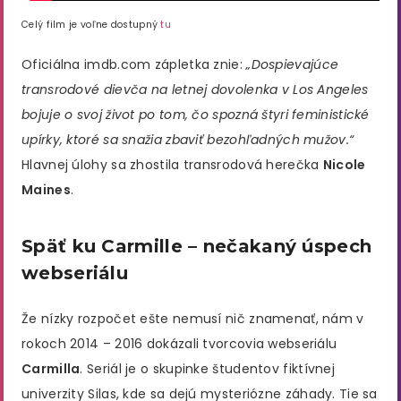
Celý film je voľne dostupný
tu
Oficiálna imdb.com zápletka znie:
„Dospievajúce
transrodové dievča na letnej dovolenka v Los Angeles
bojuje o svoj život po tom, čo spozná štyri feministické
upírky, ktoré sa snažia zbaviť bezohľadných mužov.“
Hlavnej úlohy sa zhostila transrodová herečka
Nicole
Maines
.
Späť ku Carmille – nečakaný úspech
webseriálu
Že nízky rozpočet ešte nemusí nič znamenať, nám v
rokoch 2014 – 2016 dokázali tvorcovia webseriálu
Carmilla
. Seriál je o skupinke študentov fiktívnej
univerzity Silas, kde sa dejú mysteriózne záhady. Tie sa