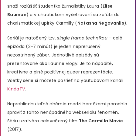
snaží rozlúštiť študentka žurnalistiky Laura (
Elise
Bauman
) a v chaotickom vyšetrovaní sa zaľúbi do
charizmatickej upírky Carmilly (
Natasha Negovanlis
).
Seriál je natočený tzv.
single frame technikou
– celá
epizóda (3-7 minút) je jeden neprerušený
nezostrihaný záber. Jednotlivé epizódy sú
prezentované ako Laurine vlogy. Je to nápadité,
kreatívne a plné pozitívnej queer reprezentácie.
Všetky série si môžete pozrieť na youtubovom kanáli
KindaTV
.
Neprehliadnuteľná chémia medzi herečkami pomohla
spraviť z tohto nenápadného webseriálu fenomén.
Sériu uzatvára celovečerný film
The Carmilla Movie
(2017).