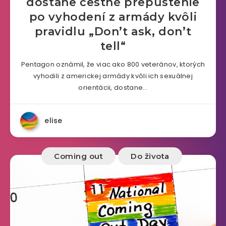
dostane čestné prepustenie
po vyhodení z armády kvôli
pravidlu „Don’t ask, don’t
tell“
Pentagon oznámil, že viac ako 800 veteránov, ktorých
vyhodili z americkej armády kvôli ich sexuálnej
orientácii, dostane…
elise
Coming out
Do života