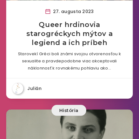
27. augusta 2023
Queer hrdinovia
starogréckych mýtov a
legiend a ich príbeh
Starovekí Gréci boli známi svojou otvorenosťou k
sexualite a pravdepodobne viac akceptovali
náklonnosť k rovnakému pohlaviu ako…
Julián
História