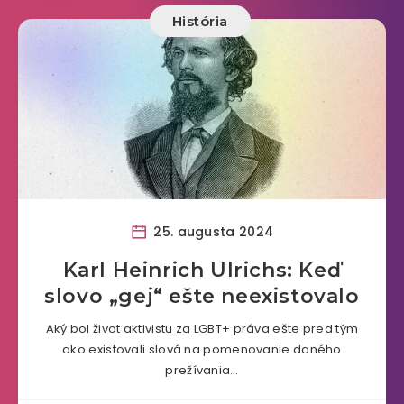
História
25. augusta 2024
Karl Heinrich Ulrichs: Keď
slovo „gej“ ešte neexistovalo
Aký bol život aktivistu za LGBT+ práva ešte pred tým
ako existovali slová na pomenovanie daného
prežívania…