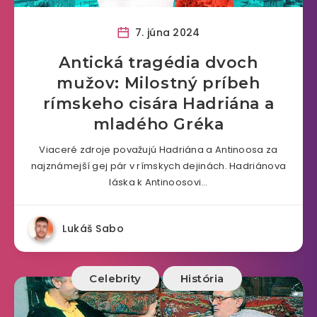
7. júna 2024
Antická tragédia dvoch
mužov: Milostný príbeh
rímskeho cisára Hadriána a
mladého Gréka
Viaceré zdroje považujú Hadriána a Antinoosa za
najznámejší gej pár v rímskych dejinách. Hadriánova
láska k Antinoosovi…
Lukáš Sabo
Celebrity
História