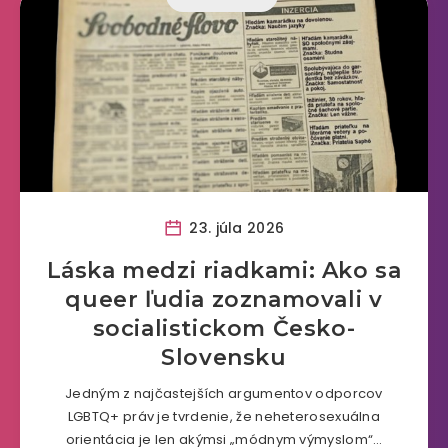
23. júla 2026
Láska medzi riadkami: Ako sa
queer ľudia zoznamovali v
socialistickom Česko-
Slovensku
Jedným z najčastejších argumentov odporcov
LGBTQ+ práv je tvrdenie, že neheterosexuálna
orientácia je len akýmsi „módnym výmyslom“…