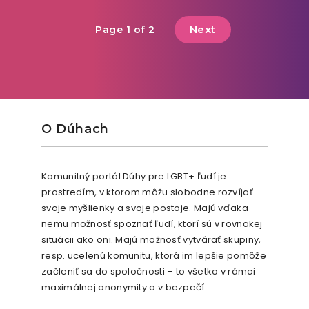
Next
Page 1 of 2
O Dúhach
Komunitný portál Dúhy pre LGBT+ ľudí je
prostredím, v ktorom môžu slobodne rozvíjať
svoje myšlienky a svoje postoje. Majú vďaka
nemu možnosť spoznať ľudí, ktorí sú v rovnakej
situácii ako oni. Majú možnosť vytvárať skupiny,
resp. ucelenú komunitu, ktorá im lepšie pomôže
začleniť sa do spoločnosti – to všetko v rámci
maximálnej anonymity a v bezpečí.