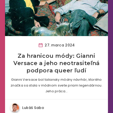
27. marca 2024
Za hranicou módy: Gianni
Versace a jeho neotrasiteľná
podpora queer ľudí
Gianni Versace bol taliansky módny návrhár, ktorého
značka sa stala v módnom svete priam legendárnou.
Jeho práca…
Lukáš Sabo