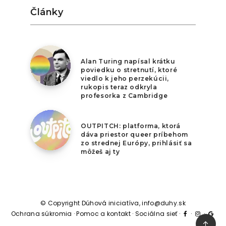
Články
5. augusta 2026
Alan Turing napísal krátku
poviedku o stretnutí, ktoré
viedlo k jeho perzekúcii,
rukopis teraz odkryla
profesorka z Cambridge
4. augusta 2026
OUTPITCH: platforma, ktorá
dáva priestor queer príbehom
zo strednej Európy, prihlásiť sa
môžeš aj ty
© Copyright Dúhová iniciatíva, info@duhy.sk
Ochrana súkromia
·
Pomoc a kontakt
·
Sociálna sieť
·
·
·