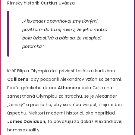
Rímsky historik
Curtius
uvádza:
„Alexander opovrhoval zmyslovými
pôžitkami do takej miery, že jeho matka
bola úzkostlivá a bála sa, že nesplodí
potomka.“
Kráľ Filip a Olympia dali priviesť tesálsku kurtizánu
Callixenu
, aby podporili Alexandrov vzťah so ženami.
Podľa gréckeho rétora
Athenaea
bola Callixena
zamestnaná Olympiou zo strachu, že je Alexander
„ženský“ a prosila ho, aby sa s ňou vyspal; zrejme bez
úspechu. Niektorí moderní historici, ako napríklad
James Davidson
, to považujú za dôkaz Alexandrovej
homosexuality.