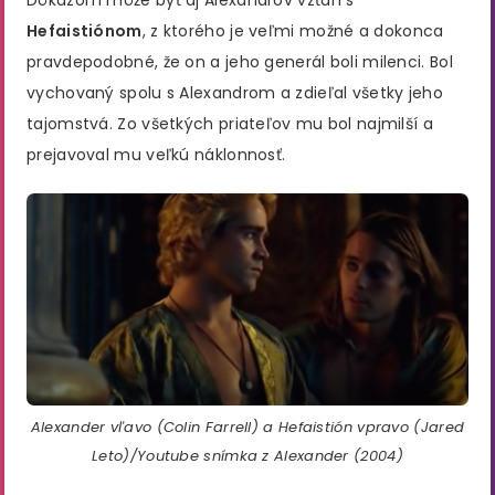
Dôkazom môže byť aj Alexandrov vzťah s
Hefaistiónom
, z ktorého je veľmi možné a dokonca
pravdepodobné, že on a jeho generál boli milenci. Bol
vychovaný spolu s Alexandrom a zdieľal všetky jeho
tajomstvá. Zo všetkých priateľov mu bol najmilší a
prejavoval mu veľkú náklonnosť.
Alexander vľavo (Colin Farrell) a Hefaistión vpravo (Jared
Leto)/Youtube snímka z Alexander (2004)