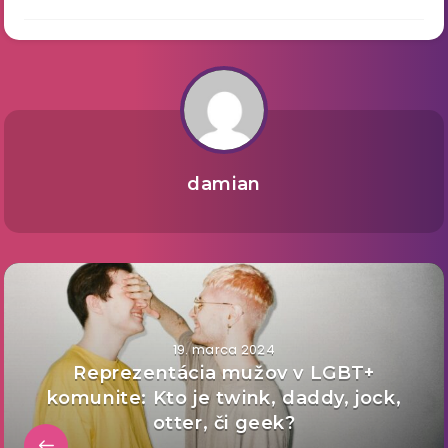
damian
19. marca 2024
Reprezentácia mužov v LGBT+
komunite: Kto je twink, daddy, jock,
otter, či geek?