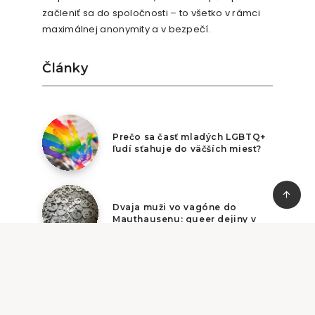
začleniť sa do spoločnosti – to všetko v rámci
maximálnej anonymity a v bezpečí.
Články
7. augusta 2026
Prečo sa časť mladých LGBTQ+
ľudí sťahuje do väčších miest?
6. augusta 2026
Dvaja muži vo vagóne do
Mauthausenu: queer dejiny v
slovenskom seriáli
© Copyright Dúhová iniciatíva, info@duhy.sk