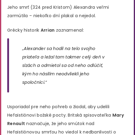
Jeho smrť (324 pred Kristom) Alexandra veľmi
zarmútila – niekoľko dní plakal a nejedol.
Grécky historik
Arrian
zaznamenal:
„Alexander sa hodil na telo svojho
priateľa a ležal tam takmer celý deň v
slzách a odmietol sa od neho odlúčiť,
kým ho násilím neodvliekli jeho
spoločníci.“
Usporiadal pre neho pohreb a žiadal, aby udelili
Hefaistiónovi božské pocty. Britská spisovateľka
Mary
Renault
naznačuje, že jeho smútok nad
Hefaistiónovou smrťou ho viedol k nedbanlivosti o