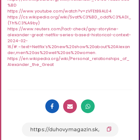
%BD
https://www.youtube.com/watch?v=zVFEt89AL04
https://cs.wikipedia.org/wiki/Svat%C3%BD_odd%C3%ADl_
(Th%C3%A9by)
https://www.reuters.com/fact-check/gay-storyline-
alexander-great-netflix-series-based-historical-context-
2024-02-
16/#:~:text=Netflix’s%20new%20show%20about%20Alexan
der,men%20as%20well%20as%20women.
https://en.wikipedia.org/wiki/Personal_relationships_of_
Alexander_the_Great