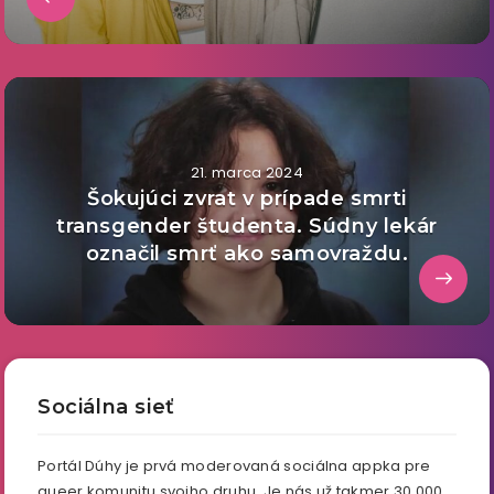
21. marca 2024
Šokujúci zvrat v prípade smrti
transgender študenta. Súdny lekár
označil smrť ako samovraždu.
Sociálna sieť
Portál Dúhy je prvá moderovaná sociálna appka pre
queer komunitu svojho druhu. Je nás už takmer 30 000.