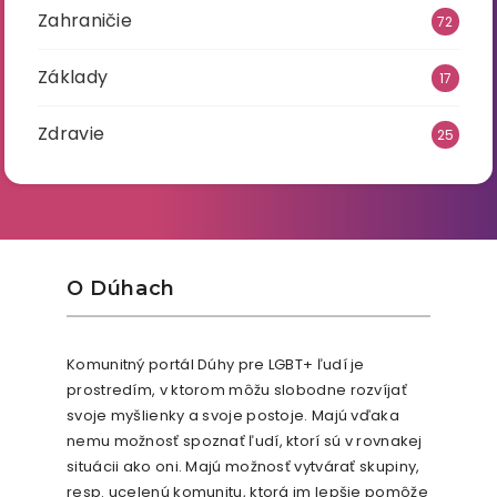
Zahraničie
72
Základy
17
Zdravie
25
O Dúhach
Komunitný portál Dúhy pre LGBT+ ľudí je
prostredím, v ktorom môžu slobodne rozvíjať
svoje myšlienky a svoje postoje. Majú vďaka
nemu možnosť spoznať ľudí, ktorí sú v rovnakej
situácii ako oni. Majú možnosť vytvárať skupiny,
resp. ucelenú komunitu, ktorá im lepšie pomôže