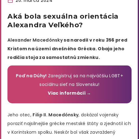
20. marca 2024
Aká bola sexuálna orientácia
Alexandra Veľkého?
Alexander Macedónsky
sa narodil v roku 356 pred
Kristom na území dnešného Grécka. Obaja jeho
rodičia stoja za samostatnú zmienku.
Poď na Dúhy!
Zaregistruj sa na najväčšiu LGBT+
sociálnu sieť na Slovensku!
Viac informácií →
Jeho otec,
Filip II. Macedónsky
, dokázal vojensky
poraziť najsilnejšie grécke mestské štáty a zjednotil ich
v Korintskom spolku. Neskôr bol však zavraždený