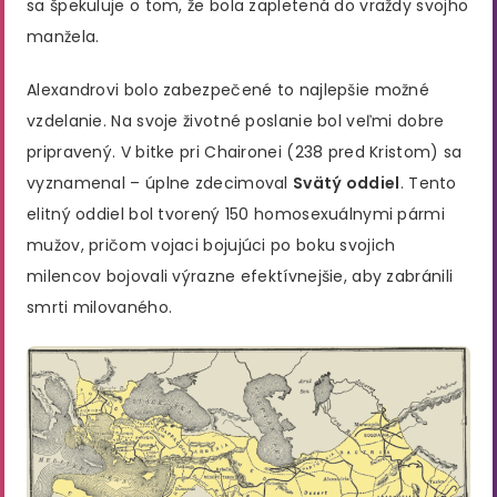
sa špekuluje o tom, že bola zapletená do vraždy svojho
manžela.
Alexandrovi bolo zabezpečené to najlepšie možné
vzdelanie. Na svoje životné poslanie bol veľmi dobre
pripravený. V bitke pri Chaironei (238 pred Kristom) sa
vyznamenal – úplne zdecimoval
Svätý oddiel
. Tento
elitný oddiel bol tvorený 150 homosexuálnymi pármi
mužov, pričom vojaci bojujúci po boku svojich
milencov bojovali výrazne efektívnejšie, aby zabránili
smrti milovaného.