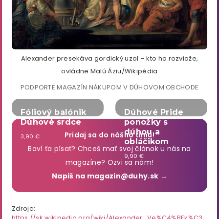
Alexander presekáva gordický uzol – kto ho rozviaže,
ovládne Malú Áziu/Wikipédia
PODPORTE MAGAZÍN NÁKUPOM V DÚHOVOM OBCHODE
Fóliový balónik
Dúhové Pride
Dúhové srdce
ponožky s
dúhou a
Pridaj sa do nášho tímu!
3,90 €
obláčikom
Baví ťa písať? Chceš mať svoj článok u nás na
9,90 €
magazíne? Ozvi sa nám!
Napiš na magazin@duhy.sk →
Zdroje:
https://sk.wikipedia.org/wiki/Alexander_Ve%C4%BEk%C3