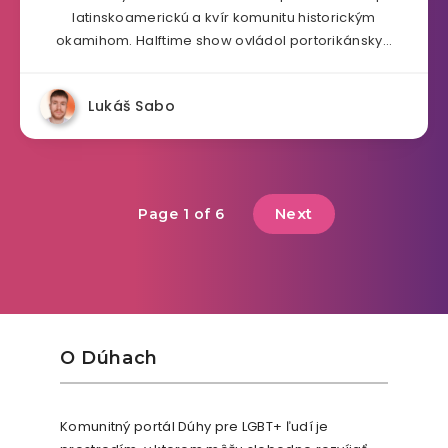
latinskoamerickú a kvír komunitu historickým
okamihom. Halftime show ovládol portorikánsky…
Lukáš Sabo
Next
Page 1 of 6
O Dúhach
Komunitný portál Dúhy pre LGBT+ ľudí je