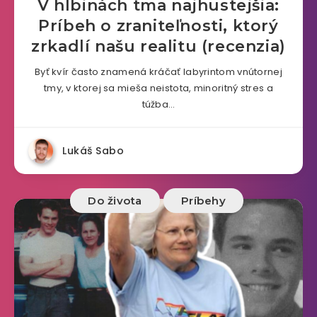
V hlbinách tma najhustejšia:
Príbeh o zraniteľnosti, ktorý
zrkadlí našu realitu (recenzia)
Byť kvír často znamená kráčať labyrintom vnútornej
tmy, v ktorej sa mieša neistota, minoritný stres a
túžba…
Lukáš Sabo
Do života
Príbehy