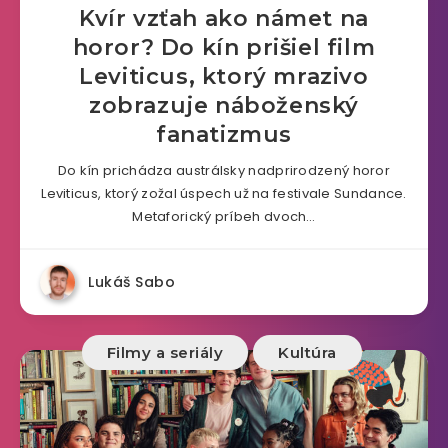
Kvír vzťah ako námet na
horor? Do kín prišiel film
Leviticus, ktorý mrazivo
zobrazuje náboženský
fanatizmus
Do kín prichádza austrálsky nadprirodzený horor
Leviticus, ktorý zožal úspech už na festivale Sundance.
Metaforický príbeh dvoch…
Lukáš Sabo
Filmy a seriály
Kultúra