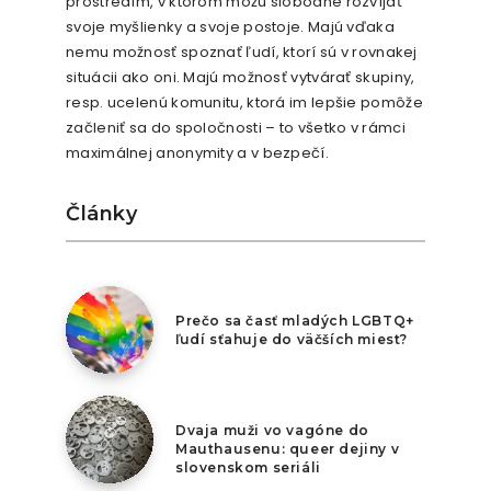
prostredím, v ktorom môžu slobodne rozvíjať
svoje myšlienky a svoje postoje. Majú vďaka
nemu možnosť spoznať ľudí, ktorí sú v rovnakej
situácii ako oni. Majú možnosť vytvárať skupiny,
resp. ucelenú komunitu, ktorá im lepšie pomôže
začleniť sa do spoločnosti – to všetko v rámci
maximálnej anonymity a v bezpečí.
Články
7. augusta 2026
Prečo sa časť mladých LGBTQ+
ľudí sťahuje do väčších miest?
6. augusta 2026
Dvaja muži vo vagóne do
Mauthausenu: queer dejiny v
slovenskom seriáli