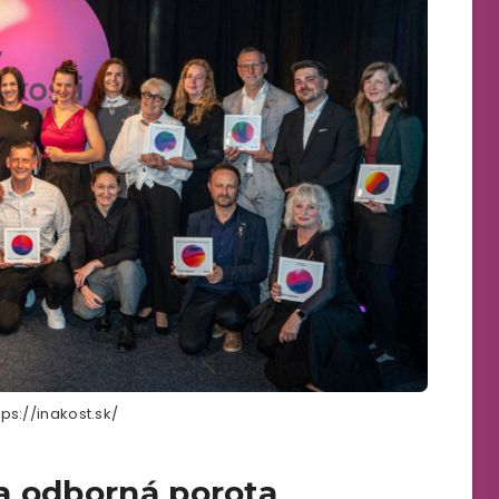
tps://inakost.sk/
a odborná porota