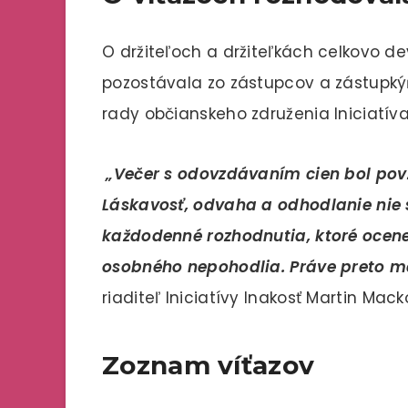
O držiteľoch a držiteľkách celkovo de
pozostávala zo zástupcov a zástupkýň
rady občianskeho združenia Iniciatíva
„Večer s odovzdávaním cien bol pov
Láskavosť, odvaha a odhodlanie nie s
každodenné rozhodnutia, ktoré ocene
osobného nepohodlia. Práve preto má
riaditeľ Iniciatívy Inakosť Martin Mack
Zoznam víťazov