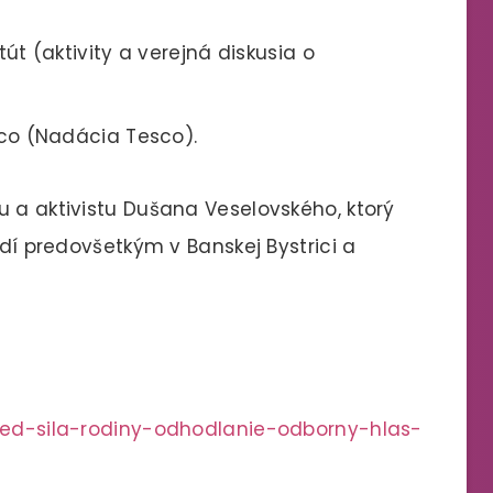
tút (aktivity a verejná diskusia o
co (Nadácia Tesco).
u a aktivistu Dušana Veselovského, ktorý
udí predovšetkým v Banskej Bystrici a
/ked-sila-rodiny-odhodlanie-odborny-hlas-