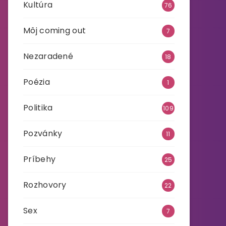
Kultúra
76
Môj coming out
7
Nezaradené
18
Poézia
1
Politika
109
Pozvánky
11
Príbehy
25
Rozhovory
22
Sex
7