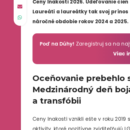
Ceny Inakosti 2026. Udeľovanie cien 
Laureáti a laureátky tak svoj prínos
náročné obdobie rokov 2024 a 2025.
Poď na Dúhy!
Zaregistruj sa na naj
Viac 
Oceňovanie prebehlo 
Medzinárodný deň boja 
a transfóbii
Ceny Inakosti vznikli ešte v roku 201
aktivity, ktoré pozitívne zviditeľňujú