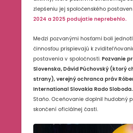
zlepšeniu jej spoločenského postaven
2024 a 2025 podujatie neprebehlo.
Medzi pozvanými hosťami boli jednotliv
činnosťou prispievajú k zviditeľňovani
postavenia v spoločnosti.
Pozvanie pri
Slovenska, Dávid Púchovský (ktorý ch
strany), verejný ochranca práv Róbe
International Slovakia Rado Sloboda.
Staňo. Oceňovanie doplnil hudobný p
skončení oficiálnej časti.