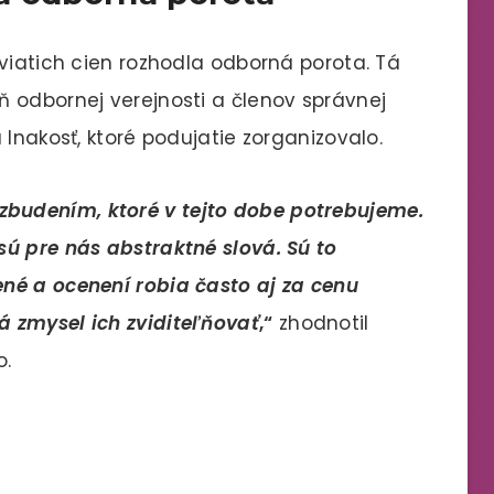
viatich cien rozhodla odborná porota. Tá
 odbornej verejnosti a členov správnej
 Inakosť, ktoré podujatie zorganizovalo.
zbudením, ktoré v tejto dobe potrebujeme.
ú pre nás abstraktné slová. Sú to
né a ocenení robia často aj za cenu
 zmysel ich zviditeľňovať
,“
zhodnotil
o.