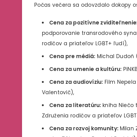
Počas večera sa odovzdalo dokopy os
Cena za pozitívne zviditeľnenie
podporovanie transrodového syna 
rodičov a priateľov LGBT+ ľudí),
Cena pre médiá:
Michal Dudoň (
Cena za umenie a kultúru:
PiNKB
Cena za audiovíziu:
Film Nepela 
Valentovič),
Cena za literatúru:
kniha Niečo 
Združenia rodičov a priateľov LGBT
Cena za rozvoj komunity:
Milan