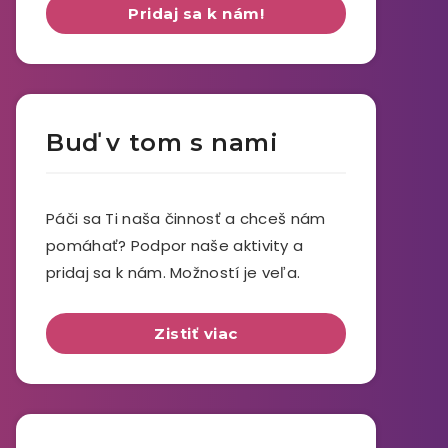
Pridaj sa k nám!
Buď v tom s nami
Páči sa Ti naša činnosť a chceš nám
pomáhať? Podpor naše aktivity a
pridaj sa k nám. Možností je veľa.
Zistiť viac