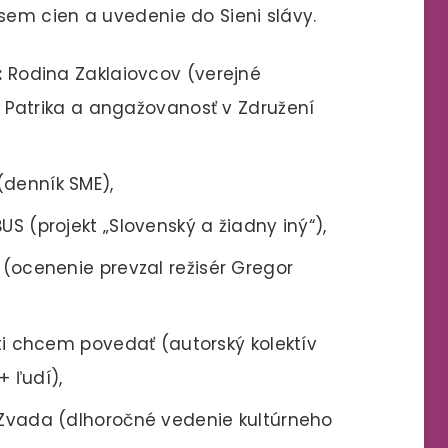
em cien a uvedenie do Sieni slávy.
:
Rodina Zaklaiovcov (verejné
Patrika a angažovanosť v Združení
denník SME),
US (projekt „Slovenský a žiadny iný“),
(ocenenie prevzal režisér Gregor
ti chcem povedať (autorský kolektív
+ ľudí),
 Zvada (dlhoročné vedenie kultúrneho