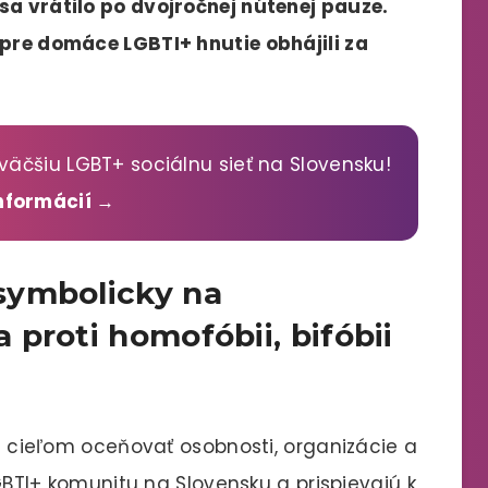
sa vrátilo po dvojročnej nútenej pauze.
 pre domáce LGBTI+ hnutie obhájili za
väčšiu LGBT+ sociálnu sieť na Slovensku!
informácií →
symbolicky na
proti homofóbii, bifóbii
9 s cieľom oceňovať osobnosti, organizácie a
 LGBTI+ komunitu na Slovensku a prispievajú k