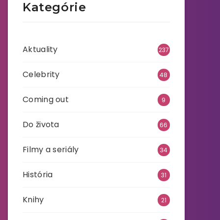
Kategórie
Aktuality
237
Celebrity
48
Coming out
9
Do života
66
Filmy a seriály
34
História
31
Knihy
21