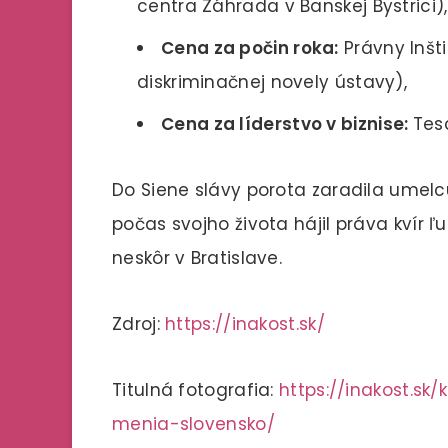
centra Záhrada v Banskej Bystrici),
Cena za počin roka:
Právny Inšti
diskriminačnej novely ústavy),
Cena za líderstvo v biznise:
Tes
Do Siene slávy porota zaradila umelc
počas svojho života hájil práva kvír ľ
neskôr v Bratislave.
Zdroj:
https://inakost.sk/
Titulná fotografia:
https://inakost.sk
menia-slovensko/