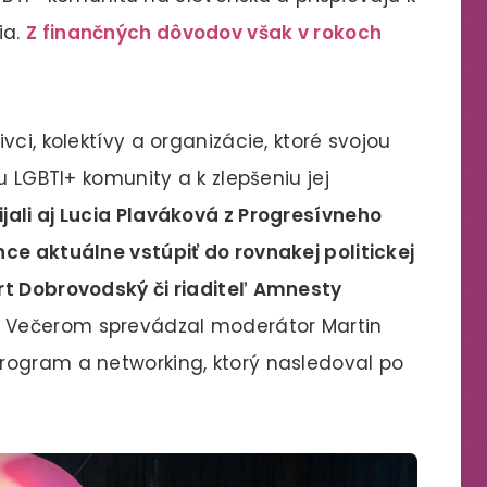
ia.
Z finančných dôvodov však v rokoch
ci, kolektívy a organizácie, ktoré svojou
u LGBTI+ komunity a k zlepšeniu jej
jali aj Lucia Plaváková z Progresívneho
ce aktuálne vstúpiť do rovnakej politickej
rt Dobrovodský či riaditeľ Amnesty
Večerom sprevádzal moderátor Martin
rogram a networking, ktorý nasledoval po