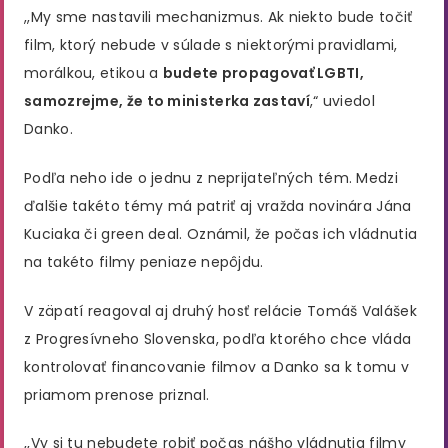
,,My sme nastavili mechanizmus. Ak niekto bude točiť
film, ktorý nebude v súlade s niektorými pravidlami,
morálkou, etikou a
budete propagovať LGBTI,
samozrejme, že to ministerka zastaví
,“ uviedol
Danko.
Podľa neho ide o jednu z neprijateľných tém. Medzi
ďalšie takéto témy má patriť aj vražda novinára Jána
Kuciaka či green deal. Oznámil, že počas ich vládnutia
na takéto filmy peniaze nepôjdu.
V zäpatí reagoval aj druhý hosť relácie Tomáš Valášek
z Progresívneho Slovenska, podľa ktorého chce vláda
kontrolovať financovanie filmov a Danko sa k tomu v
priamom prenose priznal.
,,Vy si tu nebudete robiť počas nášho vládnutia filmy