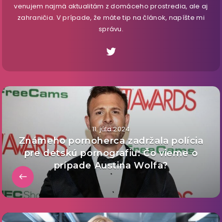
venujem najmä aktualitám z domáceho prostredia, ale aj
zahraničia. V prípade, že máte tip na článok, napíšte mi
správu.
11. júla 2024
Známeho pornoherca zadržala polícia
pre detskú pornografiu: Čo vieme o
prípade Austina Wolfa?