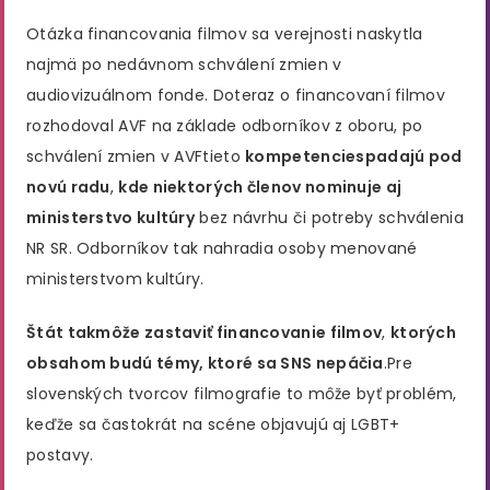
Otázka financovania filmov sa verejnosti naskytla
najmä po nedávnom schválení zmien v
audiovizuálnom fonde. Doteraz o financovaní filmov
rozhodoval AVF na základe odborníkov z oboru, po
schválení zmien v AVF
tieto
kompetencie
spadajú pod
novú radu
,
kde niektorých členov nominuje aj
ministerstvo kultúry
bez návrhu či potreby schválenia
NR SR. Odborníkov tak nahradia osoby menované
ministerstvom kultúry.
Štát tak
môže zastaviť financovanie filmov
,
ktorých
obsahom budú témy, ktoré sa SNS nepáčia
.
Pre
slovenských tvorcov filmografie to môže byť problém,
keďže sa častokrát na scéne objavujú aj LGBT+
postavy.