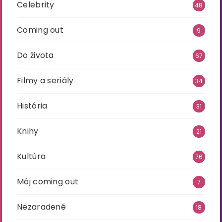
Celebrity
48
Coming out
9
Do života
67
Filmy a seriály
34
História
31
Knihy
21
Kultúra
76
Môj coming out
7
Nezaradené
18