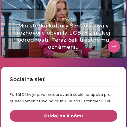
17. júla 2024
Ministerka kultúry Šimkovičová v
rozhovore obvinila LGBT+ z nízkej
pôrodnosti. Teraz čelí trestnému
oznámeniu
Sociálna sieť
Portál Dúhy je prvá moderovaná sociálna appka pre
queer komunitu svojho druhu. Je nás už takmer 30 000.
Pridaj sa k nám!