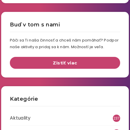
Buď v tom s nami
Páči sa Ti naša činnosť a chceš nám pomáhať? Podpor
naše aktivity a pridaj sa k nám. Možností je veľa.
Zistiť viac
Kategórie
Aktuality
237