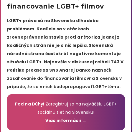
financovanie LGBT+ filmov
LGBT+ práva sú na Slovensku dlhodobo
problémom. Koalícia sa v otázkach
zrovnoprávnenia stavia proti a rétorika jednej z
koaličných strán nie je o nič lepšia. Slovenská
národná strana častokrát negatívne komentuje
situáciu LGBT+. Najnovšie v diskusnej relácii TA3 V
Politike predseda SNS Andrej Danko naznačil
zasahovanie do financovania filmov
na Slovensku v
prípade, že sa v nich bude
propagovať LGBT+
téma
.
Poď na Dúhy!
Zaregistruj sa na najväčšiu LGBT+
sociálnu sieť na Slovensku!
Viac informácií →