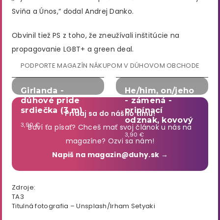
Sviňa a Únos,“ dodal Andrej Danko.
Obvinil tiež PS z toho, že zneužívali inštitúcie na
propagovanie LGBT+ a green deal.
PODPORTE MAGAZÍN NÁKUPOM V DÚHOVOM OBCHODE
Girlanda -
He/him, on/jeho
dúhové pride
- zámená -
srdiečka (3 m)
pripínací
Pridaj sa do nášho tímu!
odznak, kovový
3,90 €
Baví ťa písať? Chceš mať svoj článok u nás na
3,90 €
magazíne? Ozvi sa nám!
Napiš na magazin@duhy.sk →
Zdroje:
TA3
Titulná fotografia – Unsplash/Irham Setyaki