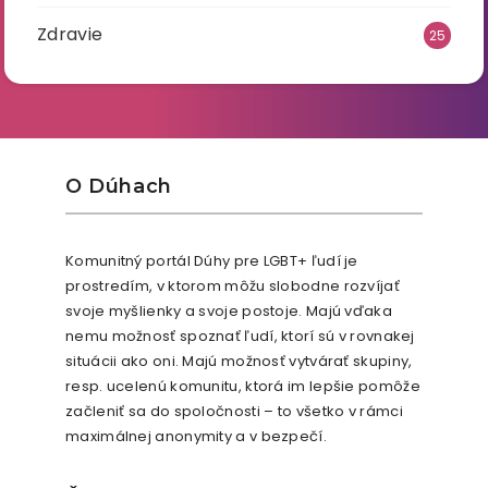
Zdravie
25
O Dúhach
Komunitný portál Dúhy pre LGBT+ ľudí je
prostredím, v ktorom môžu slobodne rozvíjať
svoje myšlienky a svoje postoje. Majú vďaka
nemu možnosť spoznať ľudí, ktorí sú v rovnakej
situácii ako oni. Majú možnosť vytvárať skupiny,
resp. ucelenú komunitu, ktorá im lepšie pomôže
začleniť sa do spoločnosti – to všetko v rámci
maximálnej anonymity a v bezpečí.