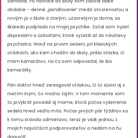
odhodlať. Po návrate do školy som zažíval ťažké
obdobie – denné „pendlovanie“ medzi otvorenosťou a
novým ja v škole a starým, uzavretým ja doma, sa
škaredo podpísalo na mojej psychike. Začal som trpieť
depresiami a úzkosťami, ktoré vyústili až do návštevy
psychiatra. Hneď na prvom sedení, pri klasických
otázkach, ako kam chodím do školy, prišla otázka, či
mám kamarátov, na čo som odpovedal, že iba
kamarátky.
Pán doktor hneď zareagoval otázkou, či to súvisí aj s
niečím iným, čo možno tajím. V tom momente som
to prvýkrát povedal aj mame, ktorá počas vyšetrenia
sedela hneď vedľa mňa. Počas prvých pár týždňov sa
k tomu stavala odmietavo, teraz je však jednou z
mojich najväčších podporovateľov a nedám na ňu
dopustiť.