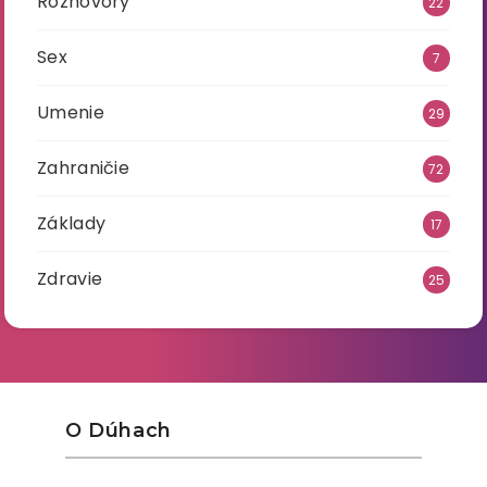
Rozhovory
22
Sex
7
Umenie
29
Zahraničie
72
Základy
17
Zdravie
25
O Dúhach