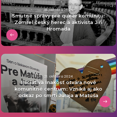
18. októbra 2024
Smutné správy pre queer komunitu:
Zomrel český herec a aktivista Jiří
Hromada
21. októbra 2024
Iniciatíva Inakosť otvára nové
komunitné centrum: Vzniká aj ako
odkaz po smrti Juraja a Matúša