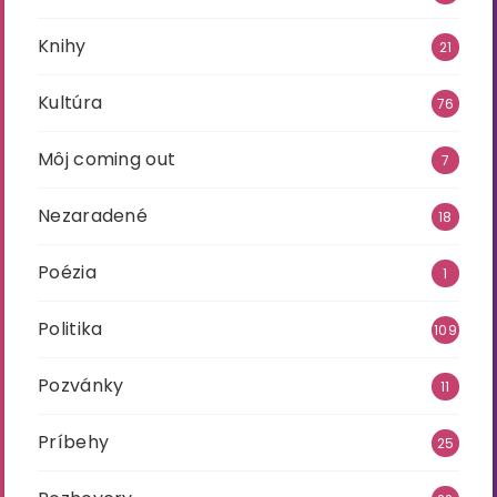
Knihy
21
Kultúra
76
Môj coming out
7
Nezaradené
18
Poézia
1
Politika
109
Pozvánky
11
Príbehy
25