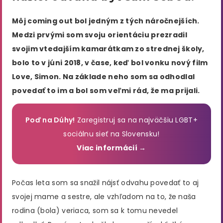
Môj coming out bol jedným z tých náročnejších.
Medzi prvými som svoju orientáciu prezradil
svojim vtedajším kamarátkam zo strednej školy,
bolo to v júni 2018, v čase, keď bol vonku nový film
Love, Simon. Na základe neho som sa odhodlal
povedať to im a bol som veľmi rád, že ma prijali.
Poď na Dúhy!
Zaregistruj sa na najväčšiu LGBT+
sociálnu sieť na Slovensku!
Viac informácií →
Počas leta som sa snažil nájsť odvahu povedať to aj
svojej mame a sestre, ale vzhľadom na to, že naša
rodina (bola) veriaca, som sa k tomu nevedel