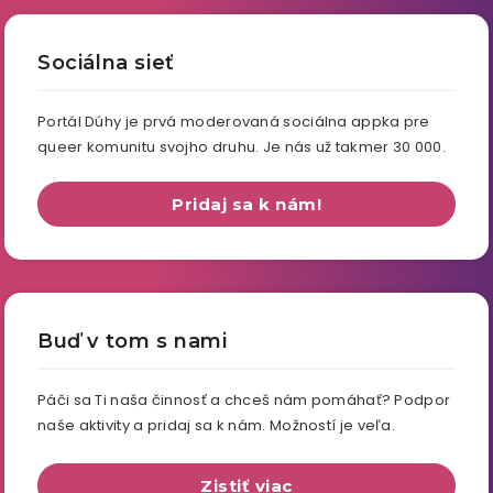
Sociálna sieť
Portál Dúhy je prvá moderovaná sociálna appka pre
queer komunitu svojho druhu. Je nás už takmer 30 000.
Pridaj sa k nám!
Buď v tom s nami
Páči sa Ti naša činnosť a chceš nám pomáhať? Podpor
naše aktivity a pridaj sa k nám. Možností je veľa.
Zistiť viac