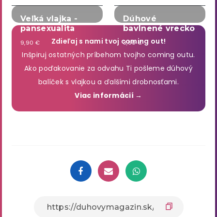
Veľká vlajka -
Dúhové
pansexualita
bavlnené vrecko
Zdieľaj s nami tvoj coming out!
9,90 €
3,90 €
Inšpiruj ostatných príbehom tvojho coming outu.
Ako poďakovanie za odvahu Ti pošleme dúhový
balíček s vlajkou a ďalšími drobnosťami.
Viac informácií →