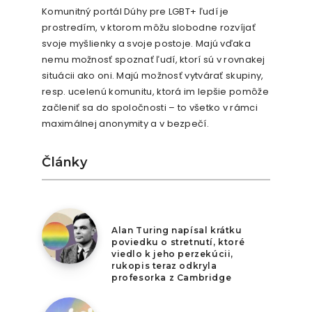
Komunitný portál Dúhy pre LGBT+ ľudí je
prostredím, v ktorom môžu slobodne rozvíjať
svoje myšlienky a svoje postoje. Majú vďaka
nemu možnosť spoznať ľudí, ktorí sú v rovnakej
situácii ako oni. Majú možnosť vytvárať skupiny,
resp. ucelenú komunitu, ktorá im lepšie pomôže
začleniť sa do spoločnosti – to všetko v rámci
maximálnej anonymity a v bezpečí.
Články
5. augusta 2026
Alan Turing napísal krátku
poviedku o stretnutí, ktoré
viedlo k jeho perzekúcii,
rukopis teraz odkryla
profesorka z Cambridge
4. augusta 2026