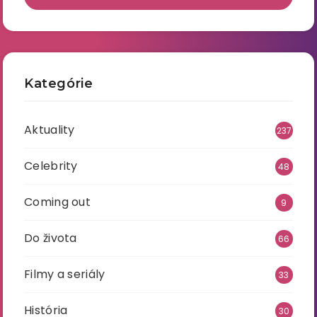
Kategórie
Aktuality
237
Celebrity
48
Coming out
9
Do života
66
Filmy a seriály
33
História
30