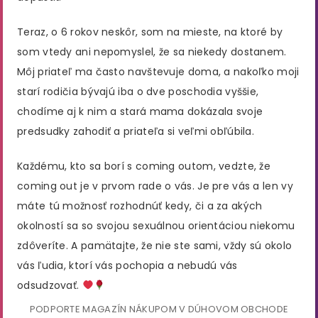
Teraz, o 6 rokov neskôr, som na mieste, na ktoré by
som vtedy ani nepomyslel, že sa niekedy dostanem.
Môj priateľ ma často navštevuje doma, a nakoľko moji
starí rodičia bývajú iba o dve poschodia vyššie,
chodíme aj k nim a stará mama dokázala svoje
predsudky zahodiť a priateľa si veľmi obľúbila.
Každému, kto sa borí s coming outom, vedzte, že
coming out je v prvom rade o vás. Je pre vás a len vy
máte tú možnosť rozhodnúť kedy, či a za akých
okolností sa so svojou sexuálnou orientáciou niekomu
zdôveríte. A pamätajte, že nie ste sami, vždy sú okolo
vás ľudia, ktorí vás pochopia a nebudú vás
odsudzovať.
PODPORTE MAGAZÍN NÁKUPOM V DÚHOVOM OBCHODE