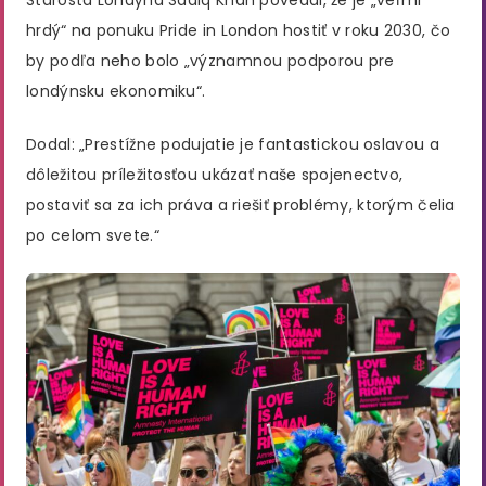
Starosta Londýna Sadiq Khan povedal, že je „veľmi
hrdý“ na ponuku Pride in London hostiť v roku 2030, čo
by podľa neho bolo „významnou podporou pre
londýnsku ekonomiku“.
Dodal: „Prestížne podujatie je fantastickou oslavou a
dôležitou príležitosťou ukázať naše spojenectvo,
postaviť sa za ich práva a riešiť problémy, ktorým čelia
po celom svete.“