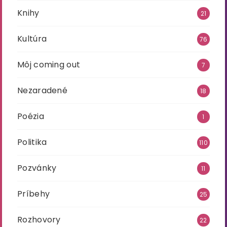
Knihy
21
Kultúra
76
Môj coming out
7
Nezaradené
18
Poézia
1
Politika
110
Pozvánky
11
Príbehy
25
Rozhovory
22