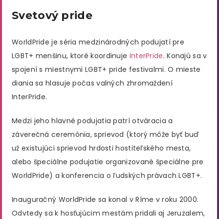
Svetový pride
WorldPride je séria medzinárodných podujatí pre
LGBT+ menšinu, ktoré koordinuje
InterPride
. Konajú sa v
spojení s miestnymi LGBT+ pride festivalmi. O mieste
diania sa hlasuje počas valných zhromaždení
InterPride.
Medzi jeho hlavné podujatia patrí otváracia a
záverečná ceremónia, sprievod (ktorý môže byť buď
už existujúci sprievod hrdosti hostiteľského mesta,
alebo špeciálne podujatie organizované špeciálne pre
WorldPride) a konferencia o ľudských právach LGBT+.
Inauguračný WorldPride sa konal v Ríme v roku 2000.
Odvtedy sa k hosťujúcim mestám pridali aj Jeruzalem,