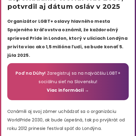
potvrdil aj dátum osláv v 2025
Organizátor LGBT+ oslavy hlavného mesta
Spojeného kráľovstva oznámil, že každoročný
sprievod Pride in London, ktorý v uliciach Londýna
privíta viac ako 1,5 milióna ľudí, sa bude konať 5.
júla 2025.
Poď na Dúhy!
Zaregistruj sa na najväčšiu LGBT+
sociálnu sieť na Slovensku!
Viac informácií →
Oznámili aj svoj zámer uchádzať sa o organizáciu
WorldPride 2030, ak bude úspešná, tak po prvýkrát od
roku 2012 prinesie festival späť do Londýna.