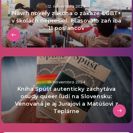
12. novembra 2024
Návrh novely zákona o zákaze LGBT+
v školách neprešiel. Hlasovalo zaň iba
11 poslancov
13. novembra 2024
Kniha Spúšť autenticky zachytáva
osudy queer ľudí na Slovensku:
Venovaná je aj Jurajovi a Matúšovi z
Teplárne