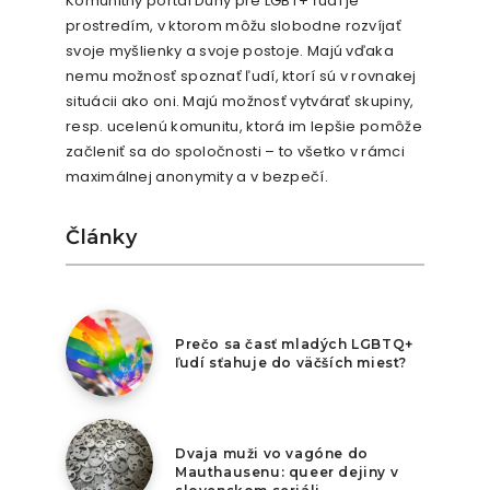
Komunitný portál Dúhy pre LGBT+ ľudí je
prostredím, v ktorom môžu slobodne rozvíjať
svoje myšlienky a svoje postoje. Majú vďaka
nemu možnosť spoznať ľudí, ktorí sú v rovnakej
situácii ako oni. Majú možnosť vytvárať skupiny,
resp. ucelenú komunitu, ktorá im lepšie pomôže
začleniť sa do spoločnosti – to všetko v rámci
maximálnej anonymity a v bezpečí.
Články
7. augusta 2026
Prečo sa časť mladých LGBTQ+
ľudí sťahuje do väčších miest?
6. augusta 2026
Dvaja muži vo vagóne do
Mauthausenu: queer dejiny v