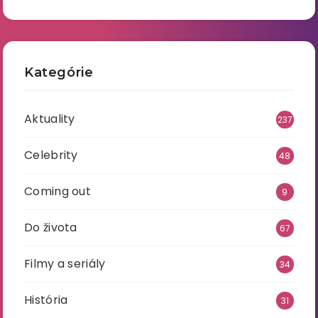
Kategórie
Aktuality
237
Celebrity
48
Coming out
9
Do života
67
Filmy a seriály
34
História
31