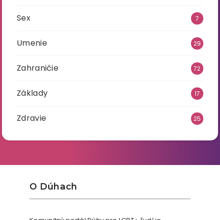
Sex
7
Umenie
29
Zahraničie
72
Základy
17
Zdravie
25
O Dúhach