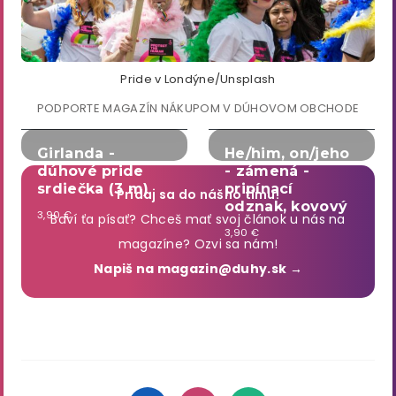
Pride v Londýne/Unsplash
PODPORTE MAGAZÍN NÁKUPOM V DÚHOVOM OBCHODE
Girlanda -
He/him, on/jeho
dúhové pride
- zámená -
srdiečka (3 m)
pripínací
Pridaj sa do nášho tímu!
odznak, kovový
3,90 €
Baví ťa písať? Chceš mať svoj článok u nás na
3,90 €
magazíne? Ozvi sa nám!
Napiš na magazin@duhy.sk →