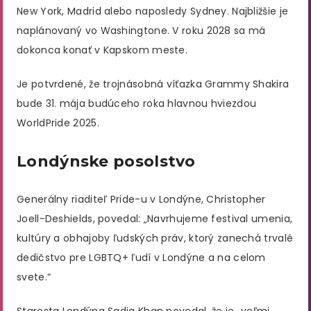
New York, Madrid alebo naposledy Sydney. Najbližšie je
naplánovaný vo Washingtone. V roku 2028 sa má
dokonca konať v Kapskom meste.
Je potvrdené, že trojnásobná víťazka Grammy Shakira
bude 31. mája budúceho roka hlavnou hviezdou
WorldPride 2025.
Londýnske posolstvo
Generálny riaditeľ Pride-u v Londýne, Christopher
Joell-Deshields, povedal: „Navrhujeme festival umenia,
kultúry a obhajoby ľudských práv, ktorý zanechá trvalé
dedičstvo pre LGBTQ+ ľudí v Londýne a na celom
svete.“