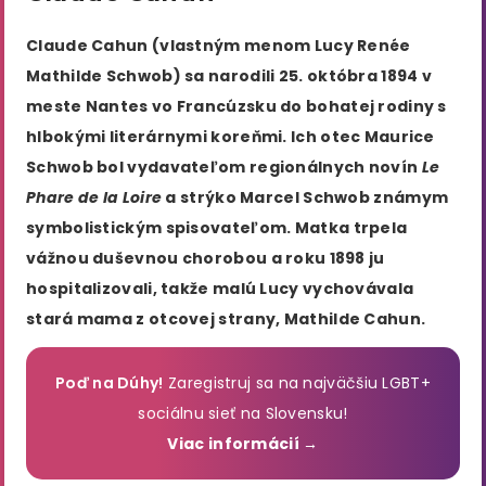
Claude Cahun (vlastným menom Lucy Renée
Mathilde Schwob) sa narodili 25. októbra 1894 v
meste Nantes vo Francúzsku do bohatej rodiny s
hlbokými literárnymi koreňmi​. Ich otec Maurice
Schwob bol vydavateľom regionálnych novín
Le
Phare de la Loire
a strýko Marcel Schwob známym
symbolistickým spisovateľom​. Matka trpela
vážnou duševnou chorobou a roku 1898 ju
hospitalizovali, takže malú Lucy vychovávala
stará mama z otcovej strany, Mathilde Cahun​.
Poď na Dúhy!
Zaregistruj sa na najväčšiu LGBT+
sociálnu sieť na Slovensku!
Viac informácií →