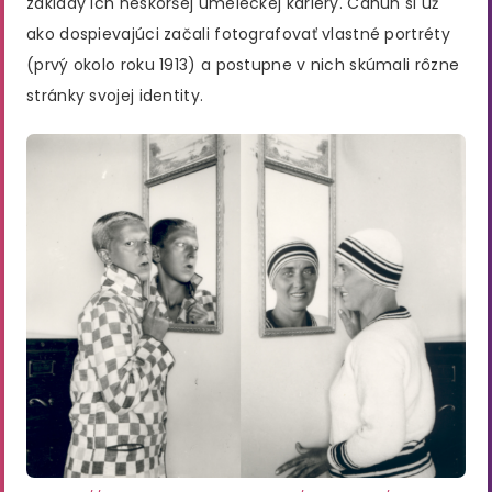
základy ich neskoršej umeleckej kariéry. Cahun si už
ako dospievajúci začali fotografovať vlastné portréty
(prvý okolo roku 1913) a postupne v nich skúmali rôzne
stránky svojej identity​.