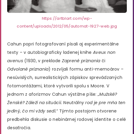
https://artblart.com/wp-
content/uploads/2012/05/automat-1927-web.jpg
Cahun popri fotografovaní písali aj experimentálne
texty – v autobiograficky ladenej knihe
Aveux non
avenus
(1930, v preklade
Zaprené priznania
či
Odvolané priznania
) rozvíjali formu anti-memoárov –
nesúvislých, surrealistických zápiskov sprevádzaných
fotomontážami, ktoré vytvorili spolu s Moore​. V
jednom z aforizmov Cahun výstižne píše:
„Mužské?
Ženské? Záleží na situácii. Neutrálny rod je pre mňa ten
jediný, čo mi vždy sedí.“
Týmto postojom otvorene
predbehla diskusie o nebinárnej rodovej identite o celé
desaťročia.