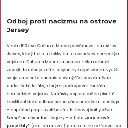
Odboj proti nacizmu na ostrove
Jersey
V roku 1937 sa Cahun a Moore presťahovali na ostrov
Jersey, ktorý bol o tri rokky na to obsadený nemeckým
vojskom. Cahun a Moore sa napriek riziku rozhodli
zapojiť do odboja veľmi originálnym spôsobom: využili
svoje umelecké nadanie a vymýšľali provokatívne
dadaistické letáky, ktorými podkopávali morálku
nemeckých vojakov​. Na kúsky papiera ručne písali či
kreslili satirické odkazy parodujúce nacistickú ideológiu
– napríklad prepisovali heslá z Hitlerovej knihy
Mein
Kampf
na absurdné slogany – a tieto
„papierové
projektily“
(ako ich nazvali) potom tajne rozširovali po