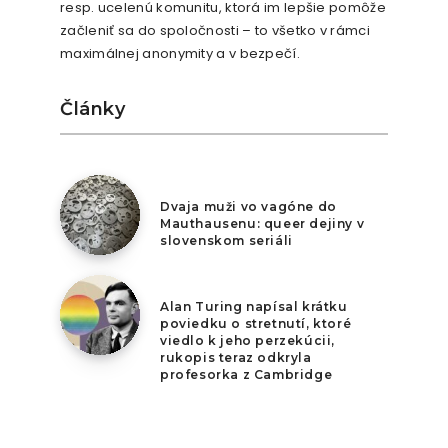
resp. ucelenú komunitu, ktorá im lepšie pomôže
začleniť sa do spoločnosti – to všetko v rámci
maximálnej anonymity a v bezpečí.
Články
6. augusta 2026
Dvaja muži vo vagóne do
Mauthausenu: queer dejiny v
slovenskom seriáli
5. augusta 2026
Alan Turing napísal krátku
poviedku o stretnutí, ktoré
viedlo k jeho perzekúcii,
rukopis teraz odkryla
profesorka z Cambridge