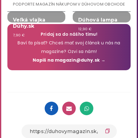
PODPORTE MAGAZÍN NÁKUPOM V DÚHOVOM OBCHODE
Veľká vlajka
Dúhová lampa
Dúhy.sk
12,90 €
Pridaj sa do nášho tímu!
7,90 €
Baví ťa písať? Chceš mať svoj článok u nás na
magazíne? Ozvi sa nám!
Napiš na magazin@duhy.sk →