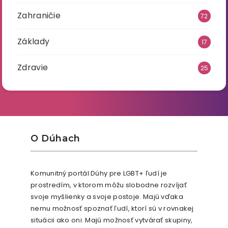
Zahraničie
72
Základy
17
Zdravie
25
O Dúhach
Komunitný portál Dúhy pre LGBT+ ľudí je
prostredím, v ktorom môžu slobodne rozvíjať
svoje myšlienky a svoje postoje. Majú vďaka
nemu možnosť spoznať ľudí, ktorí sú v rovnakej
situácii ako oni. Majú možnosť vytvárať skupiny,