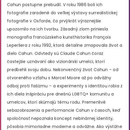
Cahun postupne prebudil. V roku 1986 boli ich
fotografie zaradené do veľkej výstavy surrealistickej
fotografie v Oxforde, čo prvýkrát výraznejšie
upozornilo na ich tvorbu​. Zásadný zlom priniesla
monografia francúzskeho kunsthistorika François
Leperliera z roku 1992, ktorá detailne zmapovala život a
dielo Cahun​. Odvtedy sú Claude Cahun čoraz
častejšie uznávaní ako vizionárski umelci, ktorí
predbehli svoju dobu. Nekonvenčný život Cahun – od
otvoreného vzťahu s Marcel Moore až po odvážny
odboj proti fašizmu – a experimenty s identitou robia z
ich diela inšpiráciu pre dnešnú LGBTQ+ komunitu a
umelcov, ktorí skúmajú tému rodu. Premenlivé
sebazobrazenia a performancie Cahun v časoch, keď
spoločnosť nepoznala koncept nebinárnej identity,
pôsobia mimoriadne moderne a odvážne. Ako výstižne