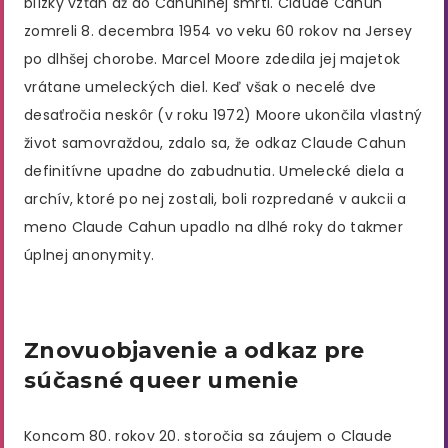
blízky vzťah až do Cahuninej smrti. Claude Cahun
zomreli 8. decembra 1954 vo veku 60 rokov na Jersey
po dlhšej chorobe​. Marcel Moore zdedila jej majetok
vrátane umeleckých diel​. Keď však o necelé dve
desaťročia neskôr (v roku 1972) Moore ukončila vlastný
život samovraždou, zdalo sa, že odkaz Claude Cahun
definitívne upadne do zabudnutia​. Umelecké diela a
archív, ktoré po nej zostali, boli rozpredané v aukcii a
meno Claude Cahun upadlo na dlhé roky do takmer
úplnej anonymity.
Znovuobjavenie a odkaz pre
súčasné queer umenie
Koncom 80. rokov 20. storočia sa záujem o Claude