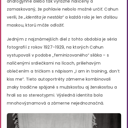
androgýnne alebo tak výrazne nalíčený a
zamaskovaný, že pohlavie nebolo možné určiť​. Cahun
verili, že
„identita je nestála“
a každá rola je len ďalšou
maskou, ktorú môže odložiť.
Jedným z najznámejších diel z tohto obdobia je séria
fotografií z rokov 1927–1929, na ktorých Cahun
vystupovali v podobe „feminizovaného“ siláka – s
nalíčenými srdiečkami na lícach, priliehavým
oblečením a tričkom s nápisom „I am in training, don’t
kiss me“. Tieto autoportréty zámerne kombinovali
znaky tradične spájané s mužskosťou aj ženskosťou a
hrali sa so stereotypmi. Výsledná identita bola
mnohovýznamová a zámerne nejednoznačná.