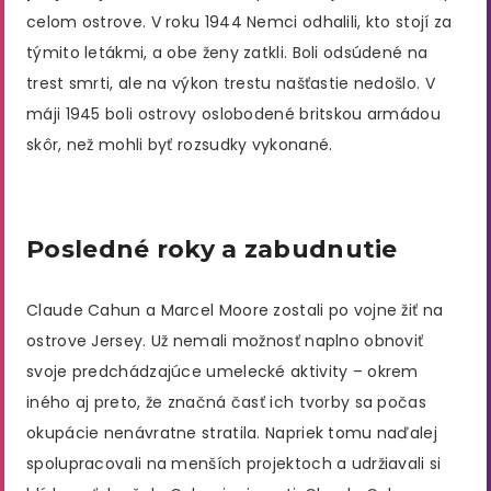
celom ostrove​. V roku 1944 Nemci odhalili, kto stojí za
týmito letákmi, a obe ženy zatkli. Boli odsúdené na
trest smrti, ale na výkon trestu našťastie nedošlo. V
máji 1945 boli ostrovy oslobodené britskou armádou
skôr, než mohli byť rozsudky vykonané.
Posledné roky a zabudnutie
Claude Cahun a Marcel Moore zostali po vojne žiť na
ostrove Jersey. Už nemali možnosť naplno obnoviť
svoje predchádzajúce umelecké aktivity – okrem
iného aj preto, že značná časť ich tvorby sa počas
okupácie nenávratne stratila. Napriek tomu naďalej
spolupracovali na menších projektoch a udržiavali si