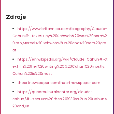
Zdroje
https://www.britannica.com/biography/Claude-
Cahun#:~:text=Lucy%20Schwob%20was%20born%2
0into,Marcel%20Schwob%2C%20and%20her%20gre
at
https://en.wikipedia.org/wiki/Claude_Cahun#:~:t
ext=In%20her%20writing%2C%20Cahun%20mostly,
Cahun%20is%20most
theartnewspaper.com
theartnewspaper.com
https://queerculturalcenter.org/claude-
cahun/#:~:text=In%20the%201930s%2C%20Cahun%
20and,UK