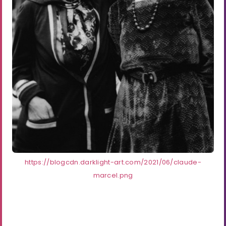
https://blogcdn.darklight-art.com/2021/06/claude-
marcel.png