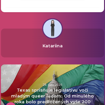
Katariina
28. júla 2025
Texas sprísňuje legislatívu voči
mladým queer ľuďom: Od minulého
roka bolo predložených vyše 200