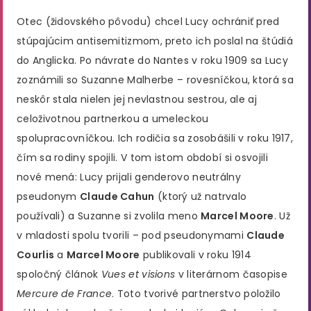
Otec (židovského pôvodu) chcel Lucy ochrániť pred
stúpajúcim antisemitizmom, preto ich poslal na štúdiá
do Anglicka​. Po návrate do Nantes v roku 1909 sa Lucy
zoznámili so Suzanne Malherbe – rovesníčkou, ktorá sa
neskôr stala nielen jej nevlastnou sestrou, ale aj
celoživotnou partnerkou a umeleckou
spolupracovníčkou​. Ich rodičia sa zosobášili v roku 1917,
čím sa rodiny spojili​. V tom istom období si osvojili
nové mená: Lucy prijali genderovo neutrálny
pseudonym
Claude Cahun
(ktorý už natrvalo
používali) a Suzanne si zvolila meno
Marcel Moore
. Už
v mladosti spolu tvorili – pod pseudonymami
Claude
Courlis
a
Marcel Moore
publikovali v roku 1914
spoločný článok
Vues et visions
v literárnom časopise
Mercure de France
​. Toto tvorivé partnerstvo položilo