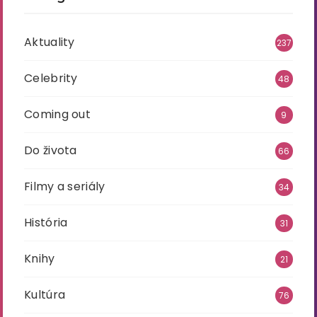
Aktuality
237
Celebrity
48
Coming out
9
Do života
66
Filmy a seriály
34
História
31
Knihy
21
Kultúra
76