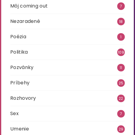
Môj coming out
7
Nezaradené
18
Poézia
1
Politika
109
Pozvánky
11
Príbehy
25
Rozhovory
22
Sex
7
Umenie
29