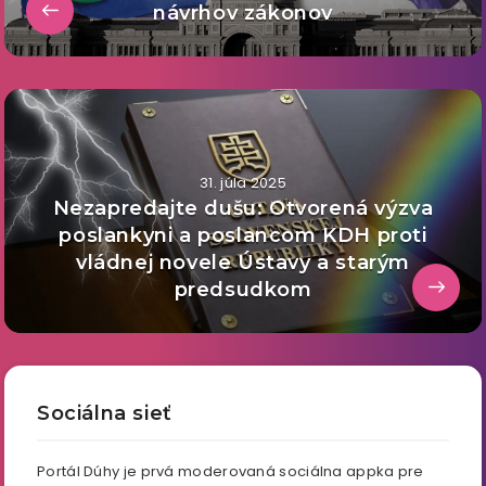
návrhov zákonov
31. júla 2025
Nezapredajte dušu: Otvorená výzva
poslankyni a poslancom KDH proti
vládnej novele Ústavy a starým
predsudkom
Sociálna sieť
Portál Dúhy je prvá moderovaná sociálna appka pre