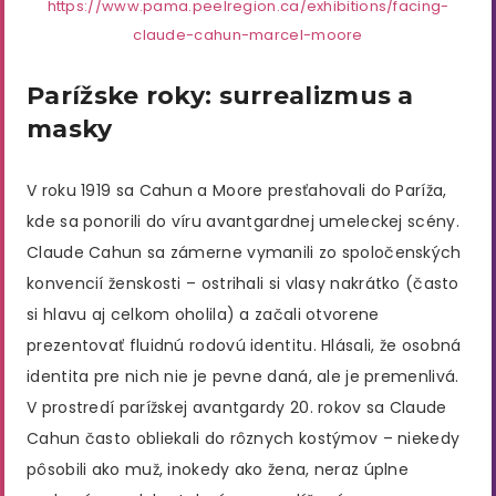
https://www.pama.peelregion.ca/exhibitions/facing-
claude-cahun-marcel-moore
Parížske roky: surrealizmus a
masky
V roku 1919 sa Cahun a Moore presťahovali do Paríža,
kde sa ponorili do víru avantgardnej umeleckej scény.
Claude Cahun sa zámerne vymanili zo spoločenských
konvencií ženskosti – ostrihali si vlasy nakrátko (často
si hlavu aj celkom oholila) a začali otvorene
prezentovať fluidnú rodovú identitu​. Hlásali, že osobná
identita pre nich nie je pevne daná, ale je premenlivá​.
V prostredí parížskej avantgardy 20. rokov sa Claude
Cahun často obliekali do rôznych kostýmov – niekedy
pôsobili ako muž, inokedy ako žena, neraz úplne