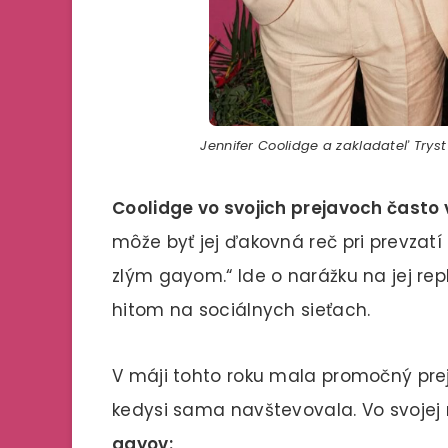
Jennifer Coolidge a zakladateľ Tryst
Coolidge vo svojich prejavoch často
môže byť jej ďakovná reč pri prevz
zlým gayom.“ Ide o narážku na jej repli
hitom na sociálnych sieťach.
V máji tohto roku mala promočný pr
kedysi sama navštevovala. Vo svojej 
gayov: