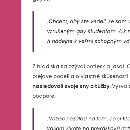
„Chcem, aby ste vedeli, že som 
vzrušeným gay študentom. A k 
A nádejne k veľmi schopným v
Z hľadiska sa ozýval potlesk a jasot.
prejave podelila o vlastné skúsenosti
nasledovali svoje sny a túžby
. Vyzval
podpore.
„Vôbec nezáleží na tom, čo si kt
vašom živote na prekážkovú dráh