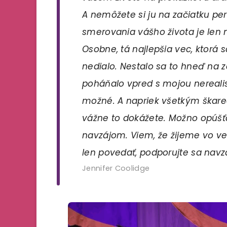
A nemôžete si ju na začiatku pe
smerovania vášho života je len n
Osobne, tá najlepšia vec, ktorá sa
nedialo. Nestalo sa to hneď na z
poháňalo vpred s mojou nereali
možné. A napriek všetkým škar
vážne to dokážete. Možno opúšť
navzájom. Viem, že žijeme vo v
len povedať, podporujte sa navz
Jennifer Coolidge