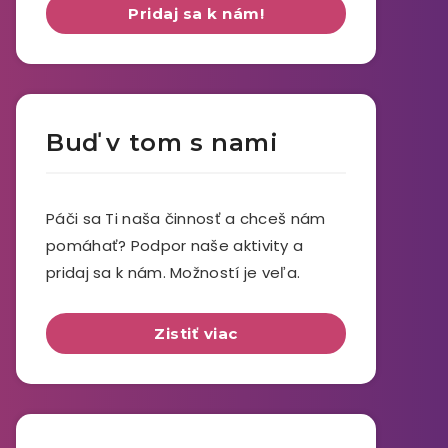
Pridaj sa k nám!
Buď v tom s nami
Páči sa Ti naša činnosť a chceš nám
pomáhať? Podpor naše aktivity a
pridaj sa k nám. Možností je veľa.
Zistiť viac