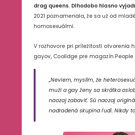
drag queens
.
Dlhodobo hlasno vyjad
2021 poznamenala, že sa už od mlad
homosexuálmi.
V rozhovore pri príležitosti otvorenia 
gayov, Coolidge pre magazín People
„Neviem, myslím, že heterosexuál
muži a gay ženy sa skrátka oslob
naozaj zabaviť. Sú naozaj originá
nadradená skupina ľudí. Nikdy 