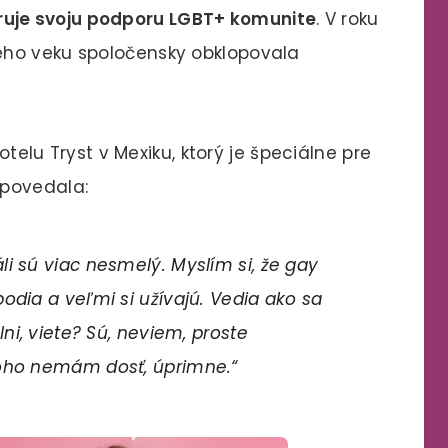
ruje svoju podporu LGBT+ komunite
. V roku
ého veku spoločensky obklopovala
hotelu Tryst v Mexiku, ktorý je špeciálne pre
 povedala:
i sú viac nesmelý. Myslím si, že gay
odia a veľmi si užívajú. Vedia ako sa
lni, viete? Sú, neviem, proste
toho nemám dosť, úprimne.“