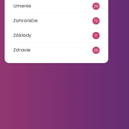
Umenie
29
Zahraničie
72
Základy
17
Zdravie
25