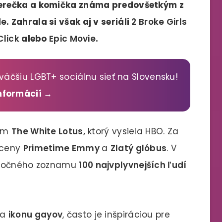
herečka a komička známa predovšetkým z
de
. Zahrala si však aj v seriáli
2 Broke Girls
Click
alebo
Epic Movie
.
väčšiu LGBT+ sociálnu sieť na Slovensku!
informácií →
lom
The White Lotus,
ktorý vysiela HBO. Za
 ceny
Primetime Emmy
a
Zlatý glóbus
. V
doročného zoznamu
100 najvplyvnejších ľudí
za
ikonu gayov
, často je inšpiráciou pre