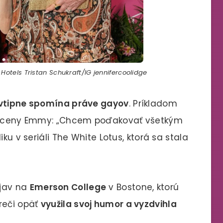
 Hotels Tristan Schukraft/IG jennifercoolidge
 vtipne spomína práve gayov
. Príkladom
atí ceny Emmy: „Chcem poďakovať všetkým
ku v seriáli The White Lotus, ktorá sa stala
ejav na
Emerson College
v Bostone, ktorú
reči opäť
využila svoj humor a vyzdvihla