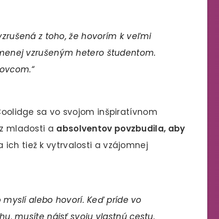
vzrušená z toho, že hovorím k veľmi
menej vzrušeným hetero študentom.
dovcom.“
 Coolidge sa vo svojom inšpiratívnom
 z mladosti a
absolventov povzbudila, aby
a ich tiež k vytrvalosti a vzájomnej
o myslí alebo hovorí. Keď príde vo
u, musíte nájsť svoju vlastnú cestu.