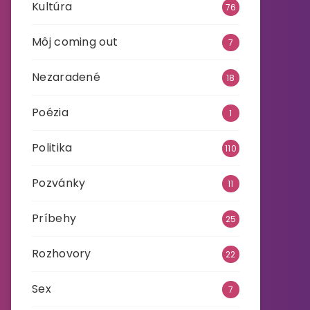
Kultúra
76
Môj coming out
7
Nezaradené
18
Poézia
1
Politika
110
Pozvánky
11
Príbehy
25
Rozhovory
22
Sex
7