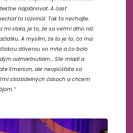
rfektne naplánovať. A časť
echať to rozvinúť. Tak to nechajte.
 mi stala, je to, že sa veľmi dlho nič
ačiatku. A myslím, že to je to, čo ma
stickou dôverou vo mňa a čo bolo
edým odmietnutiam… Ste mladí a
ate Emerson, ale neopúšťate sa
eľmi strašidelných časoch a chcem
ájom.“