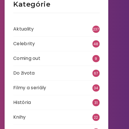
Kategórie
Aktuality
237
Celebrity
48
Coming out
9
Do života
67
Filmy a seriály
34
História
31
Knihy
22