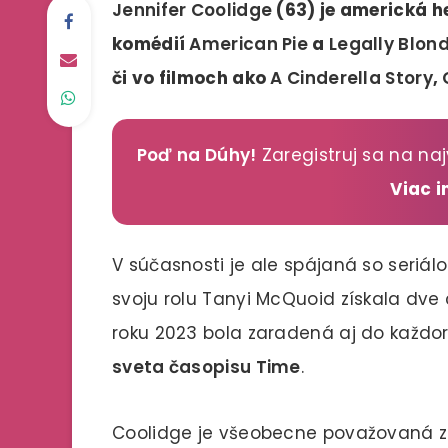
Jennifer Coolidge
(63) je americká 
komédií
American Pie
a
Legally Blon
či vo filmoch ako
A Cinderella Story
,
Poď na Dúhy!
Zaregistruj sa na naj
Viac 
V súčasnosti je ale spájaná so seriá
svoju rolu Tanyi McQuoid získala dve
roku 2023 bola zaradená aj do kaž
sveta časopisu Time
.
Coolidge je všeobecne považovaná 