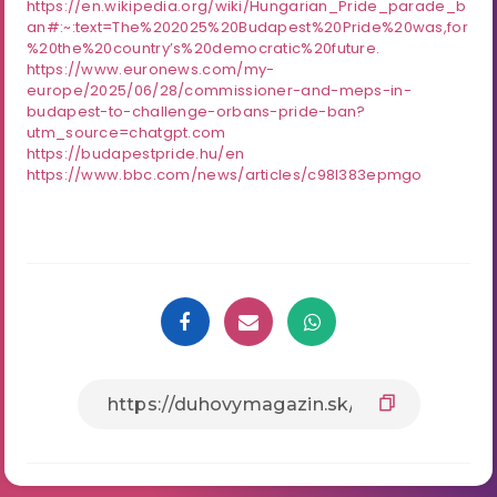
https://en.wikipedia.org/wiki/Hungarian_Pride_parade_b
an#:~:text=The%202025%20Budapest%20Pride%20was,for
%20the%20country’s%20democratic%20future.
https://www.euronews.com/my-
europe/2025/06/28/commissioner-and-meps-in-
budapest-to-challenge-orbans-pride-ban?
utm_source=chatgpt.com
https://budapestpride.hu/en
https://www.bbc.com/news/articles/c98l383epmgo