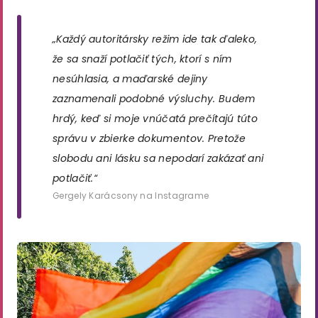
„Každý autoritársky režim ide tak ďaleko,
že sa snaží potlačiť tých, ktorí s ním
nesúhlasia, a maďarské dejiny
zaznamenali podobné výsluchy. Budem
hrdý, keď si moje vnúčatá prečítajú túto
správu v zbierke dokumentov. Pretože
slobodu ani lásku sa nepodarí zakázať ani
potlačiť.“
Gergely Karácsony na Instagrame