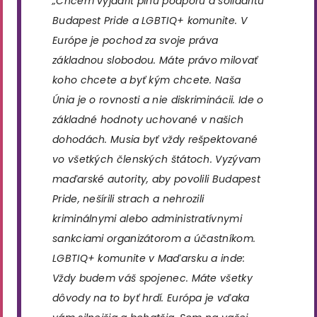
„Chcem vyjadriť plnú podporu a solidaritu
Budapest Pride a LGBTIQ+ komunite. V
Európe je pochod za svoje práva
základnou slobodou. Máte právo milovať
koho chcete a byť kým chcete. Naša
Únia je o rovnosti a nie diskriminácii. Ide o
základné hodnoty uchované v našich
dohodách. Musia byť vždy rešpektované
vo všetkých členských štátoch. Vyzývam
maďarské autority, aby povolili Budapest
Pride, nešírili strach a nehrozili
kriminálnymi alebo administratívnymi
sankciami organizátorom a účastníkom.
LGBTIQ+ komunite v Maďarsku a inde:
Vždy budem váš spojenec. Máte všetky
dôvody na to byť hrdí. Európa je vďaka