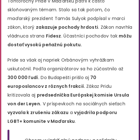
Tohtoročný Pride v Maďarsku patril k často
skloňovaným témam. Stalo sa tak potom, čo
maďarský prezident Tamás Sulyok podpísal v marci
zákon, ktorý
zakazuje pochody hrdosti
. Zákon navrhla
vládnuca strana
Fidesz
. Účastníci pochodov tak
môžu
dostať vysokú peňažnú pokutu.
Pride sa však aj napriek Orbánovým vyhrážkam
uskutočnil. Podľa organizátorov sa ho zúčastnilo až
300 000 ľudí.
Do Budapešti prišlo aj
70
europoslancov z rôznych frakcií.
Zákaz Pridu
kritizovala aj
predsedníčka Európskej komisie Ursula
von der Leyen.
V príspevkoch na sociálnych sieťach
vyzvala k zrušeniu zákazu
a
vyjadrila podporu
LGBT+ komunite v Maďarsku
.