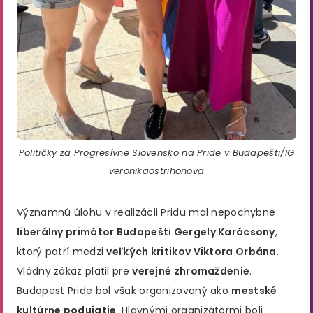
Političky za Progresívne Slovensko na Pride v Budapešti/IG
veronikaostrihonova
Významnú úlohu v realizácii Pridu mal nepochybne
liberálny primátor Budapešti Gergely Karácsony
,
ktorý patrí medzi
veľkých kritikov Viktora Orbána
.
Vládny zákaz platil pre
verejné zhromaždenie
.
Budapest Pride bol však organizovaný ako
mestské
kultúrne podujatie
. Hlavnými organizátormi boli