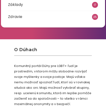
Základy
17
Zdravie
25
O Dúhach
Komunitný portál Dúhy pre LGBT+ ľudí je
prostredím, v ktorom môžu slobodne rozvíjať
svoje myšlienky a svoje postoje. Majú vďaka
nemu možnosť spoznať ľudí, ktorí sú v rovnakej
situácii ako oni. Majú možnosť vytvárať skupiny,
resp. ucelenú komunitu, ktorá im lepšie pomôže
začleniť sa do spoločnosti – to všetko v rámci
maximálnej anonymity a v bezpečí.