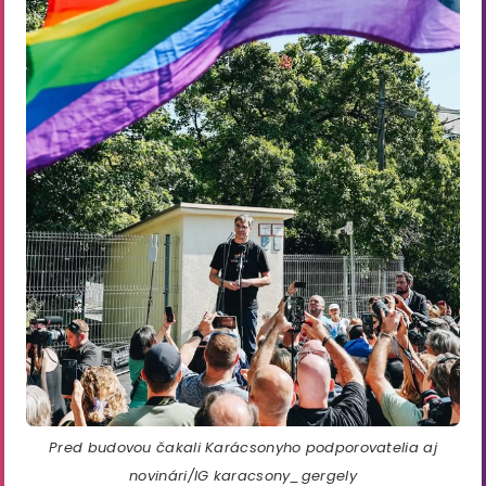
Pred budovou čakali Karácsonyho podporovatelia aj
novinári/IG karacsony_gergely