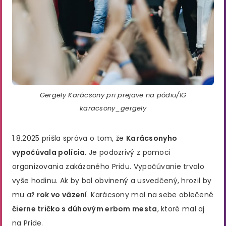
Gergely Karácsony pri prejave na pódiu/IG
karacsony_gergely
1.8.2025 prišla správa o tom, že
Karácsonyho
vypočúvala polícia
. Je podozrivý z pomoci
organizovania zakázaného Pridu. Vypočúvanie trvalo
vyše hodinu. Ak by bol obvinený a usvedčený, hrozil by
mu až
rok vo väzení
. Karácsony mal na sebe oblečené
čierne tričko s dúhovým erbom mesta
, ktoré mal aj
na Pride.