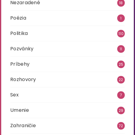
Nezaradené
18
Poézia
1
Politika
110
Pozvánky
11
Príbehy
25
Rozhovory
22
Sex
7
Umenie
29
Zahraničie
72