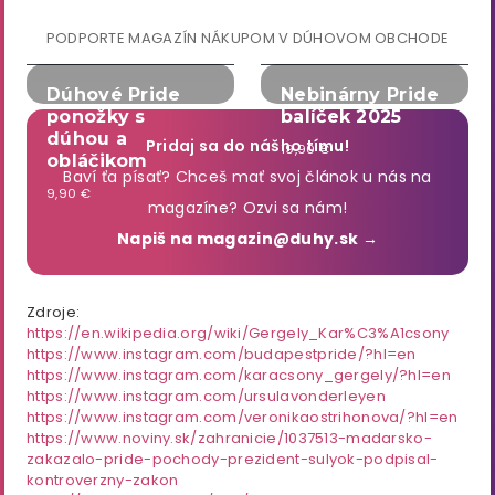
PODPORTE MAGAZÍN NÁKUPOM V DÚHOVOM OBCHODE
Dúhové Pride
Nebinárny Pride
ponožky s
balíček 2025
dúhou a
Pridaj sa do nášho tímu!
19,90 €
obláčikom
Baví ťa písať? Chceš mať svoj článok u nás na
9,90 €
magazíne? Ozvi sa nám!
Napiš na magazin@duhy.sk →
Zdroje:
https://en.wikipedia.org/wiki/Gergely_Kar%C3%A1csony
https://www.instagram.com/budapestpride/?hl=en
https://www.instagram.com/karacsony_gergely/?hl=en
https://www.instagram.com/ursulavonderleyen
https://www.instagram.com/veronikaostrihonova/?hl=en
https://www.noviny.sk/zahranicie/1037513-madarsko-
zakazalo-pride-pochody-prezident-sulyok-podpisal-
kontroverzny-zakon