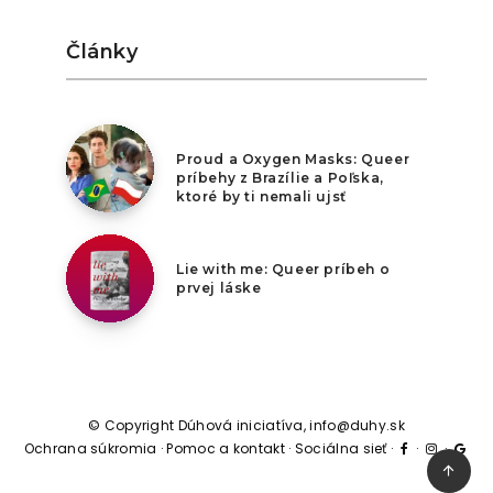
Články
9. augusta 2026
Proud a Oxygen Masks: Queer
príbehy z Brazílie a Poľska,
ktoré by ti nemali ujsť
8. augusta 2026
Lie with me: Queer príbeh o
prvej láske
© Copyright Dúhová iniciatíva, info@duhy.sk
Ochrana súkromia
·
Pomoc a kontakt
·
Sociálna sieť
·
·
·