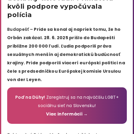
kvôli podpore vypočúvala
polícia
Budapešť –
Pride sa konal aj napriek tomu, že ho
Orbán zakázal. 28. 6. 2025 prišlo do Budapešti
približne 200 000 ľudí. Ľudia podporili práva
sexuálnych menšín aj demokratickú budúcnosť
krajiny. Pride podporili viacerí európski politici na
čele s predsedníčkou Európskej komisie Ursulou
von der Leyen.
Poď na Dúhy!
Zaregistruj sa na najväčšiu LGBT+
sociálnu sieť na Slovensku!
Viac informácií →