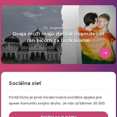
23. augusta 2025
Dvaja muži majú dostať osemdesiat
rán bičom za bozkávanie
Sociálna sieť
Portál Dúhy je prvá moderovaná sociálna appka pre
queer komunitu svojho druhu. Je nás už takmer 30 000.
Pridaj sa k nám!