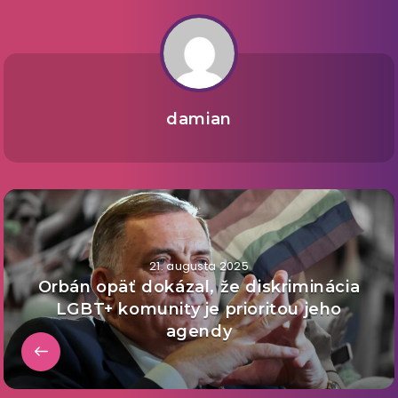
damian
21. augusta 2025
Orbán opäť dokázal, že diskriminácia
LGBT+ komunity je prioritou jeho
agendy