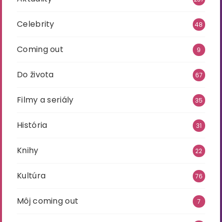
Celebrity
48
Coming out
9
Do života
67
Filmy a seriály
35
História
31
Knihy
22
Kultúra
76
Môj coming out
7