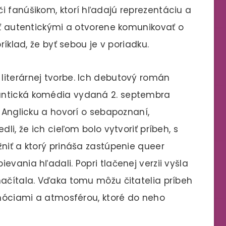
i fanúšikom, ktorí hľadajú reprezentáciu a
byť autentickými a otvorene komunikovať o
ríklad, že byť sebou je v poriadku.
literárnej tvorbe. Ich debutový román
antická komédia vydaná 2. septembra
v Anglicku a hovorí o sebapoznaní,
li, že ich cieľom bolo vytvoriť príbeh, s
niť a ktorý prináša zastúpenie queer
evania hľadali. Popri tlačenej verzii vyšla
načítala. Vďaka tomu môžu čitatelia príbeh
emóciami a atmosférou, ktoré do neho