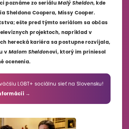
i poznáme zo seriálu
Malý Sheldon
, kde
nia Sheldona Coopera, Missy Cooper.
stva; ešte pred týmto seriálom sa občas
televíznych projektoch, napríklad v
 Ich herecká kariéra sa postupne rozvíjala,
tu v
Malom Sheldo
novi, ktorý im priniesol
né ocenenia.
väčšiu LGBT+ sociálnu sieť na Slovensku!
informácií →