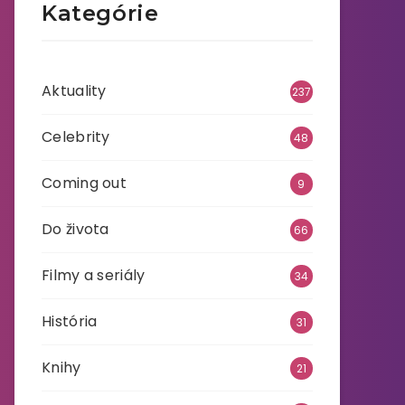
Kategórie
Aktuality
237
Celebrity
48
Coming out
9
Do života
66
Filmy a seriály
34
História
31
Knihy
21