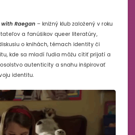
 with Raegan
– knižný klub založený v roku
ateľov a fanúšikov queer literatúry,
iskusiu o knihách, témach identity či
, kde sa mladí ľudia môžu cítiť prijatí a
solstvo autenticity a snahu inšpirovať
oju identitu.