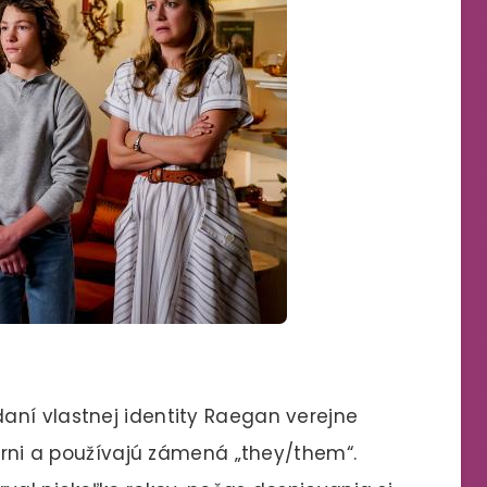
aní vlastnej identity Raegan verejne
nárni a používajú zámená „they/them“.