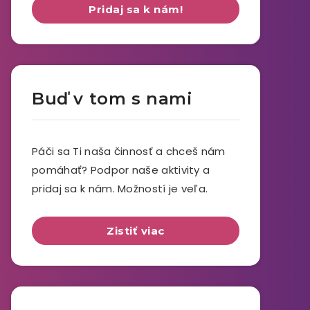
Pridaj sa k nám!
Buď v tom s nami
Páči sa Ti naša činnosť a chceš nám
pomáhať? Podpor naše aktivity a
pridaj sa k nám. Možností je veľa.
Zistiť viac