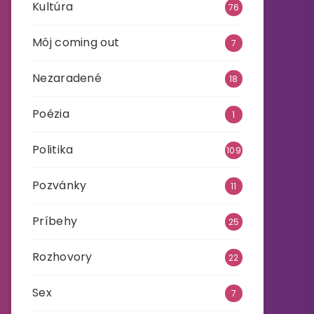
Kultúra
76
Môj coming out
7
Nezaradené
18
Poézia
1
Politika
109
Pozvánky
11
Príbehy
25
Rozhovory
22
Sex
7