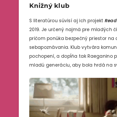
Knižný klub
S literatúrou súvisí aj ich projekt
Read
2019. Je určený najmä pre mladých čit
pričom ponúka bezpečný priestor na d
sebapoznávania. Klub vytvára komunitu
pochopení, a dopĺňa tak Raeganino po
mladú generáciu, aby bola hrdá na sv