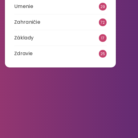
Umenie
29
Zahraničie
72
Základy
17
Zdravie
25