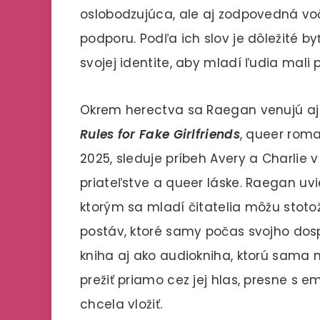
oslobodzujúca, ale aj zodpovedná voč
podporu. Podľa ich slov je dôležité 
svojej identite, aby mladí ľudia mali p
Okrem herectva sa Raegan venujú aj 
Rules for Fake Girlfriends
, queer rom
2025, sleduje príbeh Avery a Charlie 
priateľstve a queer láske. Raegan uvied
ktorým sa mladí čitatelia môžu stotož
postáv, ktoré samy počas svojho dospi
kniha aj ako audiokniha, ktorú sama 
prežiť priamo cez jej hlas, presne s 
chcela vložiť.