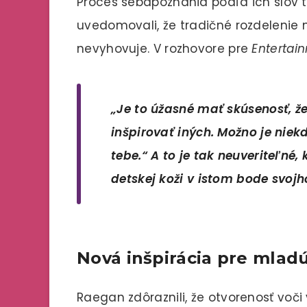
Proces sebapoznania podľa ich slov tr
uvedomovali, že tradičné rozdelenie 
nevyhovuje. V rozhovore pre
Entertai
„Je to úžasné mať skúsenosť, ž
inšpirovať iných. Možno je niekd
tebe.“ A to je tak neuveriteľné
detskej koži v istom bode svojho
Nová inšpirácia pre mla
Raegan zdôraznili, že otvorenosť voči v