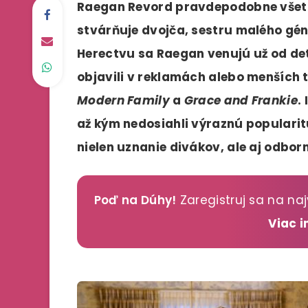
Raegan Revord pravdepodobne všetc
stvárňuje dvojča, sestru malého gé
Herectvu sa Raegan venujú už od det
objavili v reklamách alebo menších 
Modern Family
a
Grace and Frankie
.
až kým nedosiahli výraznú populari
nielen uznanie divákov, ale aj odbor
Poď na Dúhy!
Zaregistruj sa na naj
Viac 