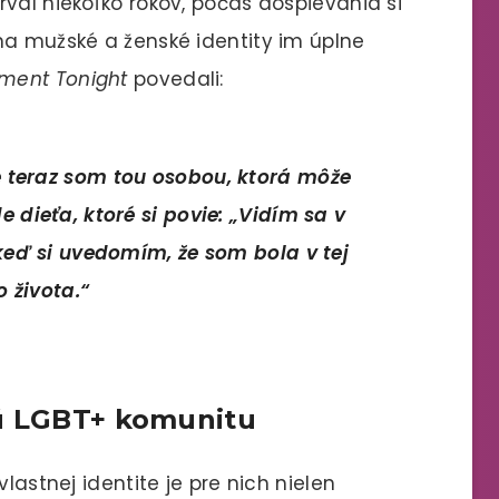
val niekoľko rokov, počas dospievania si
na mužské a ženské identity im úplne
nment Tonight
povedali:
e teraz som tou osobou, ktorá môže
e dieťa, ktoré si povie: „Vidím sa v
, keď si uvedomím, že som bola v tej
 života.“
dú LGBT+ komunitu
lastnej identite je pre nich nielen