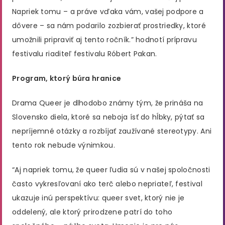
Napriek tomu – a práve vďaka vám, vašej podpore a
dôvere – sa nám podarilo zozbierať prostriedky, ktoré
umožnili pripraviť aj tento ročník.” hodnotí prípravu
festivalu riaditeľ festivalu Róbert Pakan.
Program, ktorý búra hranice
Drama Queer je dlhodobo známy tým, že prináša na
Slovensko diela, ktoré sa neboja ísť do hĺbky, pýtať sa
nepríjemné otázky a rozbíjať zaužívané stereotypy. Ani
tento rok nebude výnimkou.
“Aj napriek tomu, že queer ľudia sú v našej spoločnosti
často vykresľovaní ako terč alebo nepriateľ, festival
ukazuje inú perspektívu: queer svet, ktorý nie je
oddelený, ale ktorý prirodzene patrí do toho