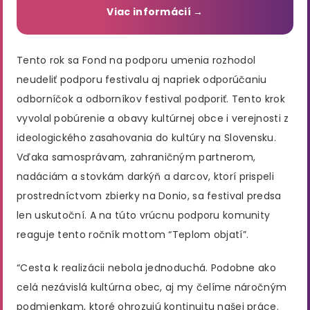
Viac informácií →
Tento rok sa Fond na podporu umenia rozhodol
neudeliť podporu festivalu aj napriek odporúčaniu
odborníčok a odborníkov festival podporiť. Tento krok
vyvolal pobúrenie a obavy kultúrnej obce i verejnosti z
ideologického zasahovania do kultúry na Slovensku.
Vďaka samosprávam, zahraničným partnerom,
nadáciám a stovkám darkýň a darcov, ktorí prispeli
prostredníctvom zbierky na Donio, sa festival predsa
len uskutoční. A na túto vrúcnu podporu komunity
reaguje tento ročník mottom “Teplom objatí”.
“Cesta k realizácii nebola jednoduchá. Podobne ako
celá nezávislá kultúrna obec, aj my čelíme náročným
podmienkam, ktoré ohrozujú kontinuitu našej práce.