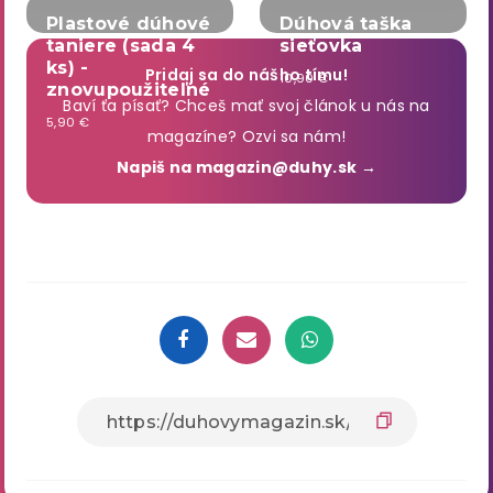
Plastové dúhové
Dúhová taška
taniere (sada 4
sieťovka
ks) -
Pridaj sa do nášho tímu!
10,90 €
znovupoužiteľné
Baví ťa písať? Chceš mať svoj článok u nás na
5,90 €
magazíne? Ozvi sa nám!
Napiš na magazin@duhy.sk →