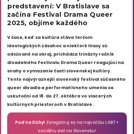
predstavení: V Bratislave sa
začína Festival Drama Queer
2025, objíme každého
V čase, keď sa kultúra stáva terčom
ideologických zásahov a niektoré hlasy sú
odsúvané na okraj, prichádza trinásty ročník
divadelného Festivalu Drama Queer reagujúci na
snahy o vymazanie časti slovenskej kultúry.
Tento najvýraznejší slovenský festival súčasného
queer divadla a performatívneho umenia sa
uskutoční od 18. do 27. októbra vo viacerých
kultúrnych priestoroch v Bratislave.
Poď na Dúhy!
Zaregistruj sa na najväčšiu LGBT+
sociálnu sieť na Slovensku!