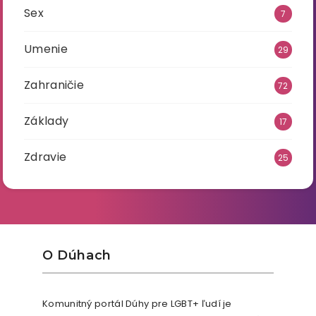
Sex
7
Umenie
29
Zahraničie
72
Základy
17
Zdravie
25
O Dúhach
Komunitný portál Dúhy pre LGBT+ ľudí je