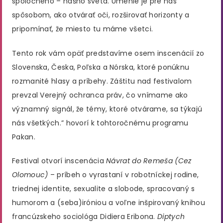
spoločného – nášho sveta. Umenie je pre nás
spôsobom, ako otvárať oči, rozširovať horizonty a
pripomínať, že miesto tu máme všetci.
Tento rok vám opäť predstavíme osem inscenácií zo
Slovenska, Česka, Poľska a Nórska, ktoré ponúknu
rozmanité hlasy a príbehy. Záštitu nad festivalom
prevzal Verejný ochranca práv, čo vnímame ako
významný signál, že témy, ktoré otvárame, sa týkajú
nás všetkých.” hovorí k tohtoročnému programu
Pakan.
Festival otvorí inscenácia
Návrat do Remeša (Cez
Olomouc)
– príbeh o vyrastaní v robotníckej rodine,
triednej identite, sexualite a slobode, spracovaný s
humorom a (seba)iróniou a voľne inšpirovaný knihou
francúzskeho sociológa Didiera Eribona.
Diptych