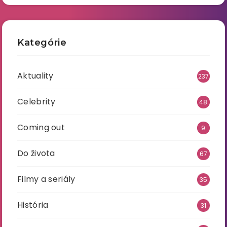
Kategórie
Aktuality
237
Celebrity
48
Coming out
9
Do života
67
Filmy a seriály
35
História
31