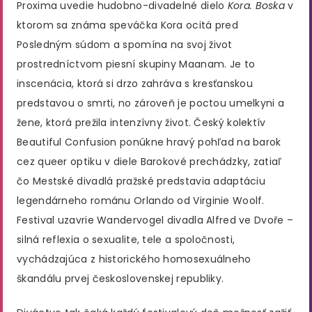
Proxima uvedie hudobno-divadelné dielo
Kora. Boska
v
ktorom sa známa speváčka Kora ocitá pred
Posledným súdom a spomína na svoj život
prostredníctvom piesní skupiny Maanam. Je to
inscenácia, ktorá si drzo zahráva s kresťanskou
predstavou o smrti, no zároveň je poctou umelkyni a
žene, ktorá prežila intenzívny život. Český kolektív
Beautiful Confusion ponúkne hravý pohľad na barok
cez queer optiku v diele Barokové prechádzky, zatiaľ
čo Mestské divadlá pražské predstavia adaptáciu
legendárneho románu Orlando od Virginie Woolf.
Festival uzavrie Wandervogel divadla Alfred ve Dvoře –
silná reflexia o sexualite, tele a spoločnosti,
vychádzajúca z historického homosexuálneho
škandálu prvej československej republiky.