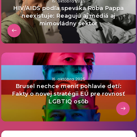
15. októbra 2025
HIV/AIDS podľa speváka Roba Pappa
neexistuje: Reagujú aj médiá aj
mimovládny sektor
16. októbra 2025
Brusel nechce meniť pohlavie detí:
Fakty o novej stratégii EÚ pre rovnosť
LGBTIQ osôb