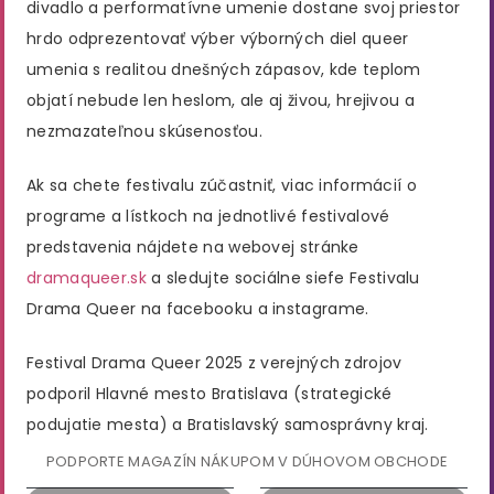
divadlo a performatívne umenie dostane svoj priestor
hrdo odprezentovať výber výborných diel queer
umenia s realitou dnešných zápasov, kde teplom
objatí nebude len heslom, ale aj živou, hrejivou a
nezmazateľnou skúsenosťou.
Ak sa chete festivalu zúčastniť, viac informácií o
programe a lístkoch na jednotlivé festivalové
predstavenia nájdete na webovej stránke
dramaqueer.sk
a sledujte sociálne siefe Festivalu
Drama Queer na facebooku a instagrame.
Festival Drama Queer 2025 z verejných zdrojov
podporil Hlavné mesto Bratislava (strategické
podujatie mesta) a Bratislavský samosprávny kraj.
PODPORTE MAGAZÍN NÁKUPOM V DÚHOVOM OBCHODE