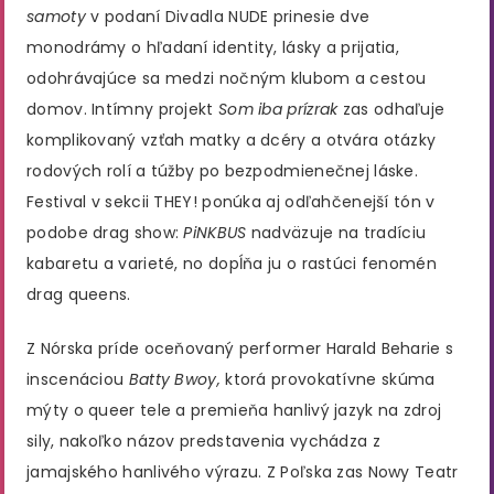
samoty
v podaní Divadla NUDE prinesie dve
monodrámy o hľadaní identity, lásky a prijatia,
odohrávajúce sa medzi nočným klubom a cestou
domov. Intímny projekt
Som iba prízrak
zas odhaľuje
komplikovaný vzťah matky a dcéry a otvára otázky
rodových rolí a túžby po bezpodmienečnej láske.
Festival v sekcii THEY! ponúka aj odľahčenejší tón v
podobe drag show:
PiNKBUS
nadväzuje na tradíciu
kabaretu a varieté, no dopĺňa ju o rastúci fenomén
drag queens.
Z Nórska príde oceňovaný performer Harald Beharie s
inscenáciou
Batty Bwoy,
ktorá provokatívne skúma
mýty o queer tele a premieňa hanlivý jazyk na zdroj
sily, nakoľko názov predstavenia vychádza z
jamajského hanlivého výrazu. Z Poľska zas Nowy Teatr