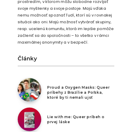
prostredím, v ktorom môžu slobodne rozvíjať
svoje myšlienky a svoje postoje. Majú vďaka
nemu možnosť spoznať ľudí, ktorí sú v rovnakej
situácii ako oni. Majú možnosť vytvárať skupiny,
resp. ucelenú komunitu, ktorá im lepšie pomôže
začleniť sa do spoločnosti – to všetko v rámci
maximálnej anonymity a v bezpečí.
Články
9. augusta 2026
Proud a Oxygen Masks: Queer
príbehy z Brazílie a Poľska,
ktoré by ti nemali ujsť
8. augusta 2026
Lie with me: Queer príbeh o
prvej láske