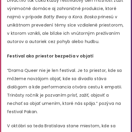
Diváctvo tak čaká každý festivalový deň možnosť zažiť
výnimočné domáce aj zahraničné produkcie, ktoré
najmä v prípade
Batty Bwoy
a
Kora. Boska
prinesú v
unikátnom prevedení témy síce vzdialené priestorom,
v ktorom vznikli, ale blízke ich vnútorným prežívaním
autorov a autoriek cez pohyb alebo hudbu.
Festival ako priestor bezpečia v objatí
“Drama Queer nie je len festival. Je to priestor, kde sa
môžeme navzájom objať, kde sa divadlo stáva
dialógom a kde performancia otvára cestu k empatii.
Trinásty ročník je pozvaním prísť, zažiť, objaviť a
nechať sa objať umením, ktoré nás spája.” pozýva na
festival Pakan.
V októbri sa teda Bratislava stane miestom, kde sa