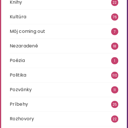
Knihy
22
Kultúra
76
Môj coming out
7
Nezaradené
18
Poézia
1
Politika
110
Pozvánky
11
Príbehy
25
Rozhovory
22