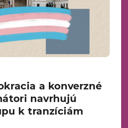
rokracia a konverzné
nátori navrhujú
pu k tranzíciám