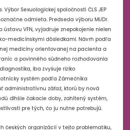
. Výbor Sexuologickej spoločnosti ČLS JEP
dnoznačne odmieta. Predseda výboru MUDr.
o ústavu VFN, vyjadruje znepokojenie nielen
icko-medicínskymi dôsledkami. Návrh podľa
nej medicíny orientovanej na pacienta a
raníc a povinného súdneho rozhodovania
agnostika, iba zvyšuje riziko
avotnícky systém podľa Zámečníka
 administratívnu záťaž, ktorú by nová
budú dlhšie čakacie doby, zahltený systém,
tlivosti pre tých, čo ju nutne potrebujú.
h českých organizácií v tejto problematiku,