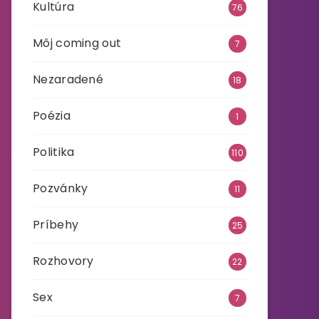
Kultúra
76
Môj coming out
7
Nezaradené
18
Poézia
1
Politika
110
Pozvánky
11
Príbehy
25
Rozhovory
22
Sex
7