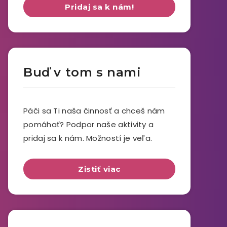
Pridaj sa k nám!
Buď v tom s nami
Páči sa Ti naša činnosť a chceš nám
pomáhať? Podpor naše aktivity a
pridaj sa k nám. Možností je veľa.
Zistiť viac