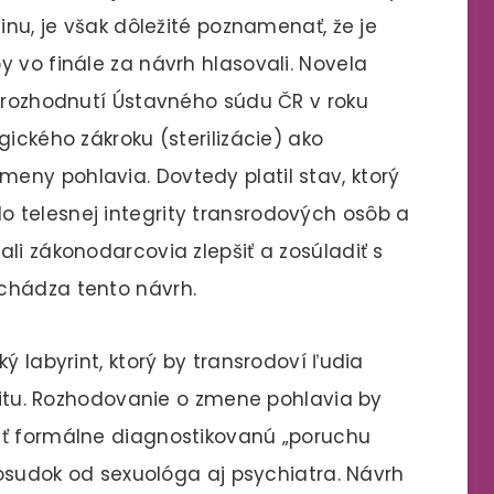
inu, je však dôležité poznamenať, že je
 vo finále za návrh hlasovali. Novela
o rozhodnutí Ústavného súdu ČR v roku
gického zákroku (sterilizácie) ako
ny pohlavia. Dovtedy platil stav, ktorý
 telesnej integrity transrodových osôb a
li zákonodarcovia zlepšiť a zosúladiť s
chádza tento návrh.
ý labyrint, ktorý by transrodoví ľudia
ntitu. Rozhodovanie o zmene pohlavia by
ať formálne diagnostikovanú „poruchu
 posudok od sexuológa aj psychiatra. Návrh