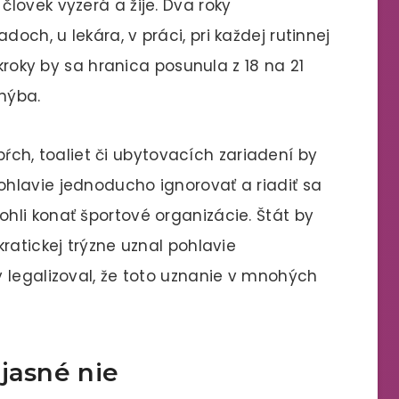
lovek vyzerá a žije. Dva roky
ch, u lekára, v práci, pri každej rutinnej
ákroky by sa hranica posunula z 18 na 21
chýba.
spŕch, toaliet či ubytovacích zariadení by
hlavie jednoducho ignorovať a riadiť sa
li konať športové organizácie. Štát by
ratickej trýzne uznal pohlavie
 legalizoval, že toto uznanie v mnohých
jasné nie