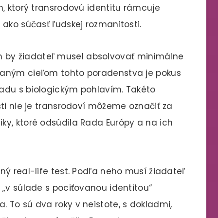
m, ktorý transrodovú identitu rámcuje
 ako súčasť ľudskej rozmanitosti.
by žiadateľ musel absolvovať minimálne
vaným cieľom tohto poradenstva je pokus
adu s biologickým pohlavím. Takéto
sti nie je transrodoví môžeme označiť za
ky, ktoré odsúdila Rada Európy a na ich
ý real-life test. Podľa neho musí žiadateľ
 „v súlade s pociťovanou identitou“
 To sú dva roky v neistote, s dokladmi,