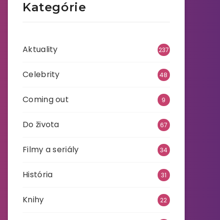
Kategórie
Aktuality
237
Celebrity
48
Coming out
9
Do života
67
Filmy a seriály
34
História
31
Knihy
22