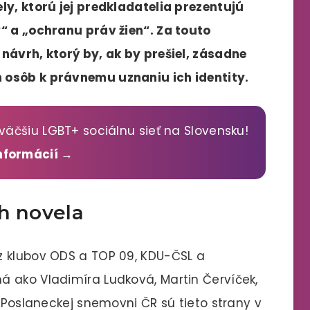
ly, ktorú jej predkladatelia prezentujú
“ a „ochranu práv žien“. Za touto
návrh, ktorý by, ak by prešiel, zásadne
 osôb k právnemu uznaniu ich identity.
väčšiu LGBT+ sociálnu sieť na Slovensku!
informácií →
h novela
z klubov ODS a TOP 09, KDU-ČSL a
 ako Vladimíra Ludková, Martin Červíček,
v Poslaneckej snemovni ČR sú tieto strany v