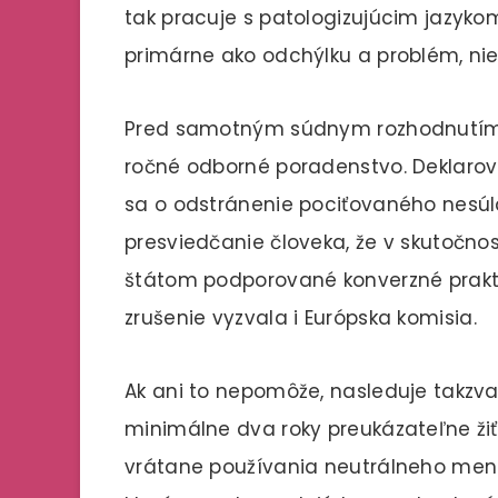
tak pracuje s patologizujúcim jazyko
primárne ako odchýlku a problém, nie
Pred samotným súdnym rozhodnutím 
ročné odborné poradenstvo. Deklaro
sa o odstránenie pociťovaného nesúl
presviedčanie človeka, že v skutočno
štátom podporované konverzné prakti
zrušenie vyzvala i Európska komisia.
Ak ani to nepomôže, nasleduje takzvan
minimálne dva roky preukázateľne žiť
vrátane používania neutrálneho mena.