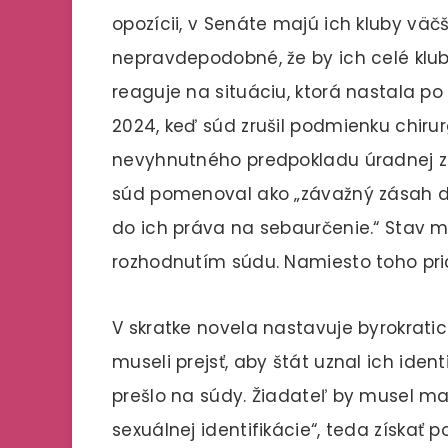
opozícii, v Senáte majú ich kluby väčš
nepravdepodobné, že by ich celé kluby
reaguje na situáciu, ktorá nastala p
2024, keď súd zrušil podmienku chirur
nevyhnutného predpokladu úradnej zme
súd pomenoval ako „závažný zásah do
do ich práva na sebaurčenie.“ Stav ma
rozhodnutím súdu. Namiesto toho pri
V skratke novela nastavuje byrokratick
museli prejsť, aby štát uznal ich ide
prešlo na súdy. Žiadateľ by musel m
sexuálnej identifikácie“, teda získať