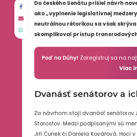
Do českého Senátu prišiel návrh nove
ako „vyplnenie legislatívnej medzery
neutrálnou rétorikou sa však skrýva 
skomplikoval prístup transrodových
Poď na Dúhy!
Zaregistruj sa na naj
Viac 
Dvanásť senátorov a ic
Za návrhom stojí dvanásť senátorov 
Starostov. Medzi podpísanými sú mená
Jiří Čunek či Daniela Kovářová. Hoci 