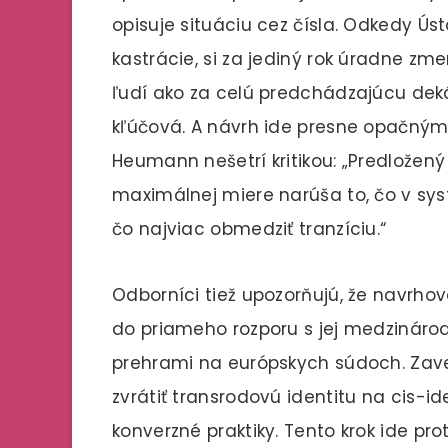
opisuje situáciu cez čísla. Odkedy 
kastrácie, si za jediný rok úradne zm
ľudí ako za celú predchádzajúcu deká
kľúčová. A návrh ide presne opačným
Heumann nešetrí kritikou: „Predložený
maximálnej miere narúša to, čo v sy
čo najviac obmedziť tranzíciu.“
Odborníci tiež upozorňujú, že navrho
do priameho rozporu s jej medzináro
prehrami na európskych súdoch. Zave
zvrátiť transrodovú identitu na cis-i
konverzné praktiky. Tento krok ide pro