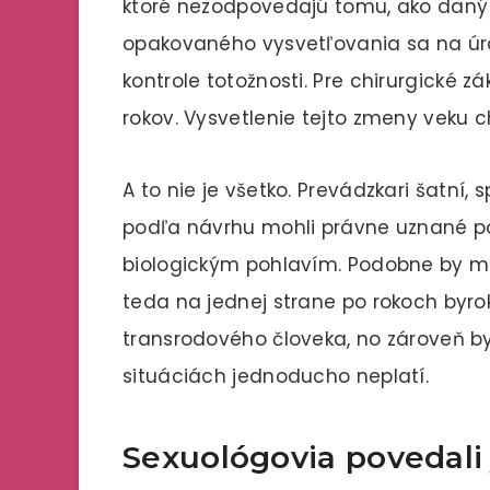
ktoré nezodpovedajú tomu, ako daný č
opakovaného vysvetľovania sa na úrado
kontrole totožnosti. Pre chirurgické z
rokov. Vysvetlenie tejto zmeny veku 
A to nie je všetko. Prevádzkari šatní, 
podľa návrhu mohli právne uznané po
biologickým pohlavím. Podobne by moh
teda na jednej strane po rokoch byrok
transrodového človeka, no zároveň by
situáciách jednoducho neplatí.
Sexuológovia povedali 