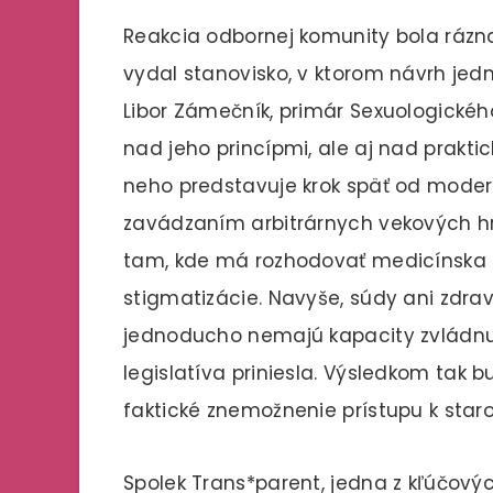
Reakcia odbornej komunity bola rázna
vydal stanovisko, v ktorom návrh je
Libor Zámečník, primár Sexuologickéh
nad jeho princípmi, ale aj nad prakt
neho predstavuje krok späť od moder
zavádzaním arbitrárnych vekových h
tam, kde má rozhodovať medicínska di
stigmatizácie. Navyše, súdy ani zdr
jednoducho nemajú kapacity zvládnuť
legislatíva priniesla. Výsledkom tak 
faktické znemožnenie prístupu k staros
Spolek Trans*parent, jedna z kľúčovýc