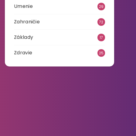
Umenie
29
Zahraničie
72
Základy
17
Zdravie
25