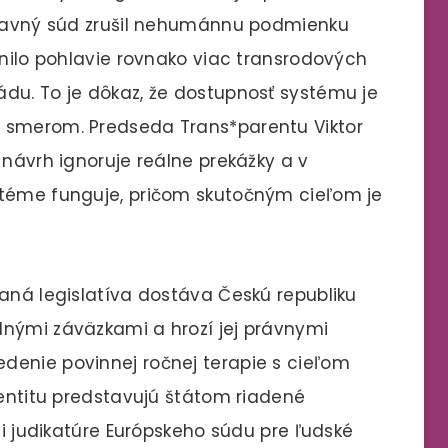
Ústavný súd zrušil nehumánnu podmienku
enilo pohlavie rovnako viac transrodových
du. To je dôkaz, že dostupnosť systému je
 smerom. Predseda Trans*parentu Viktor
 návrh ignoruje reálne prekážky a v
stéme funguje, pričom skutočným cieľom je
vaná legislatíva dostáva Českú republiku
dnými záväzkami a hrozí jej právnymi
denie povinnej ročnej terapie s cieľom
dentitu predstavujú štátom riadené
ti judikatúre Európskeho súdu pre ľudské