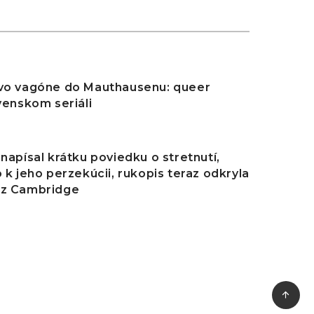
6
 vo vagóne do Mauthausenu: queer
ovenskom seriáli
6
 napísal krátku poviedku o stretnutí,
o k jeho perzekúcii, rukopis teraz odkryla
 z Cambridge