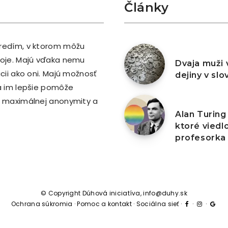
Články
tredím, v ktorom môžu
6. augusta 202
stoje. Majú vďaka nemu
Dvaja muži
ácii ako oni. Majú možnosť
dejiny v sl
rá im lepšie pomôže
ci maximálnej anonymity a
5. augusta 202
Alan Turing
ktoré viedl
profesorka
© Copyright Dúhová iniciatíva, info@duhy.sk
Ochrana súkromia
·
Pomoc a kontakt
·
Sociálna sieť
·
·
·