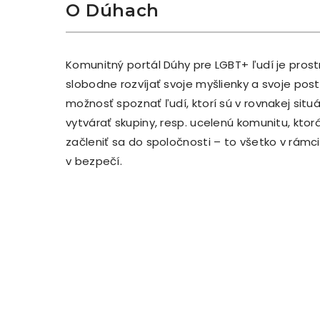
O Dúhach
Komunitný portál Dúhy pre LGBT+ ľudí je pros
slobodne rozvíjať svoje myšlienky a svoje po
možnosť spoznať ľudí, ktorí sú v rovnakej situ
vytvárať skupiny, resp. ucelenú komunitu, kto
začleniť sa do spoločnosti – to všetko v rám
v bezpečí.