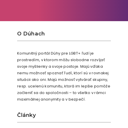
O Dúhach
Komunitný portál Dúhy pre LGBT+ ľudí je
prostredím, v ktorom môžu slobodne rozvíjať
svoje myšlienky a svoje postoje. Majú vďaka
nemu možnosť spoznať ľudí, ktorí sú v rovnakej
situácii ako oni. Majú možnosť vytvárať skupiny,
resp. ucelenú komunitu, ktorá im lepšie pomôže
začleniť sa do spoločnosti – to všetko v rámci
maximálnej anonymity a v bezpečí.
Články