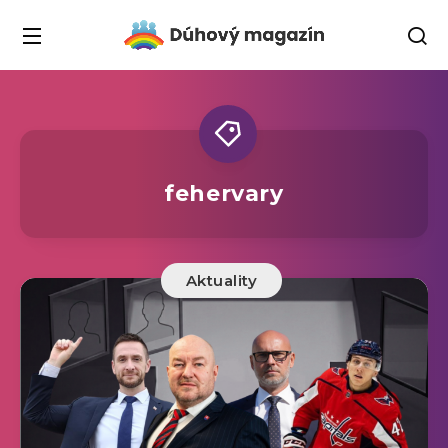
fehervary
Aktuality