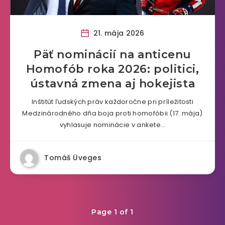
21. mája 2026
Päť nominácií na anticenu
Homofób roka 2026: politici,
ústavná zmena aj hokejista
Inštitút ľudských práv každoročne pri príležitosti
Medzinárodného dňa boja proti homofóbii (17. mája)
vyhlasuje nominácie v ankete…
Tomáš Üveges
Page 1 of 1