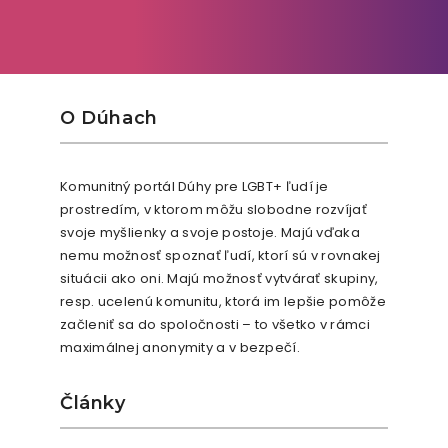
O Dúhach
Komunitný portál Dúhy pre LGBT+ ľudí je
prostredím, v ktorom môžu slobodne rozvíjať
svoje myšlienky a svoje postoje. Majú vďaka
nemu možnosť spoznať ľudí, ktorí sú v rovnakej
situácii ako oni. Majú možnosť vytvárať skupiny,
resp. ucelenú komunitu, ktorá im lepšie pomôže
začleniť sa do spoločnosti – to všetko v rámci
maximálnej anonymity a v bezpečí.
Články