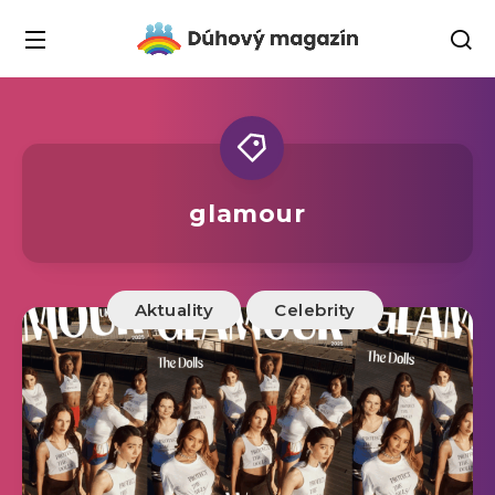
glamour
Aktuality
Celebrity