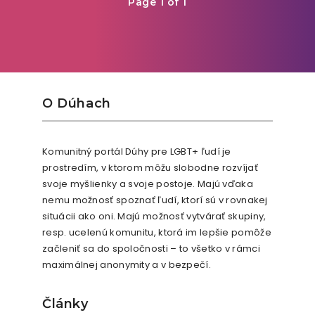
Page 1 of 1
O Dúhach
Komunitný portál Dúhy pre LGBT+ ľudí je
prostredím, v ktorom môžu slobodne rozvíjať
svoje myšlienky a svoje postoje. Majú vďaka
nemu možnosť spoznať ľudí, ktorí sú v rovnakej
situácii ako oni. Majú možnosť vytvárať skupiny,
resp. ucelenú komunitu, ktorá im lepšie pomôže
začleniť sa do spoločnosti – to všetko v rámci
maximálnej anonymity a v bezpečí.
Články