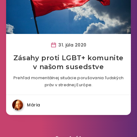
31. júla 2020
Zásahy proti LGBT+ komunite
v našom susedstve
Prehľad momentálnej situácie porušovania ľudských
práv v strednej Európe.
Mária