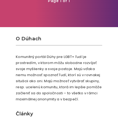
Page 1 of 1
O Dúhach
Komunitný portál Dúhy pre LGBT+ ľudí je
prostredím, v ktorom môžu slobodne rozvíjať
svoje myšlienky a svoje postoje. Majú vďaka
nemu možnosť spoznať ľudí, ktorí sú v rovnakej
situácii ako oni. Majú možnosť vytvárať skupiny,
resp. ucelenú komunitu, ktorá im lepšie pomôže
začleniť sa do spoločnosti – to všetko v rámci
maximálnej anonymity a v bezpečí.
Články