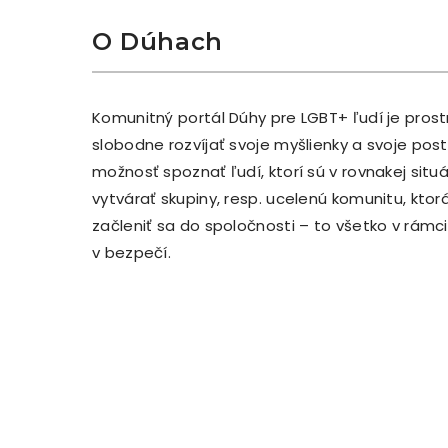
O Dúhach
Komunitný portál Dúhy pre LGBT+ ľudí je pros
slobodne rozvíjať svoje myšlienky a svoje po
možnosť spoznať ľudí, ktorí sú v rovnakej situ
vytvárať skupiny, resp. ucelenú komunitu, kto
začleniť sa do spoločnosti – to všetko v rám
v bezpečí.