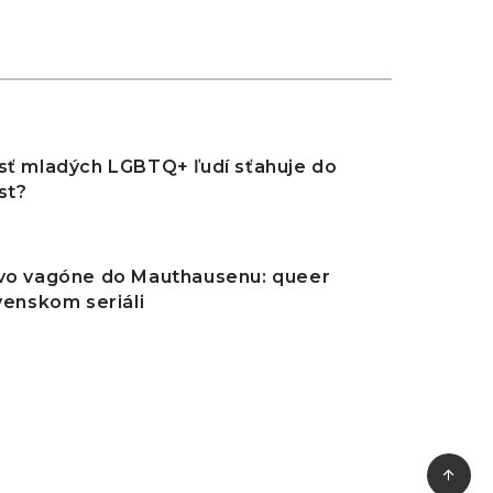
6
sť mladých LGBTQ+ ľudí sťahuje do
st?
6
 vo vagóne do Mauthausenu: queer
ovenskom seriáli