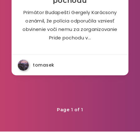
pochodu
Primátor Budapešti Gergely Karácsony
oznámil, že polícia odporučila vzniesť
obvinenie voči nemu za zorganizovanie
Pride pochodu v…
tomasek
Page 1 of 1