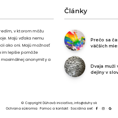
Články
tredím, v ktorom môžu
7. augusta 202
stoje. Majú vďaka nemu
Prečo sa ča
ácii ako oni. Majú možnosť
väčších mie
rá im lepšie pomôže
ci maximálnej anonymity a
6. augusta 202
Dvaja muži
dejiny v sl
© Copyright Dúhová iniciatíva, info@duhy.sk
Ochrana súkromia
·
Pomoc a kontakt
·
Sociálna sieť
·
·
·