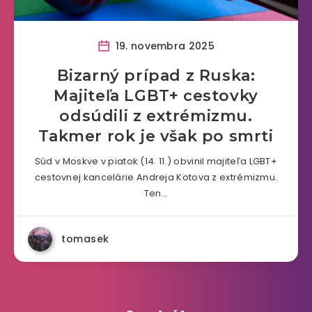
19. novembra 2025
Bizarný prípad z Ruska:
Majiteľa LGBT+ cestovky
odsúdili z extrémizmu.
Takmer rok je však po smrti
Súd v Moskve v piatok (14. 11.) obvinil majiteľa LGBT+
cestovnej kancelárie Andreja Kotova z extrémizmu.
Ten…
tomasek