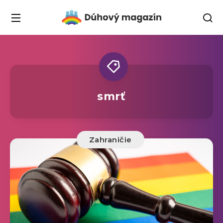
smrť
Zahraničie