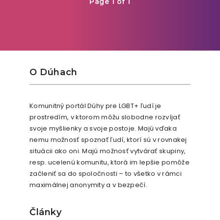
Page 1 of 1
O Dúhach
Komunitný portál Dúhy pre LGBT+ ľudí je
prostredím, v ktorom môžu slobodne rozvíjať
svoje myšlienky a svoje postoje. Majú vďaka
nemu možnosť spoznať ľudí, ktorí sú v rovnakej
situácii ako oni. Majú možnosť vytvárať skupiny,
resp. ucelenú komunitu, ktorá im lepšie pomôže
začleniť sa do spoločnosti – to všetko v rámci
maximálnej anonymity a v bezpečí.
Články