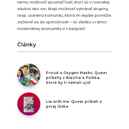
nemu možnosť spoznať ľudí, ktorí sú v rovnakej
situácii ako oni. Majú možnosť vytvárať skupiny,
resp. ucelenú komunitu, ktorá im lepšie pomôže
začleniť sa do spoločnosti – to všetko v rámci
maximálnej anonymity a v bezpečí.
Články
9. augusta 2026
Proud a Oxygen Masks: Queer
príbehy z Brazílie a Poľska,
ktoré by ti nemali ujsť
8. augusta 2026
Lie with me: Queer príbeh o
prvej láske