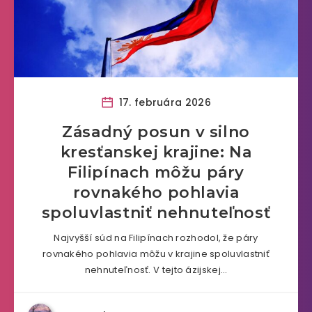
17. februára 2026
Zásadný posun v silno
kresťanskej krajine: Na
Filipínach môžu páry
rovnakého pohlavia
spoluvlastniť nehnuteľnosť
Najvyšší súd na Filipínach rozhodol, že páry
rovnakého pohlavia môžu v krajine spoluvlastniť
nehnuteľnosť. V tejto ázijskej…