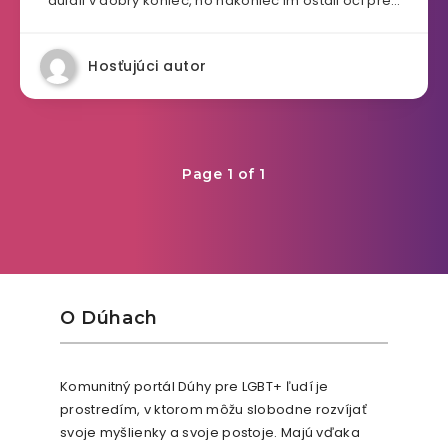
dúfali v dobrý koniec, no nakoniec im ostali oči pre…
Hosťujúci autor
Page 1 of 1
O Dúhach
Komunitný portál Dúhy pre LGBT+ ľudí je
prostredím, v ktorom môžu slobodne rozvíjať
svoje myšlienky a svoje postoje. Majú vďaka