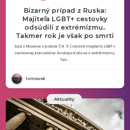
Bizarný prípad z Ruska:
Majiteľa LGBT+ cestovky
odsúdili z extrémizmu.
Takmer rok je však po smrti
Súd v Moskve v piatok (14. 11.) obvinil majiteľa LGBT+
cestovnej kancelárie Andreja Kotova z extrémizmu.
Ten…
tomasek
Aktuality