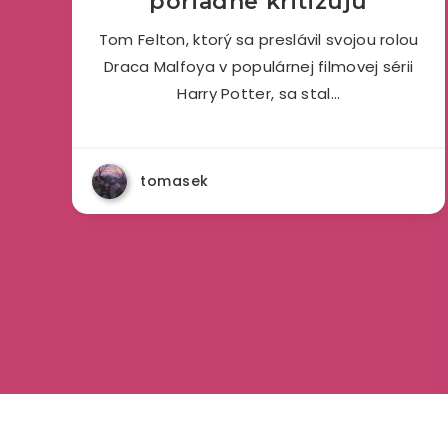
poriadne kritizujú
Tom Felton, ktorý sa preslávil svojou rolou
Draca Malfoya v populárnej filmovej sérii
Harry Potter, sa stal…
tomasek