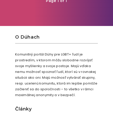
Page 1 of 1
O Dúhach
Komunitný portál Dúhy pre LGBT+ ľudí je
prostredím, v ktorom môžu slobodne rozvíjať
svoje myšlienky a svoje postoje. Majú vďaka
nemu možnosť spoznať ľudí, ktorí sú v rovnakej
situácii ako oni. Majú možnosť vytvárať skupiny,
resp. ucelenú komunitu, ktorá im lepšie pomôže
začleniť sa do spoločnosti – to všetko v rámci
maximálnej anonymity a v bezpečí.
Články