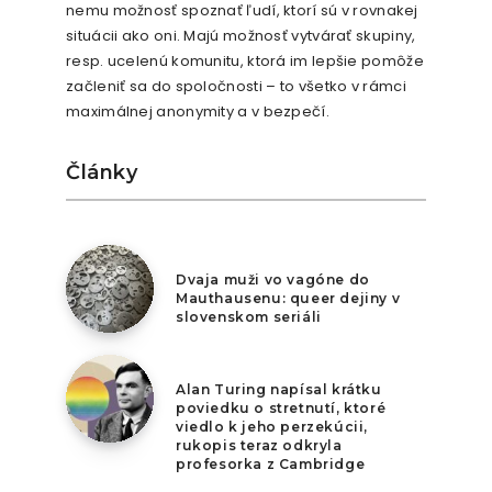
nemu možnosť spoznať ľudí, ktorí sú v rovnakej
situácii ako oni. Majú možnosť vytvárať skupiny,
resp. ucelenú komunitu, ktorá im lepšie pomôže
začleniť sa do spoločnosti – to všetko v rámci
maximálnej anonymity a v bezpečí.
Články
6. augusta 2026
Dvaja muži vo vagóne do
Mauthausenu: queer dejiny v
slovenskom seriáli
5. augusta 2026
Alan Turing napísal krátku
poviedku o stretnutí, ktoré
viedlo k jeho perzekúcii,
rukopis teraz odkryla
profesorka z Cambridge