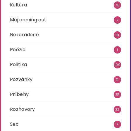
Kultúra
76
Môj coming out
7
Nezaradené
18
Poézia
1
Politika
109
Pozvánky
11
Príbehy
25
Rozhovory
22
Sex
7