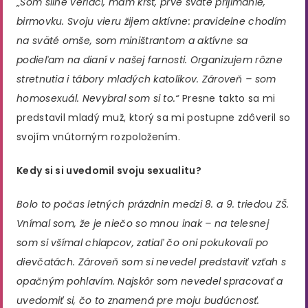
„
Som silne veriaci, mám krst, prvé sväté prijímanie,
birmovku. Svoju vieru žijem aktívne: pravidelne chodím
na sväté omše, som miništrantom a aktívne sa
podieľam na dianí v našej farnosti. Organizujem rôzne
stretnutia i tábory mladých katolíkov. Zároveň – som
homosexuál. Nevybral som si to.“
Presne takto sa mi
predstavil mladý muž, ktorý sa mi postupne zdôveril so
svojím vnútorným rozpoložením.
Kedy si si uvedomil svoju sexualitu?
Bolo to počas letných prázdnin medzi 8. a 9. triedou ZŠ.
Vnímal som, že je niečo so mnou inak – na telesnej
som si všímal chlapcov, zatiaľ čo oni pokukovali po
dievčatách. Zároveň som si nevedel predstaviť vzťah s
opačným pohlavím. Najskôr som nevedel spracovať a
uvedomiť si, čo to znamená pre moju budúcnosť.