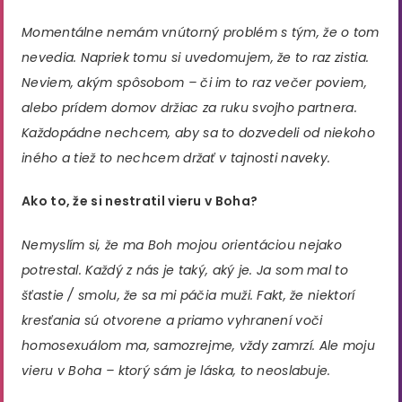
Momentálne nemám vnútorný problém s tým, že o tom
nevedia. Napriek tomu si uvedomujem, že to raz zistia.
Neviem, akým spôsobom – či im to raz večer poviem,
alebo prídem domov držiac za ruku svojho partnera.
Každopádne nechcem, aby sa to dozvedeli od niekoho
iného a tiež to nechcem držať v tajnosti naveky.
Ako to, že si nestratil vieru v Boha?
Nemyslím si, že ma Boh mojou orientáciou nejako
potrestal. Každý z nás je taký, aký je. Ja som mal to
šťastie / smolu, že sa mi páčia muži. Fakt, že niektorí
kresťania sú otvorene a priamo vyhranení voči
homosexuálom ma, samozrejme, vždy zamrzí. Ale moju
vieru v Boha – ktorý sám je láska, to neoslabuje.