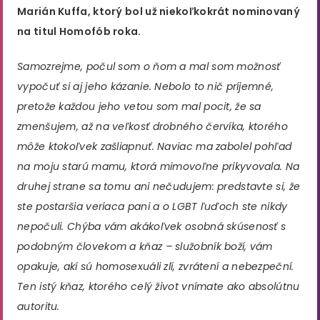
Marián Kuffa, ktorý bol už niekoľkokrát nominovaný
na titul Homofób roka.
Samozrejme, počul som o ňom a mal som možnosť
vypočuť si aj jeho kázanie. Nebolo to nič príjemné,
pretože každou jeho vetou som mal pocit, že sa
zmenšujem, až na veľkosť drobného červíka, ktorého
môže ktokoľvek zašliapnuť. Naviac ma zabolel pohľad
na moju starú mamu, ktorá mimovoľne prikyvovala. Na
druhej strane sa tomu ani nečudujem: predstavte si, že
ste postaršia veriaca pani a o LGBT ľuďoch ste nikdy
nepočuli. Chýba vám akákoľvek osobná skúsenosť s
podobným človekom a kňaz – služobník boží, vám
opakuje, akí sú homosexuáli zlí, zvrátení a nebezpeční.
Ten istý kňaz, ktorého celý život vnímate ako absolútnu
autoritu.