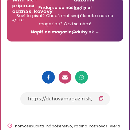
pripínací
Pridaj sa do nášho tímu!
11,90 €
odznak, kovový
Baví ťa písať? Chceš mať svoj článok u nás na
4,90 €
magazíne? Ozvi sa nám!
Napiš na magazin@duhy.sk →
homosexualita
,
náboženstvo
,
rodina
,
rozhovor
,
Viera