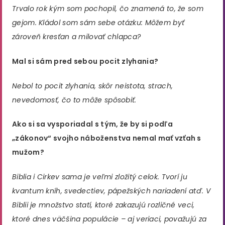
Trvalo rok kým som pochopil, čo znamená to, že som
gejom. Kládol som sám sebe otázku: Môžem byť
zároveň kresťan a milovať chlapca?
Mal si sám pred sebou pocit zlyhania?
Nebol to pocit zlyhania, skôr neistota, strach,
nevedomosť, čo to môže spôsobiť.
Ako si sa vysporiadal s tým, že by si podľa
„zákonov“ svojho náboženstva nemal mať vzťah s
mužom?
Biblia i Cirkev sama je veľmi zložitý celok. Tvorí ju
kvantum kníh, svedectiev, pápežských nariadení atď. V
Biblii je množstvo statí, ktoré zakazujú rozličné veci,
ktoré dnes väčšina populácie – aj veriaci, považujú za