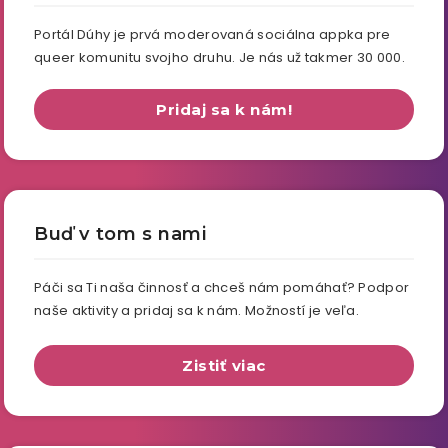
Portál Dúhy je prvá moderovaná sociálna appka pre
queer komunitu svojho druhu. Je nás už takmer 30 000.
Pridaj sa k nám!
Buď v tom s nami
Páči sa Ti naša činnosť a chceš nám pomáhať? Podpor
naše aktivity a pridaj sa k nám. Možností je veľa.
Zistiť viac