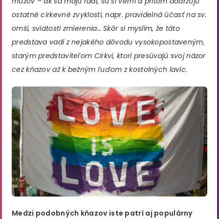
mužov – ak sa majú radi, sú si verní a pritom dodržujú
ostatné cirkevné zvyklosti, napr. pravidelná účasť na sv.
omši, sviatosti zmierenia… Skôr si myslím, že táto
predstava vadí z nejakého dôvodu vysokopostaveným,
starým predstaviteľom Cirkvi, ktorí presúvajú svoj názor
cez kňazov až k bežným ľuďom z kostolných lavíc.
Medzi podobných kňazov iste patrí aj populárny