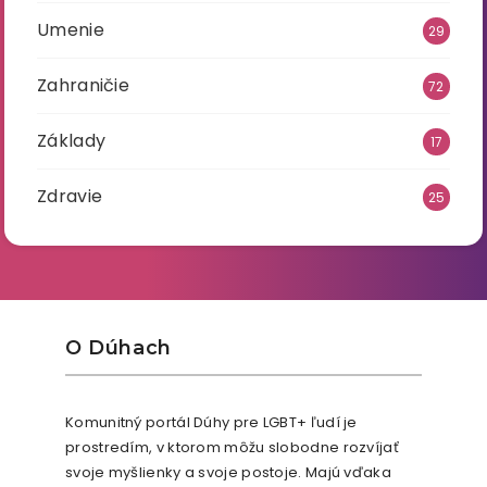
Umenie
29
Zahraničie
72
Základy
17
Zdravie
25
O Dúhach
Komunitný portál Dúhy pre LGBT+ ľudí je
prostredím, v ktorom môžu slobodne rozvíjať
svoje myšlienky a svoje postoje. Majú vďaka