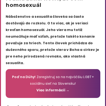
homosexuál
Náboženstvo a sexualita človeka sa často
dostávajú do rozkolu. O to viac, ak je veriaci
kresťan homosexuál. Jeho viera mu totiž
neumožňuje mať vzťah, pretože takéto konanie
považuje za hriech. Tento človek prichádza do
duševného sporu, pretože viera v Boha a cirkev je
pre neho prirodzená rovnako, ako vlastná
sexualita.
Poď na Dúhy!
Zaregistruj sa na najväčšiu LGBT+
sociálnu sieť na Slovensku!
Viac informácií →