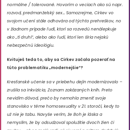
normálne / tolerované. Hovorím o veciach ako sú napr.
rozvod, predmanželský sex… Samozrejme, Cirkev vo
svojom učení stále odhovára od týchto prehreškov, no
v žiadnom prípade ľudí, ktorí sa rozvedú nenálepkuje
ako „tí druhí“, alebo ako ľudí, ktorí len šíria nejakú
nebezpečnú ideológiu.
Kvituješ teda to, aby sa Cirkev začala pozerať na
túto problematiku „modernejšie“?
Kresťanské učenie sa v priebehu dejín modernizovalo –
zrušila sa inkvizícia, Zoznam zakázaných kníh. Preto
nevidím dôvod, prečo by nemohla zmeniť svoje
stanovisko v téme homosexuality v 21. storočí, kedy to
už nie je tabu. Navyše verím, že Boh je láska a
nemyslím, že by odsudzoval spolužitie dvoch žien či