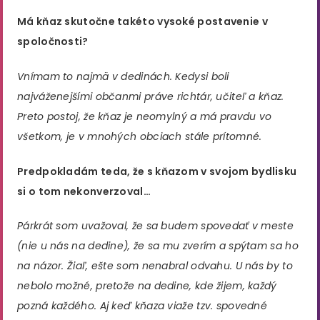
Má kňaz skutočne takéto vysoké postavenie v
spoločnosti?
Vnímam to najmä v dedinách. Kedysi boli
najváženejšími občanmi práve richtár, učiteľ a kňaz.
Preto postoj, že kňaz je neomylný a má pravdu vo
všetkom, je v mnohých obciach stále prítomné.
Predpokladám teda, že s kňazom v svojom bydlisku
si o tom nekonverzoval…
Párkrát som uvažoval, že sa budem spovedať v meste
(nie u nás na dedine), že sa mu zverím a spýtam sa ho
na názor. Žiaľ, ešte som nenabral odvahu. U nás by to
nebolo možné, pretože na dedine, kde žijem, každý
pozná každého. Aj keď kňaza viaže tzv. spovedné