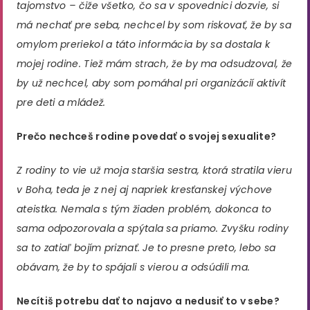
tajomstvo – čiže všetko, čo sa v spovednici dozvie, si
má nechať pre seba, nechcel by som riskovať, že by sa
omylom preriekol a táto informácia by sa dostala k
mojej rodine. Tiež mám strach, že by ma odsudzoval, že
by už nechcel, aby som pomáhal pri organizácií aktivít
pre deti a mládež.
Prečo nechceš rodine povedať o svojej sexualite?
Z rodiny to vie už moja staršia sestra, ktorá stratila vieru
v Boha, teda je z nej aj napriek kresťanskej výchove
ateistka. Nemala s tým žiaden problém, dokonca to
sama odpozorovala a spýtala sa priamo. Zvyšku rodiny
sa to zatiaľ bojím priznať. Je to presne preto, lebo sa
obávam, že by to spájali s vierou a odsúdili ma.
Necítiš potrebu dať to najavo a nedusiť to v sebe?