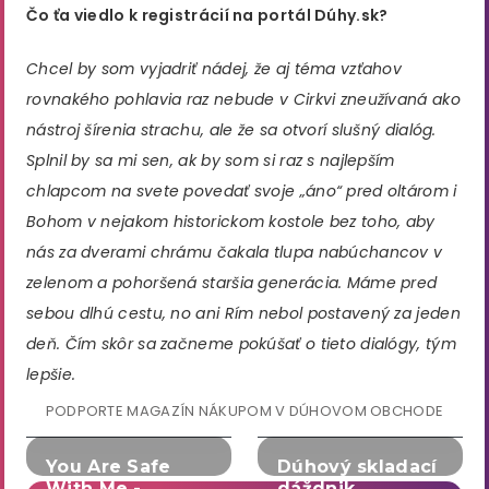
Čo ťa viedlo k registrácií na portál Dúhy.sk?
Chcel by som vyjadriť nádej, že aj téma vzťahov
rovnakého pohlavia raz nebude v Cirkvi zneužívaná ako
nástroj šírenia strachu, ale že sa otvorí slušný dialóg.
Splnil by sa mi sen, ak by som si raz s najlepším
chlapcom na svete povedať svoje „áno“ pred oltárom i
Bohom v nejakom historickom kostole bez toho, aby
nás za dverami chrámu čakala tlupa nabúchancov v
zelenom a pohoršená staršia generácia. Máme pred
sebou dlhú cestu, no ani Rím nebol postavený za jeden
deň. Čím skôr sa začneme pokúšať o tieto dialógy, tým
lepšie.
PODPORTE MAGAZÍN NÁKUPOM V DÚHOVOM OBCHODE
You Are Safe
Dúhový skladací
With Me -
dáždnik