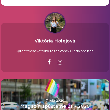
Viktória Holejová
Sprostredkovateľka rozhovorov O nás pre nás.
7. júla 2020
Magazín spúšťame 21.7.2020