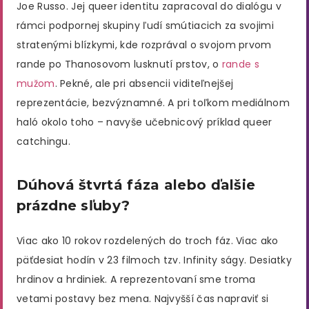
Joe Russo. Jej queer identitu zapracoval do dialógu v
rámci podpornej skupiny ľudí smútiacich za svojimi
stratenými blízkymi, kde rozprával o svojom prvom
rande po Thanosovom lusknutí prstov, o
rande s
mužom
. Pekné, ale pri absencii viditeľnejšej
reprezentácie, bezvýznamné. A pri toľkom mediálnom
haló okolo toho – navyše učebnicový príklad queer
catchingu.
Dúhová štvrtá fáza alebo ďalšie
prázdne sľuby?
Viac ako 10 rokov rozdelených do troch fáz. Viac ako
päťdesiat hodín v 23 filmoch tzv. Infinity ságy. Desiatky
hrdinov a hrdiniek. A reprezentovaní sme troma
vetami postavy bez mena. Najvyšší čas napraviť si