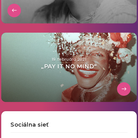
19. februára 2021
„PAY IT NO MIND“
Sociálna sieť