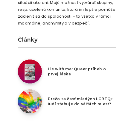
situácii ako oni. Majú možnosť vytvárať skupiny,
resp. ucelenú komunitu, ktorá im lepšie pomôže
začleniť sa do spoločnosti – to všetko v rámci
maximálnej anonymity a v bezpečí.
Články
8. augusta 2026
Lie with me: Queer príbeh o
prvej láske
7. augusta 2026
Prečo sa časť mladých LGBTQ+
ľudí sťahuje do väčších miest?