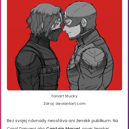
Fanart Stucky
Zdroj: deviantart.com
Bez svojej návnady neostáva ani ženské publikum. Na
Carol Danvers ako
Captain Marvel
, prvej ženskej