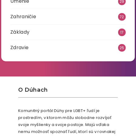
Umenie
29
Zahraničie
72
Základy
17
Zdravie
25
O Dúhach
Komunitný portál Dúhy pre LGBT+ ľudí je
prostredím, v ktorom môžu slobodne rozvíjať
svoje myšlienky a svoje postoje. Majú vďaka
nemu možnosť spoznať ľudí, ktorí sú v rovnakej