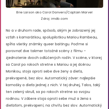
Brie Larson ako Carol Danvers/Captain Marvel
Zdroj: imdb.com
No a v druhom rade, spôsob, akým je zobrazený jej
vzťah s kamarátkou, spolupilotkou Mariou Rambeau,
spĺňa všetky známky queer baitingu. Poďme si
porovnať dve takmer totožné scény z filmu –
zjednotenie dvoch odlúčených rodín. V scéne, v ktorej
sa Carol po rokoch stretne s Mariou a jej dcérou
Monikou, stoja oproti sebe dve ženy a dieťa,
prekvapené, bez slov. Automatický záver: najlepšie
kamošky a dieťa jednej z nich. V tej druhej, Talos, taký
ten zelený skrull, sa po rokoch stretne so svojou
rodinou. V zábere stoja oproti sebe muž a žena s
dieťaťom, prekvapení, na chvíľu bez slov. Automatický