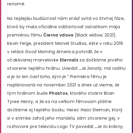
renomé.
Na teplejšiu budúcnosť nám snáď svitá vo štvrtej fáze,
ktorá by mala oficiálne odštartovať začiatkom mája
premiérou filmu
Čierna vdova
(Black widow; 2021).
Kevin Feige, prezident Marvel Studios, ešte v roku 2019
v relácii Good Morning America potvrdil, že v
očakávanej marvelovke
Eternals
sa dočkáme prvého
otvorene teplého hrdinu. Uviedol:
„Je ženatý, má rodinu
a je to len časť toho, kým je.“
Premiéra filmu je
naplánovaná na november 2021 a dnes už vieme, že
tým hrdinom bude
Phastos
, ktorého stvárni Brian
Tyree Henry, a že sa na veľkom filmovom plátne
dočkáme aj teplého bozku. Herec Haaz Sleiman, ktorý
si v snímke zahrá jeho manžela, sám otvorene gej, v
rozhovore pre televíziu Logo TV povedal:
„Je to krásny,