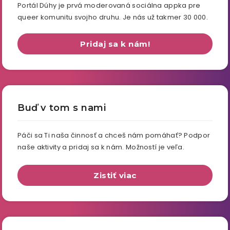
Portál Dúhy je prvá moderovaná sociálna appka pre
queer komunitu svojho druhu. Je nás už takmer 30 000.
Pridaj sa k nám!
Buď v tom s nami
Páči sa Ti naša činnosť a chceš nám pomáhať? Podpor
naše aktivity a pridaj sa k nám. Možností je veľa.
Zistiť viac