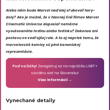
Alebo nám bude Marvel naďalej sľubovať hory-
doly? Ako je možné, že v hlavnej línii filmov Marvel
Cinematic Universe doposiaľ nemáme
vyoutovaného hrdinu alebo hrdinku? Dokonca ani
postavu vo vedľajšej role. A to aj napriek tomu, že
marvelovské komixy sú plné kanonickej
reprezentácie.
Poď na Dúhy!
Zaregistruj sa na najväčšiu LGBT+
sociálnu sieť na Slovensku!
Viac informácií →
Vynechané detaily