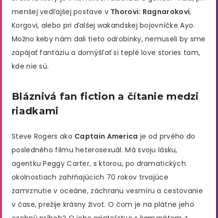
menšej vedľajšej postave v
Thorovi: Ragnarokovi
,
Korgovi, alebo pri ďalšej wakandskej bojovníčke Ayo.
Možno keby nám dali tieto odrobinky, nemuseli by sme
zapájať fantáziu a domýšľať si teplé love stories tam,
kde nie sú.
Bláznivá fan fiction a čítanie medzi
riadkami
Steve Rogers ako
Captain America
je od prvého do
posledného filmu heterosexuál. Má svoju lásku,
agentku Peggy Carter, s ktorou, po dramatických
okolnostiach zahŕňajúcich 70 rokov trvajúce
zamrznutie v oceáne, záchranu vesmíru a cestovanie
v čase, prežije krásny život. O čom je na plátne jeho
osobný príbeh? O jeho priateľstve s kamarátom z