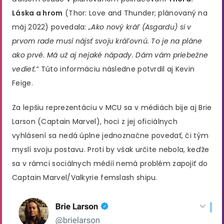
Láska a hrom
(Thor: Love and Thunder; plánovaný na
máj 2022) povedala:
„Ako nový kráľ (Asgardu) si v
prvom rade musí nájsť svoju kráľovnú. To je na pláne
ako prvé. Má už aj nejaké nápady. Dám vám priebežne
vedieť.“
Túto informáciu následne potvrdil aj Kevin
Feige.
Za lepšiu reprezentáciu v MCU sa v médiách bije aj Brie
Larson (Captain Marvel), hoci z jej oficiálnych
vyhlásení sa nedá úplne jednoznačne povedať, či tým
myslí svoju postavu. Proti by však určite nebola, keďže
sa v rámci sociálnych médií nemá problém zapojiť do
Captain Marvel/Valkyrie femslash shipu.