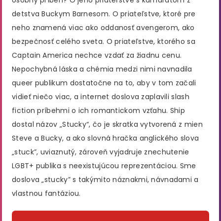
detstva Buckym Barnesom. O priateľstve, ktoré pre
neho znamená viac ako oddanosť avengerom, ako
bezpečnosť celého sveta. O priateľstve, ktorého sa
Captain America nechce vzdať za žiadnu cenu.
Nepochybná láska a chémia medzi nimi navnadila
queer publikum dostatočne na to, aby v tom začali
vidieť niečo viac, a internet doslova zaplavili slash
fiction príbehmi o ich romantickom vzťahu. Ship
dostal názov „Stucky“, čo je skratka vytvorená z mien
Steve a Bucky, a ako slovná hračka anglického slova
„stuck”, uviaznutý, zároveň vyjadruje znechutenie
LGBT+ publika s neexistujúcou reprezentáciou. Sme
doslova „stucky” s takýmito náznakmi, návnadami a
vlastnou fantáziou.