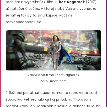
problém nevystrihnúť z filmu
Thor: Ragnarok
(2017)
už natočenú scénu, v ktorej z izby Valkyrie vychádza
žena? Aj tak by to žmurkajúcej väčšine
pravdepodobne ušlo.
Valkyrie vo filme Thor: Ragnarok
Zdroj: imdb.com
Príležitosť ponúknuť queer komunite reprezentáciu si
štúdio Marvel nechalo újsť aj pri Lokim, Thorovom
bratovi, ktorý je v komixoch bisexuál a gender-fluid, pri