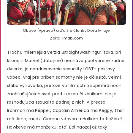
Okoye (vpravo) a ďalšie členky Dora Milaje
Zdroj: imdb.com
Trochu miernejšia verzia „straightwashingu”, taká, pri
ktorej si Marvel (dúfajme) necháva pootvorené zadné
dvierka, je neadresovanie sexuality LGBT+ postavy
vôbec. Vraj pre príbeh samotný nie je dôležitá. Veľmi
slabá výhovorka, pretože vo filmoch o superhrdinoch
zachraňujúcich svet pred skazou či zánikom, nie je
rozhodujúca sexualita žiadnej z nich. A predsa,
Ironman má Pepper, Captain America má Peggy, Thor
má Jane, medzi Čiernou vdovou a Hulkom to tiež iskrí,
Hawkeye má manželku, atď. Bol naozaj až taký