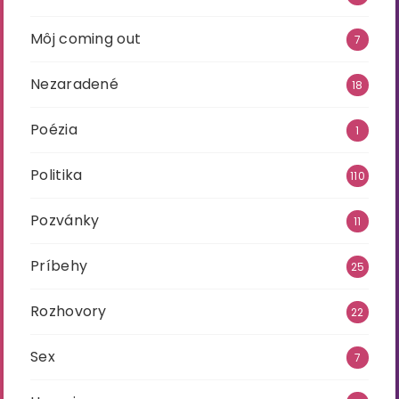
Môj coming out
7
Nezaradené
18
Poézia
1
Politika
110
Pozvánky
11
Príbehy
25
Rozhovory
22
Sex
7