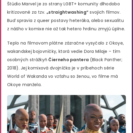
Štúdio Marvel je zo strany LGBT+ komunity dlhodobo
kritizované za tzv.
„straightwashing”
svojich filmov.
Buď spravia z queer postavy heteráka, alebo sexualitu
z nášho v komixe nie až tak hetero hrdinu zmyjú úplne.
Teplo na filmovom plátne zázračne vysyčalo z Okoye,
wakandskej bojovníčky, ktorá vedie Dora Milaje – tím
osobných strážkyň
Čierneho pantera
(Black Panther;
2018). Jej komixová dvojníčka je v príbehoch série
World of Wakanda vo vzťahu so ženou, vo filme má
Okoye manžela.