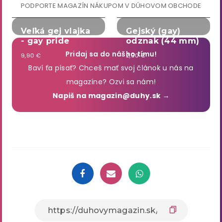
PODPORTE MAGAZÍN NÁKUPOM V DÚHOVOM OBCHODE
Veľká gej vlajka
Gejský (gay)
- gay pride
odznak (44 mm)
Pridaj sa do nášho tímu!
9,90 €
2,90 €
Baví ťa písať? Chceš mať svoj článok u nás na
magazíne? Ozvi sa nám!
Napiš na magazin@duhy.sk →