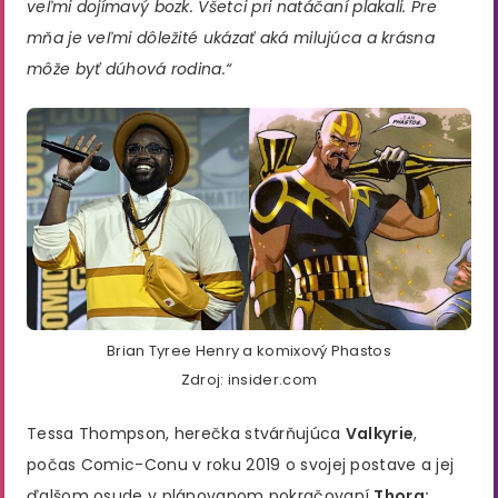
veľmi dojímavý bozk. Všetci pri natáčaní plakali. Pre
mňa je veľmi dôležité ukázať aká milujúca a krásna
môže byť dúhová rodina.“
Brian Tyree Henry a komixový Phastos
Zdroj: insider.com
Tessa Thompson, herečka stvárňujúca
Valkyrie
,
počas Comic-Conu v roku 2019 o svojej postave a jej
ďalšom osude v plánovanom pokračovaní
Thora: