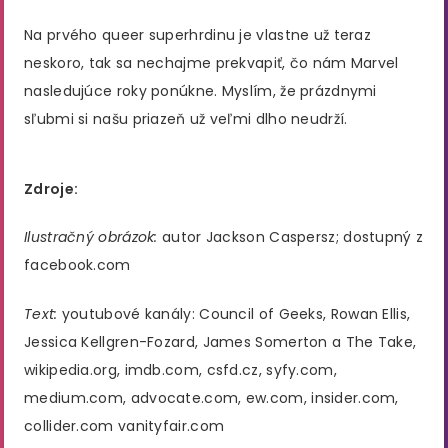
Na prvého queer superhrdinu je vlastne už teraz
neskoro, tak sa nechajme prekvapiť, čo nám Marvel
nasledujúce roky ponúkne. Myslím, že prázdnymi
sľubmi si našu priazeň už veľmi dlho neudrží.
Zdroje:
Ilustračný obrázok:
autor Jackson Caspersz; dostupný z
facebook.com
Text:
youtubové kanály: Council of Geeks, Rowan Ellis,
Jessica Kellgren-Fozard, James Somerton a The Take,
wikipedia.org, imdb.com, csfd.cz, syfy.com,
medium.com, advocate.com, ew.com, insider.com,
collider.com vanityfair.com