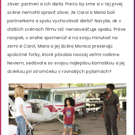
záver: partneri a ich dieťa. Prečo by sme si v tej prvej
scéne nemohli spraviť záver, že Carol a Maria boli
partnerkami a spolu vychovávali dieťa? Navyše, ak v
ďalších scénach filmu nič nenasvedčuje opaku. Práve
naopak, v snahe spomenúť si na svoju minulosť na
zemi si Carol, Maria a jej dcéra Monica prezerajú
spoločné fotky, ktoré pôsobia naozaj veľmi rodinne.
Neviem, sedávate so svojou najlepšou kamoškou a jej
dcérkou pri stromčeku v rovnakých pyžamách?