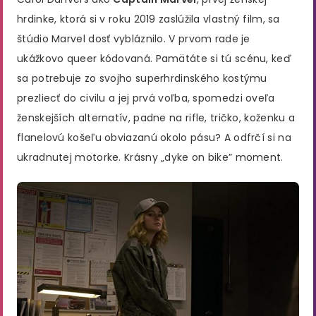
hrdinke, ktorá si v roku 2019 zaslúžila vlastný film, sa
štúdio Marvel dosť vybláznilo. V prvom rade je
ukážkovo queer kódovaná. Pamätáte si tú scénu, keď
sa potrebuje zo svojho superhrdinského kostýmu
prezliecť do civilu a jej prvá voľba, spomedzi oveľa
ženskejších alternatív, padne na rifle, tričko, koženku a
flanelovú košeľu obviazanú okolo pásu? A odfrčí si na
ukradnutej motorke. Krásny „dyke on bike” moment.