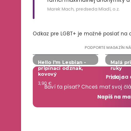
Marek Mach, predseda Mladí, o.z.
Odkaz pre LGBT+ je možné poslať na
PODPORTE MAGAZÍN N
Hello I'm Lesbian -
Malá pr
pripínací odznak,
ruky
kovový
Pridaj sa
2,90 €
3,90 €
Baví ťa písať? Chceš mať svoj č
Napiš na m