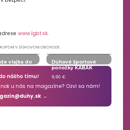
 adrese
www.lgbt.sk
.
ÁKUPOM V DÚHOVOM OBCHODE
ide vlajka do
Dúhové športové
ponožky KABAK
 do nášho tímu!
9,90 €
lánok u nás na magazíne? Ozvi sa nám!
agazin@duhy.sk →