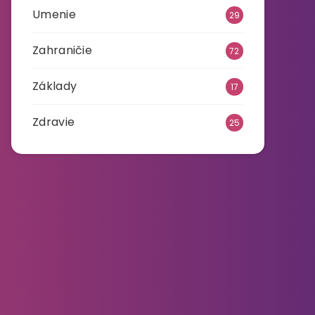
Umenie
29
Zahraničie
72
Základy
17
Zdravie
25