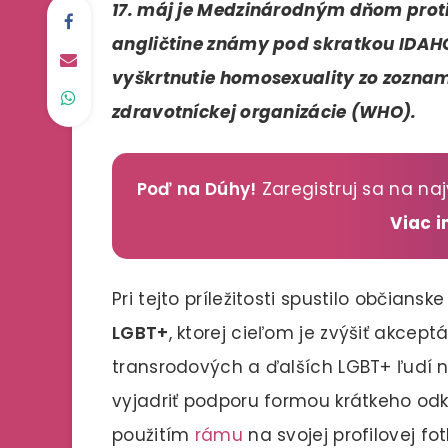
17. máj je Medzinárodným dňom proti 
angličtine známy pod skratkou IDAHO
vyškrtnutie homosexuality zo zozna
zdravotníckej organizácie (WHO).
Poď na Dúhy!
Zaregistruj sa na naj
Viac 
Pri tejto príležitosti spustilo občians
LGBT+
, ktorej cieľom je zvýšiť akceptá
transrodových a ďalších LGBT+ ľudí n
vyjadriť podporu formou krátkeho odk
použitím
rámu
na svojej profilovej fot