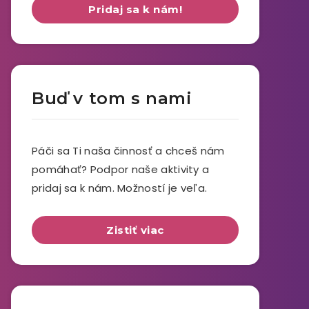
Pridaj sa k nám!
Buď v tom s nami
Páči sa Ti naša činnosť a chceš nám
pomáhať? Podpor naše aktivity a
pridaj sa k nám. Možností je veľa.
Zistiť viac