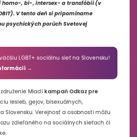
homo-, bi-, intersex- a transfóbii (v
BIT). V tento deň si pripomíname
mu psychických porúch Svetovej
väčšiu LGBT+ sociálnu sieť na Slovensku!
informácií →
ke združenie Mladí
kampaň Odkaz pre
ciu lesieb, gejov, bisexuálnych,
a Slovensku. Verejnosť a osobnosti môžu
azu zdieľaného na sociálnych sieťach či
ke.