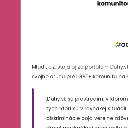
Mladí, o.z. stoja aj za portálom Dúhy.
svojho druhu pre LGBT+ komunitu na 
,Dúhy.sk sú prostredím, v ktor
tých, ktorí sú v rovnakej situácii
diskriminácie boja verejne zdôve
rámci maximálnej anonymity a 