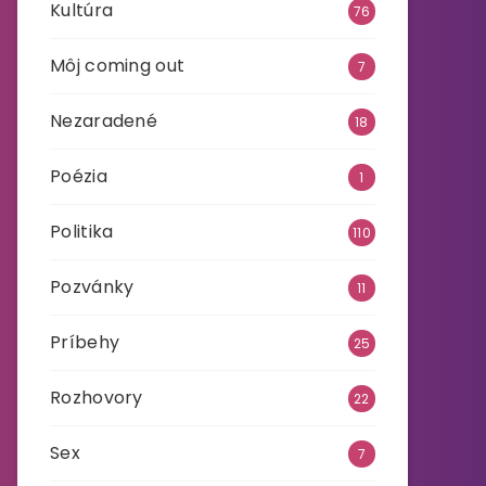
Kultúra
76
Môj coming out
7
Nezaradené
18
Poézia
1
Politika
110
Pozvánky
11
Príbehy
25
Rozhovory
22
Sex
7