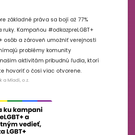
re základné práva sa bojí až 77%
 za ruky. Kampaňou #odkazpreLGBT+
 osôb a zároveň umožniť verejnosti
 vnímajú problémy komunity
našim aktivitám pribudnú ľudia, ktorí
te hovoriť o čosi viac otvorene.
 a Mladí, o.z.