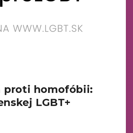
proti homofóbii:
venskej LGBT+