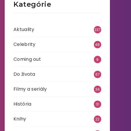
Kategórie
Aktuality
237
Celebrity
48
Coming out
9
Do života
67
Filmy a seriály
34
História
31
Knihy
22