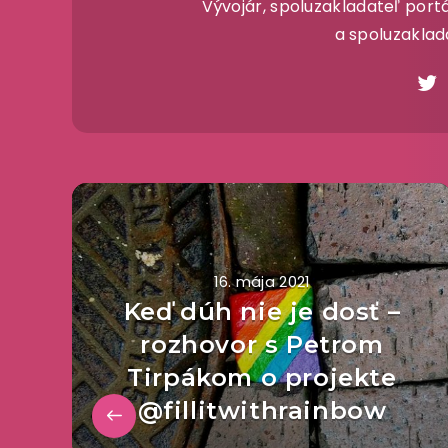
Vývojár, spoluzakladateľ portá
a spoluzaklad
16. mája 2021
Keď dúh nie je dosť –
rozhovor s Petrom
Tirpákom o projekte
@fillitwithrainbow