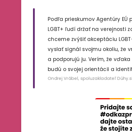
Podľa prieskumov Agentúry EÚ p
LGBT+ ľudí držať na verejnosti
chceme zvýšiť akceptáciu LGBT+
vyslať signál svojmu okoliu, že
a podporujú ju. Verím, že vďaka 
budú o svojej orientácii a identi
Ondrej Vrábel, spoluzakladateľ Dúhy.sk