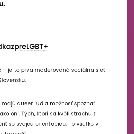
sk – je to prvá moderovaná sociálna sieť
Slovensku.
om majú queer ľudia možnosť spoznať
 ako oni. Tých, ktorí sa kvôli strachu z
riť so svojou orientáciou. To všetko v
v bezpečí.