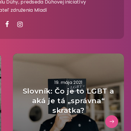
lu Dúhy, predseda Dúhovej iniciatívy
ateľ združenia Mladí
19. mája 2021
Slovník: Čo je to LGBT a
aká je tá „správna“
skratka?