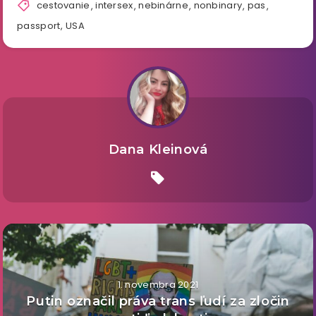
cestovanie
,
intersex
,
nebinárne
,
nonbinary
,
pas
,
passport
,
USA
Dana Kleinová
1. novembra 2021
Putin označil práva trans ľudí za zločin