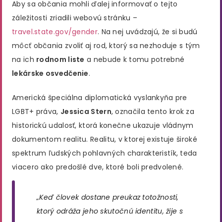
Aby sa občania mohli ďalej informovať o tejto
záležitosti zriadili webovú stránku –
travel.state.gov/gender
. Na nej uvádzajú, že si budú
môcť občania zvoliť aj rod, ktorý sa nezhoduje s tým
na ich
rodnom liste
a nebude k tomu potrebné
lekárske osvedčenie
.
Americká špeciálna diplomatická vyslankyňa pre
LGBT+ práva,
Jessica Stern
, označila tento krok za
historickú udalosť, ktorá konečne ukazuje vládnym
dokumentom realitu. Realitu, v ktorej existuje široké
spektrum ľudských pohlavných charakteristík, teda
viacero ako predošlé dve, ktoré boli predvolené.
„Keď človek dostane preukaz totožnosti,
ktorý odráža jeho skutočnú identitu, žije s