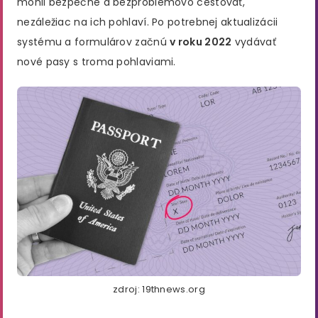
mohli bezpečne a bezproblémovo cestovať,
nezáležiac na ich pohlaví. Po potrebnej aktualizácii
systému a formulárov začnú
v roku 2022
vydávať
nové pasy s troma pohlaviami.
zdroj: 19thnews.org