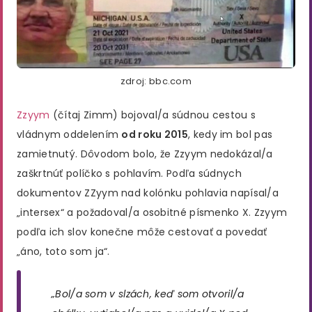
zdroj: bbc.com
Zzyym
(čítaj Zimm) bojoval/a súdnou cestou s
vládnym oddelením
od roku 2015
, kedy im bol pas
zamietnutý. Dôvodom bolo, že Zzyym nedokázal/a
zaškrtnúť políčko s pohlavím. Podľa súdnych
dokumentov ZZyym nad kolónku pohlavia napísal/a
„intersex“ a požadoval/a osobitné písmenko X. Zzyym
podľa ich slov konečne môže cestovať a povedať
„áno, toto som ja“.
„Bol/a som v slzách, keď som otvoril/a