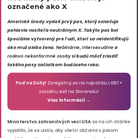
označené ako X
Americké úrady vydali prvý pas, ktorý označuje
pohlavie nositeľa neutrálnym X. Takýto pas bol
špeciálne vytvorený pre ľudí, ktorí sa neidentifikujú
ako muž alebo žena.
Nebinárne
,
intersexuálne
a
rodovo nekonformné osoby
si budú môcť zriadiť
takého pasy začiatkom budúceho roka.
Poď na Dúhy!
Zaregistruj sa na najväčšiu LGBT+
sociálnu sieť na Slovensku!
Viac informácií →
Ministerstvo zahraničných vecí USA
sa na ich stránke
vyjadrilo, že sa uistia, aby všetci občania s pasom