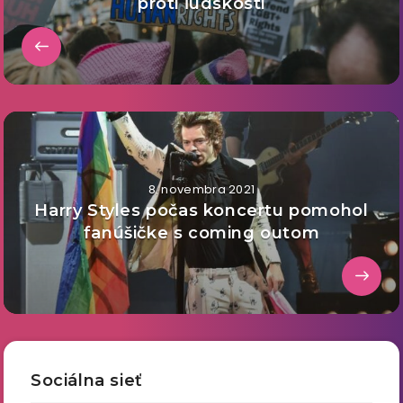
proti ľudskosti
8. novembra 2021
Harry Styles počas koncertu pomohol
fanúšičke s coming outom
Sociálna sieť