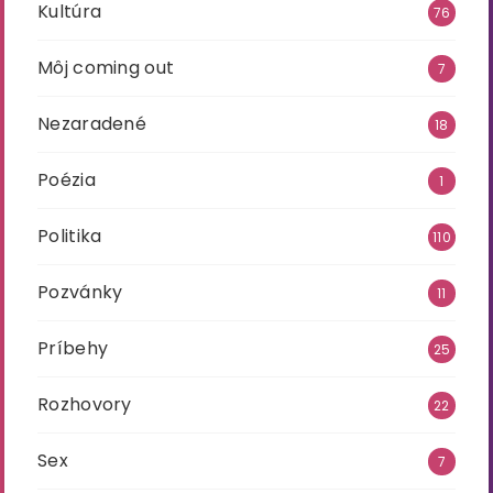
Kultúra
76
Môj coming out
7
Nezaradené
18
Poézia
1
Politika
110
Pozvánky
11
Príbehy
25
Rozhovory
22
Sex
7