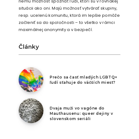
nemu možnosť spoznať ľudí, ktorí sú v rovnakej
situácii ako oni. Majú možnosť vytvárať skupiny,
resp. ucelenú komunitu, ktorá im lepšie pomôže
začleniť sa do spoločnosti – to všetko v rámci
maximálnej anonymity a v bezpečí.
Články
7. augusta 2026
Prečo sa časť mladých LGBTQ+
ľudí sťahuje do väčších miest?
6. augusta 2026
Dvaja muži vo vagóne do
Mauthausenu: queer dejiny v
slovenskom seriáli