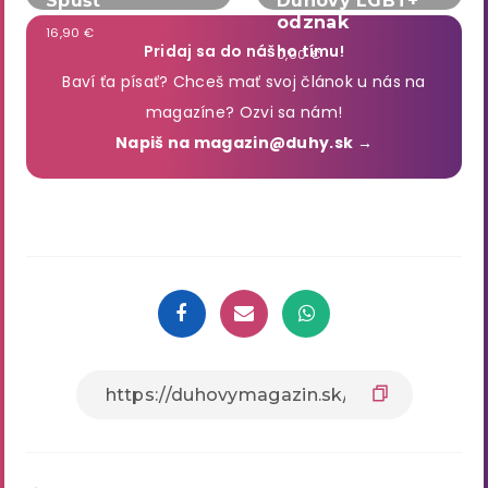
Spúšť
Dúhový LGBT+
odznak
16,90 €
Pridaj sa do nášho tímu!
0,00 €
Baví ťa písať? Chceš mať svoj článok u nás na
magazíne? Ozvi sa nám!
Napiš na magazin@duhy.sk →