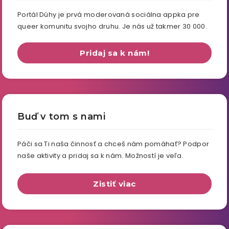
Portál Dúhy je prvá moderovaná sociálna appka pre
queer komunitu svojho druhu. Je nás už takmer 30 000.
Pridaj sa k nám!
Buď v tom s nami
Páči sa Ti naša činnosť a chceš nám pomáhať? Podpor
naše aktivity a pridaj sa k nám. Možností je veľa.
Zistiť viac