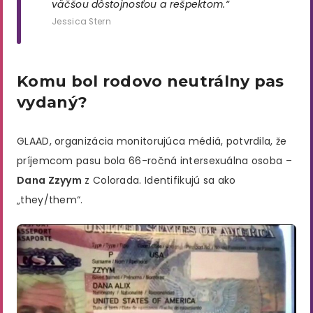
väčšou dôstojnosťou a rešpektom.“
Jessica Stern
Komu bol rodovo neutrálny pas
vydaný?
GLAAD, organizácia monitorujúca médiá, potvrdila, že
príjemcom pasu bola 66-ročná intersexuálna osoba –
Dana Zzyym
z Colorada. Identifikujú sa ako
„they/them“.