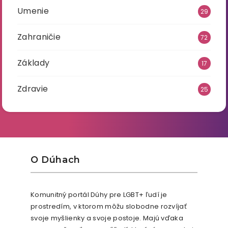
Umenie
29
Zahraničie
72
Základy
17
Zdravie
25
O Dúhach
Komunitný portál Dúhy pre LGBT+ ľudí je
prostredím, v ktorom môžu slobodne rozvíjať
svoje myšlienky a svoje postoje. Majú vďaka