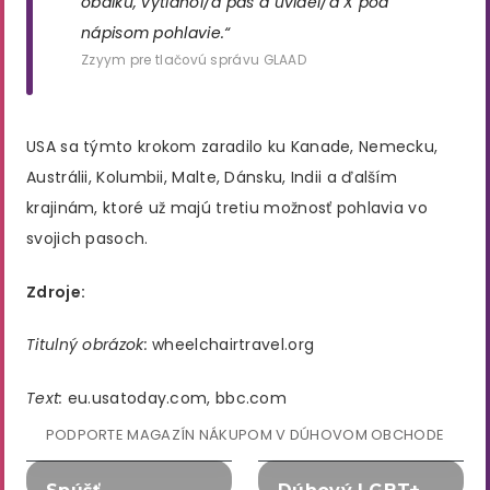
obálku, vytiahol/a pas a uvidel/a X pod
nápisom pohlavie.“
Zzyym pre tlačovú správu GLAAD
USA sa týmto krokom zaradilo ku Kanade, Nemecku,
Austrálii, Kolumbii, Malte, Dánsku, Indii a ďalším
krajinám, ktoré už majú tretiu možnosť pohlavia vo
svojich pasoch.
Zdroje:
Titulný obrázok:
wheelchairtravel.org
Text:
eu.usatoday.com, bbc.com
PODPORTE MAGAZÍN NÁKUPOM V DÚHOVOM OBCHODE