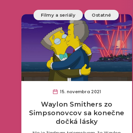
Filmy a seriály
Ostatné
15. novembra 2021
Waylon Smithers zo
Simpsonovcov sa konečne
dočká lásky
Nie je žiadnym tajomstvom, že Waylon