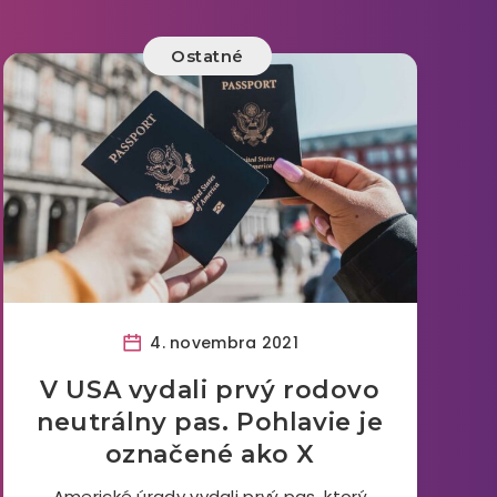
Ostatné
4. novembra 2021
V USA vydali prvý rodovo
neutrálny pas. Pohlavie je
označené ako X
Americké úrady vydali prvý pas, ktorý