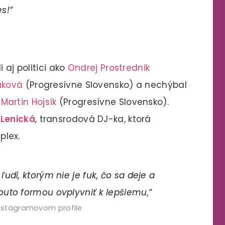
s!“
 aj politici ako
Ondrej Prostrednik
áková
(Progresívne Slovensko) a nechýbal
u
Martin Hojsík
(Progresívne Slovensko).
 Lenická
, transrodová DJ-ka, ktorá
lex.
udí, ktorým nie je fuk, čo sa deje a
uto formou ovplyvniť k lepšiemu,“
instagramovom profile