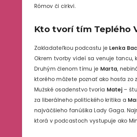
Rómov či cirkvi.
Kto tvorí tím Teplého 
Zakladateľkou podcastu je
Lenka Bac
Okrem tvorby videí sa venuje tancu, k
Druhým členom tímu je
Marta
, nebin
ktorého môžete poznať ako hosťa z
Mužské osadenstvo tvoria
Matej
– št
za liberálneho politického kritika a
Ma
najväčšieho fanúšika Lady Gaga. Naj
ktorá v podcastoch vystupuje ako Mi