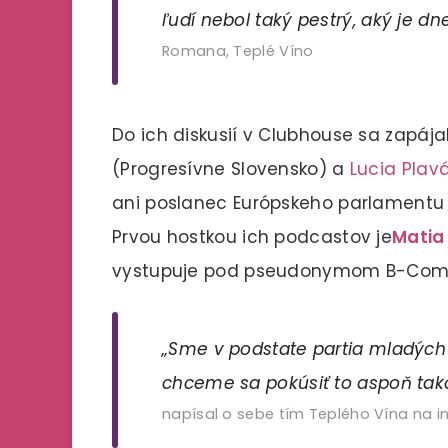
ľudí nebol taký pestrý, aký je dne
Romana, Teplé Víno
Do ich diskusií v Clubhouse sa zapájali
(Progresívne Slovensko) a
Lucia Plav
ani poslanec Európskeho parlament
Prvou hostkou ich podcastov je
Matia
vystupuje pod pseudonymom B-Comp
„Sme v podstate partia mladých ľ
chceme sa pokúsiť to aspoň tako
napísal o sebe tím Teplého Vína na 