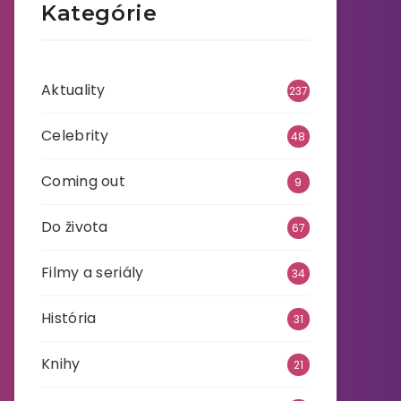
Kategórie
Aktuality
237
Celebrity
48
Coming out
9
Do života
67
Filmy a seriály
34
História
31
Knihy
21