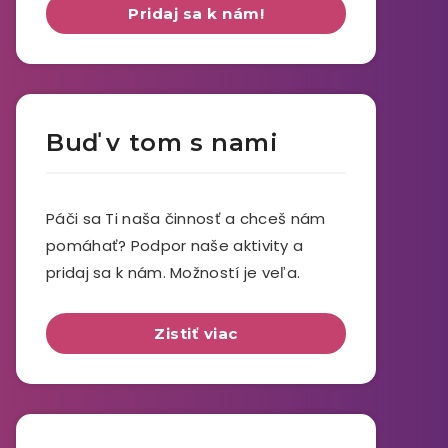
Pridaj sa k nám!
Buď v tom s nami
Páči sa Ti naša činnosť a chceš nám
pomáhať? Podpor naše aktivity a
pridaj sa k nám. Možností je veľa.
Zistiť viac