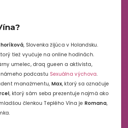
Vína?
horíková
, Slovenka žijúca v Holandsku.
torý tiež vyučuje na online hodinách.
árny umelec, draq gueen a aktivista,
o známeho podcastu
Sexuálna výchova
.
udent manažmentu,
Max
, ktorý sa označuje
rcel
, ktorý sám seba prezentuje najmä ako
mladšou členkou Teplého Vína je
Romana
,
mka.