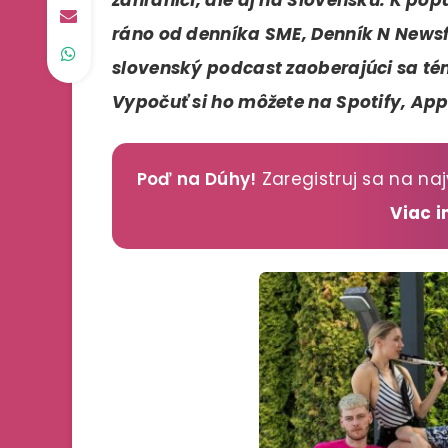
ráno od denníka SME, Denník N Newsfi
slovenský podcast zaoberajúci sa t
Vypočuť si ho môžete na Spotify, App
Poď na Dúhy!
Zaregistruj sa na naj
Viac 