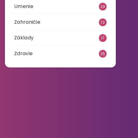
Umenie
29
Zahraničie
72
Základy
17
Zdravie
25