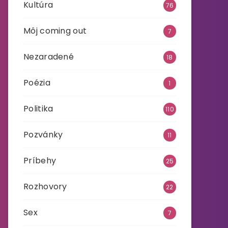
Kultúra
76
Môj coming out
7
Nezaradené
18
Poézia
1
Politika
110
Pozvánky
11
Príbehy
25
Rozhovory
22
Sex
7