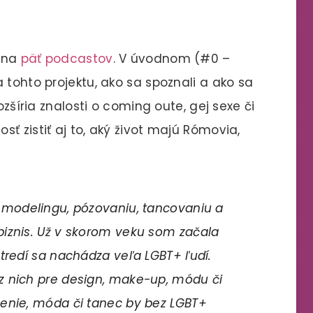
Vína
päť podcastov
. V úvodnom (#0 –
 tohto projektu, ako sa spoznali a ako sa
ozšíria znalosti o coming oute, gej sexe či
ť zistiť aj to, aký život majú Rómovia,
 modelingu, pózovaniu, tancovaniu a
iznis. Už v skorom veku som začala
tredí sa nachádza veľa LGBT+ ľudí.
z nich pre design, make-up, módu či
menie, móda či tanec by bez LGBT+