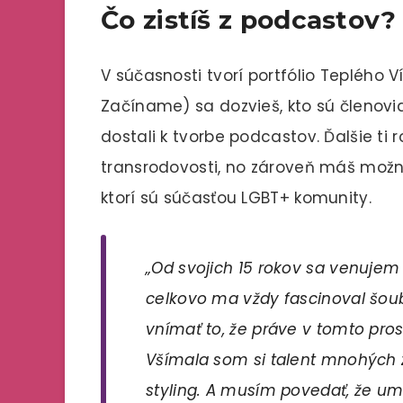
Čo zistíš z podcastov?
V súčasnosti tvorí portfólio Teplého 
Začíname) sa dozvieš, kto sú členovia
dostali k tvorbe podcastov. Ďalšie ti r
transrodovosti, no zároveň máš možnos
ktorí sú súčasťou LGBT+ komunity.
„Od svojich 15 rokov sa venujem
celkovo ma vždy fascinoval šoub
vnímať to, že práve v tomto pros
Všímala som si talent mnohých 
styling. A musím povedať, že u