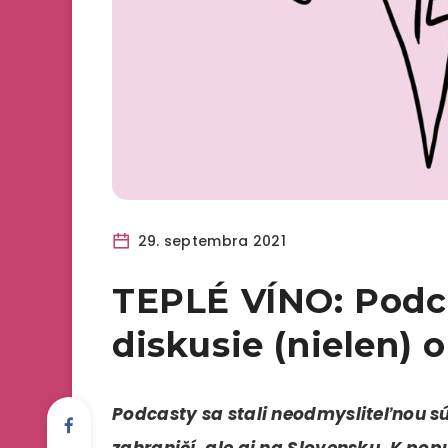
29. septembra 2021
TEPLÉ VÍNO: Podca
diskusie (nielen)
Podcasty sa stali neodmysliteľnou s
zahraničí, ale aj na Slovensku. K p