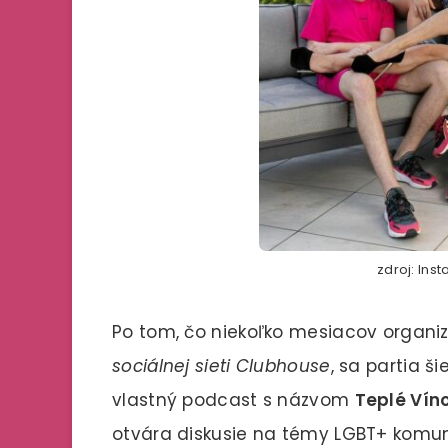
zdroj: Ins
Po tom, čo niekoľko mesiacov organiz
sociálnej sieti Clubhouse
, sa partia š
vlastný podcast s názvom
Teplé Vín
otvára diskusie na témy LGBT+ komun