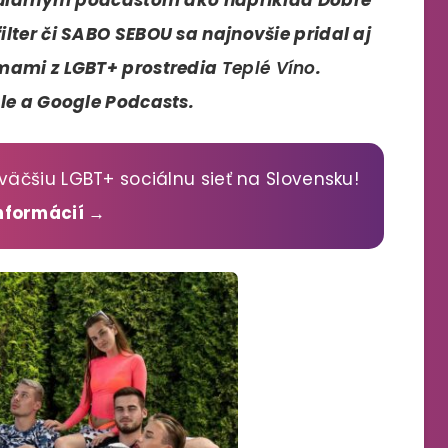
lter či SABO SEBOU sa najnovšie pridal aj
émami z LGBT+ prostredia
Teplé Víno
.
le a Google Podcasts.
väčšiu LGBT+ sociálnu sieť na Slovensku!
informácií →