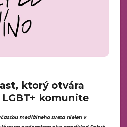
st, ktorý otvára
 o LGBT+ komunite
účasťou mediálneho sveta nielen v
opulárnym podcastom ako napríklad Dobré