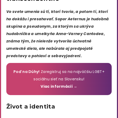
Vo svete umenia sú tí, ktorí tvoria, a potom tí, ktorí
ho dokážu i presahovať. Sopor Aeternus je hudobná
skupina a pseudonym, za ktorým sa ukrýva
hudobníčka a umelkyňa Anna-Varney Cantodea
,
známa tým, že nielenže vytvorila úchvatné
umelecké diela, ale nabúrala aj predpojaté
predstavy o pohlaví a sebavyjadrení.
Poď na Dúhy!
Zaregistruj sa na najväčšiu LGBT+
sociálnu sieť na Slovensku!
Viac informácií →
Život a identita