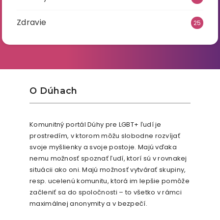
Zdravie
25
O Dúhach
Komunitný portál Dúhy pre LGBT+ ľudí je
prostredím, v ktorom môžu slobodne rozvíjať
svoje myšlienky a svoje postoje. Majú vďaka
nemu možnosť spoznať ľudí, ktorí sú v rovnakej
situácii ako oni. Majú možnosť vytvárať skupiny,
resp. ucelenú komunitu, ktorá im lepšie pomôže
začleniť sa do spoločnosti – to všetko v rámci
maximálnej anonymity a v bezpečí.