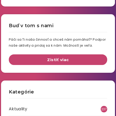
Buď v tom s nami
Páči sa Ti naša činnosť a chceš nám pomáhať? Podpor
naše aktivity a pridaj sa k nám. Možností je veľa.
Zistiť viac
Kategórie
Aktuality
237