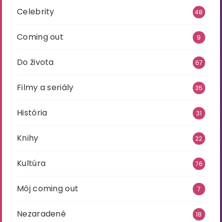
Celebrity
48
Coming out
9
Do života
67
Filmy a seriály
35
História
31
Knihy
22
Kultúra
76
Môj coming out
7
Nezaradené
18