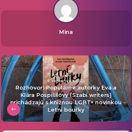
Mina
4. septembra 2023
Rozhovor: Populárne autorky Eva a
Klára Pospíšilovy (Szabi writers)
prichádzajú s knižnou LGBT+ novinkou
Letní bouřky