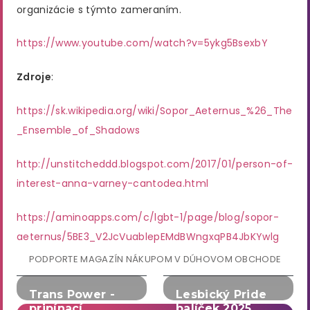
organizácie s týmto zameraním.
https://www.youtube.com/watch?v=5ykg5BsexbY
Zdroje
:
https://sk.wikipedia.org/wiki/Sopor_Aeternus_%26_The
_Ensemble_of_Shadows
http://unstitcheddd.blogspot.com/2017/01/person-of-
interest-anna-varney-cantodea.html
https://aminoapps.com/c/lgbt-1/page/blog/sopor-
aeternus/5BE3_V2JcVuablepEMdBWngxqPB4JbKYwlg
PODPORTE MAGAZÍN NÁKUPOM V DÚHOVOM OBCHODE
Trans Power -
Lesbický Pride
pripínací
balíček 2025