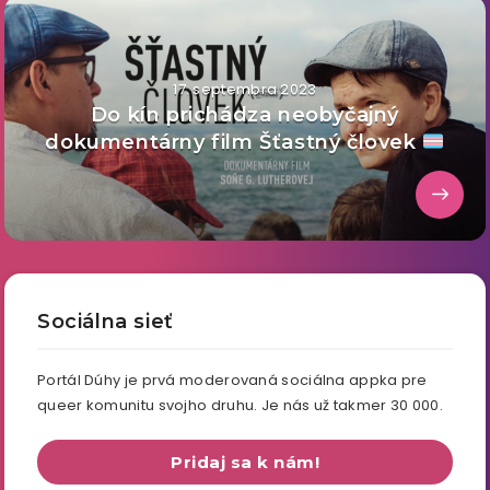
17. septembra 2023
Do kín prichádza neobyčajný
dokumentárny film Šťastný človek
Sociálna sieť
Portál Dúhy je prvá moderovaná sociálna appka pre
queer komunitu svojho druhu. Je nás už takmer 30 000.
Pridaj sa k nám!