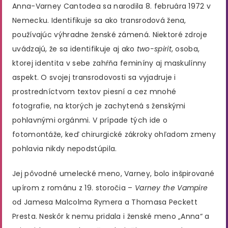
Anna-Varney Cantodea sa narodila 8. februára 1972 v
Nemecku. Identifikuje sa ako transrodová žena,
používajúc výhradne ženské zámená. Niektoré zdroje
uvádzajú, že sa identifikuje aj ako
two-spirit
, osoba,
ktorej identita v sebe zahŕňa feminíny aj maskulínny
aspekt. O svojej transrodovosti sa vyjadruje i
prostredníctvom textov piesní a cez mnohé
fotografie, na ktorých je zachytená s ženskými
pohlavnými orgánmi. V prípade tých ide o
fotomontáže, keď chirurgické zákroky ohľadom zmeny
pohlavia nikdy nepodstúpila.
Jej pôvodné umelecké meno, Varney, bolo inšpirované
upírom z románu z 19. storočia –
Varney the Vampire
od Jamesa Malcolma Rymera a Thomasa Peckett
Presta. Neskôr k nemu pridala i ženské meno „Anna“ a