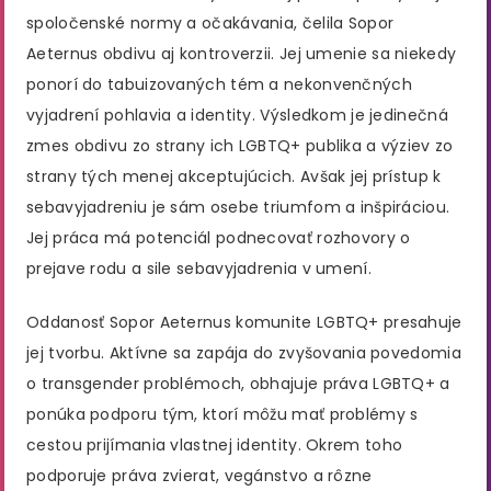
spoločenské normy a očakávania, čelila Sopor
Aeternus obdivu aj kontroverzii. Jej umenie sa niekedy
ponorí do tabuizovaných tém a nekonvenčných
vyjadrení pohlavia a identity. Výsledkom je jedinečná
zmes obdivu zo strany ich LGBTQ+ publika a výziev zo
strany tých menej akceptujúcich. Avšak jej prístup k
sebavyjadreniu je sám osebe triumfom a inšpiráciou.
Jej práca má potenciál podnecovať rozhovory o
prejave rodu a sile sebavyjadrenia v umení.
Oddanosť Sopor Aeternus komunite LGBTQ+ presahuje
jej tvorbu. Aktívne sa zapája do zvyšovania povedomia
o transgender problémoch, obhajuje práva LGBTQ+ a
ponúka podporu tým, ktorí môžu mať problémy s
cestou prijímania vlastnej identity. Okrem toho
podporuje práva zvierat, vegánstvo a rôzne