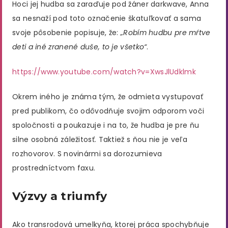
Hoci jej hudba sa zaraďuje pod žáner darkwave, Anna
sa nesnaží pod toto označenie škatuľkovať a sama
svoje pôsobenie popisuje, že:
„Robím hudbu pre mŕtve
deti a iné zranené duše, to je všetko“
.
https://www.youtube.com/watch?v=XwsJlUdklmk
Okrem iného je známa tým, že odmieta vystupovať
pred publikom, čo odôvodňuje svojim odporom voči
spoločnosti a poukazuje i na to, že hudba je pre ňu
silne osobná záležitosť. Taktiež s ňou nie je veľa
rozhovorov. S novinármi sa dorozumieva
prostredníctvom faxu.
Výzvy a triumfy
Ako transrodová umelkyňa, ktorej práca spochybňuje