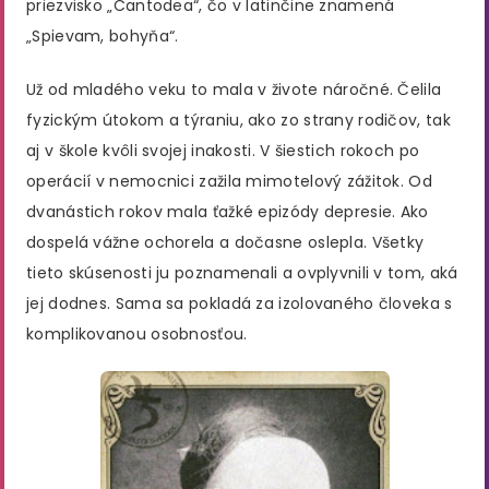
priezvisko „Cantodea“, čo v latinčine znamená
„Spievam, bohyňa“.
Už od mladého veku to mala v živote náročné. Čelila
fyzickým útokom a týraniu, ako zo strany rodičov, tak
aj v škole kvôli svojej inakosti. V šiestich rokoch po
operácií v nemocnici zažila mimotelový zážitok. Od
dvanástich rokov mala ťažké epizódy depresie. Ako
dospelá vážne ochorela a dočasne oslepla. Všetky
tieto skúsenosti ju poznamenali a ovplyvnili v tom, aká
jej dodnes. Sama sa pokladá za izolovaného človeka s
komplikovanou osobnosťou.