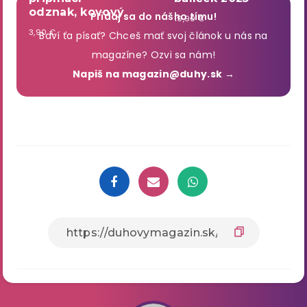
odznak, kovový
Pridaj sa do nášho tímu!
19,90 €
3,90 €
Baví ťa písať? Chceš mať svoj článok u nás na
magazíne? Ozvi sa nám!
Napiš na magazin@duhy.sk →