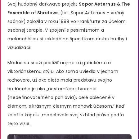
Svoj hudobný darkwave projekt
Sopor Aeternus & The
Ensemble of Shadows
(lat. Sopor Aeternus – večný
spánok) založila v roku 1989 vo Frankfurte za účelom
osobnej terapie. V spojení s pesimizmom a
melanchóliou si zakladá na špecifikom druhu hudby i
vizualizácií.
Módne sa snaží priblížiť najmä ku gotickému a
viktoriánskemu štýlu. Ako sama uviedla v jednom
rozhovore, už ako dieťa mala predstavu svojho
budúceho ja ako „nestarnúce stvorenie
(nedefinovateľného pohlavia), celé oblečené v
čiernom, s krásnym čiernym mohawk účesom.“ Keď
založila kapelu, modelovala svoj vzhľad práve podľa
tejto vízie.