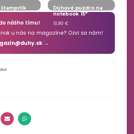
štamprlík
Dúhové puzdro na
notebook 15"
 do nášho tímu!
13,90 €
lánok u nás na magazíne? Ozvi sa nám!
agazin@duhy.sk →
ict