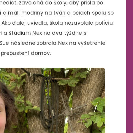
edict, zavolaná do školy, aby prišla po
ití a mali modriny na tvári a očiach spolu so
Ako ďalej uviedla, škola nezavolala políciu
vila štúdium Nex na dva týždne s
 Sue následne zobrala Nex na vyšetrenie
i prepustení domov.