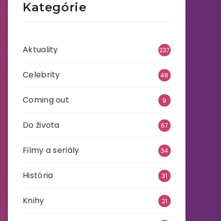
Kategórie
Aktuality
237
Celebrity
48
Coming out
9
Do života
67
Filmy a seriály
34
História
31
Knihy
21