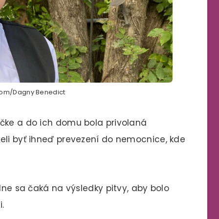
om/Dagny Benedict
ačke a do ich domu bola privolaná
eli byť ihneď prevezení do nemocnice, kde
álne sa čaká na výsledky pitvy, aby bolo
.