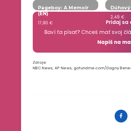
Pageboy: A Memoir
Dúhový 
(EN)
2,49 €
Pridaj sa
17,90 €
Baví ťa písať? Chceš mať svoj č
Napiš na m
Zdroje:
NBC News, AP News, gofundme.com/Dagny Bened