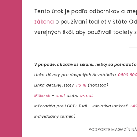
Tento útok je podľa odborníkov a zn
zákona
o používaní toaliet v štáte O
verejných škôl, aby používali toalety
V prípade, ak zažívaš šikanu, neboj sa požiadať 
Linka dôvery pre dospelých Nezabúdka:
0800 800
Linka detskej istoty:
116 111
(nonstop)
IPčko.sk
–
chat
alebo
e-mail
InPoradňa pre LGBT+ ľudí – Iniciatíva Inakosť:
+42
individuálny termín)
PODPORTE MAGAZÍN N