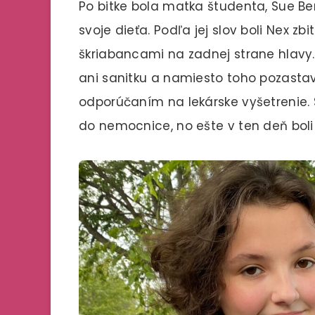
Po bitke bola matka študenta, Sue Ben
svoje dieťa. Podľa jej slov boli Nex zb
škriabancami na zadnej strane hlavy. 
ani sanitku a namiesto toho pozasta
odporúčaním na lekárske vyšetrenie.
do nemocnice, no ešte v ten deň bol