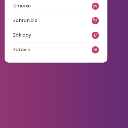
Umenie
29
Zahraničie
72
Základy
17
Zdravie
25