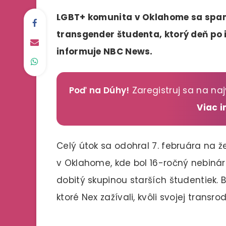
LGBT+ komunita v Oklahome sa sp
transgender študenta, ktorý deň po 
informuje NBC News.
Poď na Dúhy!
Zaregistruj sa na naj
Viac 
Celý útok sa odohral 7. februára na
v Oklahome, kde bol 16-ročný nebiná
dobitý skupinou starších študentiek.
ktoré Nex zažívali, kvôli svojej transro