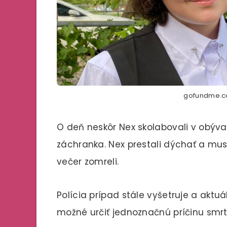
gofundme.c
O deň neskôr Nex skolabovali v obýv
záchranka. Nex prestali dýchať a mus
večer zomreli.
Polícia prípad stále vyšetruje a aktu
možné určiť jednoznačnú príčinu smrti