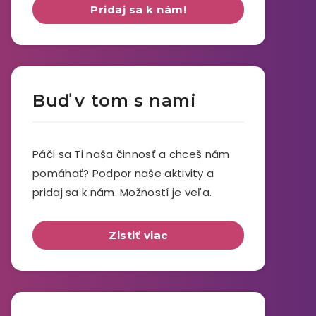
Pridaj sa k nám!
Buď v tom s nami
Páči sa Ti naša činnosť a chceš nám
pomáhať? Podpor naše aktivity a
pridaj sa k nám. Možností je veľa.
Zistiť viac