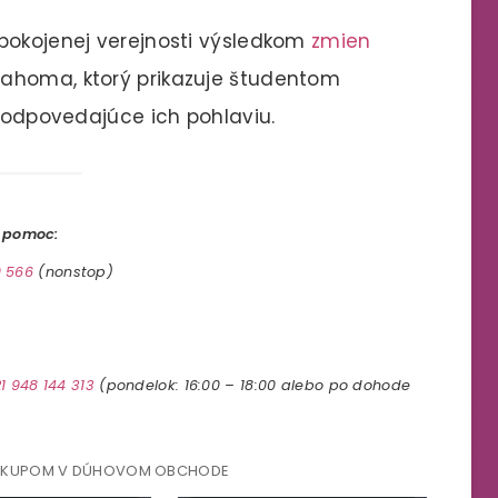
epokojenej verejnosti výsledkom
zmien
klahoma, ktorý prikazuje študentom
 zodpovedajúce ich pohlaviu.
o pomoc:
 566
(nonstop)
1 948 144 313
(pondelok: 16:00 – 18:00 alebo po dohode
ÁKUPOM V DÚHOVOM OBCHODE