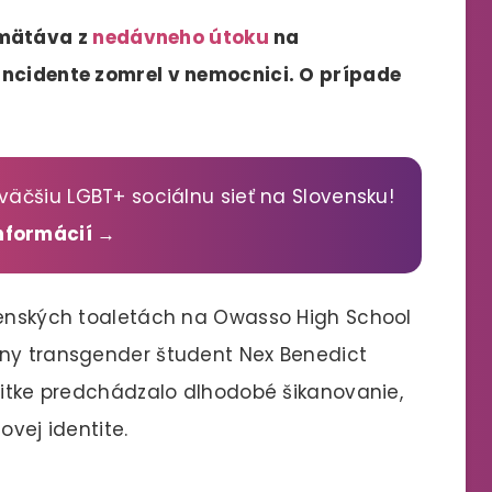
amätáva z
nedávneho útoku
na
incidente zomrel v nemocnici. O prípade
väčšiu LGBT+ sociálnu sieť na Slovensku!
informácií →
 ženských toaletách na Owasso High School
rny transgender študent Nex Benedict
 Bitke predchádzalo dlhodobé šikanovanie,
dovej identite.