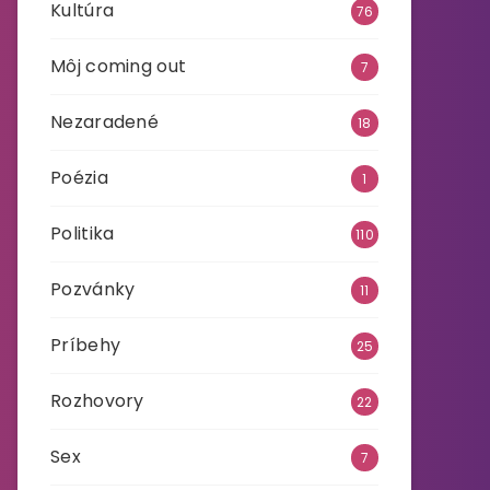
Kultúra
76
Môj coming out
7
Nezaradené
18
Poézia
1
Politika
110
Pozvánky
11
Príbehy
25
Rozhovory
22
Sex
7