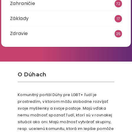
Zahraničie
72
Základy
17
Zdravie
25
O Dúhach
Komunitný portál Dúhy pre LGBT+ ľudí je
prostredím, v ktorom môžu slobodne rozvíjať
svoje myšlienky a svoje postoje. Majú vďaka
nemu možnosť spoznať ľudí, ktorí sú v rovnakej
situácii ako oni. Majú možnosť vytvárať skupiny,
resp. ucelenú komunitu, ktorá im lepšie pomôže