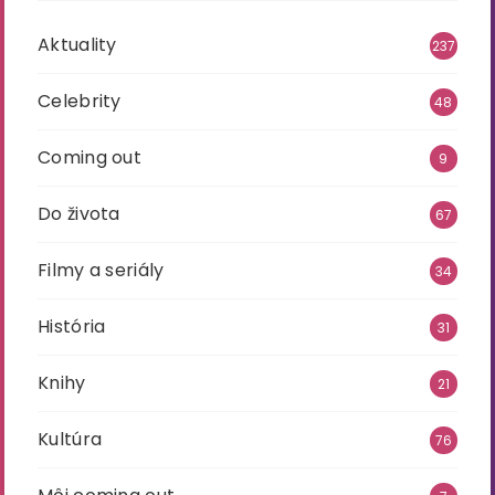
Aktuality
237
Celebrity
48
Coming out
9
Do života
67
Filmy a seriály
34
História
31
Knihy
21
Kultúra
76