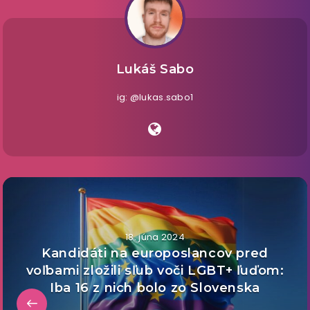
Lukáš Sabo
ig: @lukas.sabo1
18. júna 2024
Kandidáti na europoslancov pred
voľbami zložili sľub voči LGBT+ ľuďom:
Iba 16 z nich bolo zo Slovenska