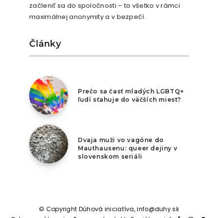
začleniť sa do spoločnosti – to všetko v rámci
maximálnej anonymity a v bezpečí.
Články
7. augusta 2026
Prečo sa časť mladých LGBTQ+
ľudí sťahuje do väčších miest?
6. augusta 2026
Dvaja muži vo vagóne do
Mauthausenu: queer dejiny v
slovenskom seriáli
© Copyright Dúhová iniciatíva, info@duhy.sk