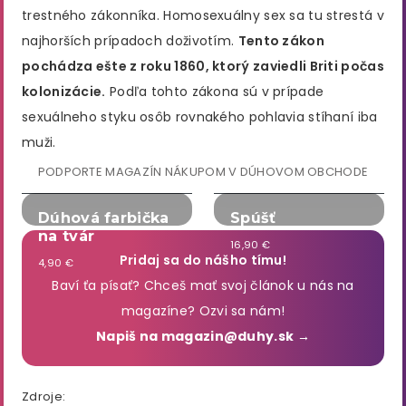
trestného zákonníka. Homosexuálny sex sa tu strestá v
najhorších prípadoch doživotím.
Tento zákon
pochádza ešte z roku 1860, ktorý zaviedli Briti počas
kolonizácie.
Podľa tohto zákona sú v prípade
sexuálneho styku osôb rovnakého pohlavia stíhaní iba
muži.
PODPORTE MAGAZÍN NÁKUPOM V DÚHOVOM OBCHODE
Dúhová farbička
Spúšť
na tvár
16,90 €
Pridaj sa do nášho tímu!
4,90 €
Baví ťa písať? Chceš mať svoj článok u nás na
magazíne? Ozvi sa nám!
Napiš na magazin@duhy.sk →
Zdroje: