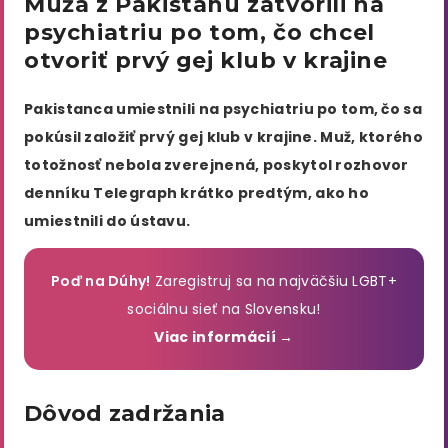
Muža z Pakistanu zatvorili na
psychiatriu po tom, čo chcel
otvoriť prvý gej klub v krajine
Pakistanca umiestnili na psychiatriu po tom, čo sa
pokúsil založiť prvý gej klub v krajine. Muž, ktorého
totožnosť nebola zverejnená, poskytol rozhovor
denníku Telegraph krátko predtým, ako ho
umiestnili do ústavu.
Poď na Dúhy!
Zaregistruj sa na najväčšiu LGBT+
sociálnu sieť na Slovensku!
Viac informácií →
Dôvod zadržania