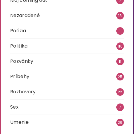
Môj coming out
7
Nezaradené
18
Poézia
1
Politika
110
Pozvánky
11
Príbehy
25
Rozhovory
22
Sex
7
Umenie
29