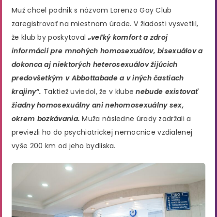
Muž chcel podnik s názvom Lorenzo Gay Club
zaregistrovať na miestnom úrade. V žiadosti vysvetlil,
že klub by poskytoval
„veľký komfort a zdroj
informácií pre mnohých homosexuálov, bisexuálov a
dokonca aj niektorých heterosexuálov žijúcich
predovšetkým v Abbottabade a v iných častiach
krajiny“.
Taktiež uviedol, že v klube
nebude existovať
žiadny homosexuálny ani nehomosexuálny sex,
okrem bozkávania.
Muža následne úrady zadržali a
previezli ho do psychiatrickej nemocnice vzdialenej
vyše 200 km od jeho bydliska.