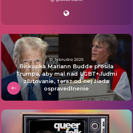
10. februára 2025
Biskupka Mariann Budde prosila
Trumpa, aby mal nad LGBT+ ľuďmi
zľutovanie, teraz od nej žiada
ospravedlnenie