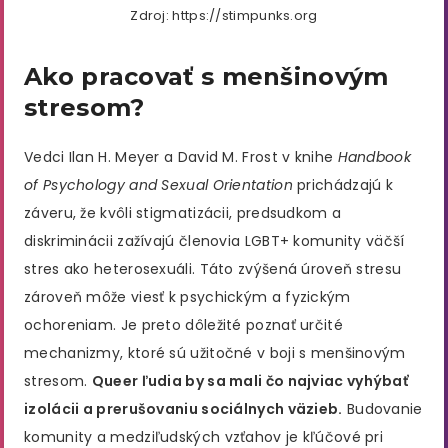
Zdroj: https://stimpunks.org
Ako pracovať s menšinovým
stresom?
Vedci Ilan H. Meyer a David M. Frost v knihe
Handbook
of Psychology and Sexual Orientation
prichádzajú k
záveru, že kvôli stigmatizácii, predsudkom a
diskriminácii zažívajú členovia LGBT+ komunity väčší
stres ako heterosexuáli. Táto zvýšená úroveň stresu
zároveň môže viesť k psychickým a fyzickým
ochoreniam. Je preto dôležité poznať určité
mechanizmy, ktoré sú užitočné v boji s menšinovým
stresom.
Queer ľudia by sa mali čo najviac vyhýbať
izolácii a prerušovaniu sociálnych väzieb.
Budovanie
komunity a medziľudských vzťahov je kľúčové pri