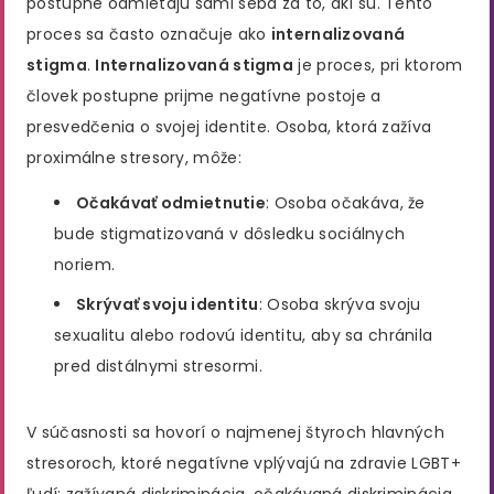
postupne odmietajú sami seba za to, akí sú. Tento
proces sa často označuje ako
internalizovaná
stigma
.
Internalizovaná stigma
je proces, pri ktorom
človek postupne prijme negatívne postoje a
presvedčenia o svojej identite. Osoba, ktorá zažíva
proximálne stresory, môže:
Očakávať odmietnutie
: Osoba očakáva, že
bude stigmatizovaná v dôsledku sociálnych
noriem.
Skrývať svoju identitu
: Osoba skrýva svoju
sexualitu alebo rodovú identitu, aby sa chránila
pred distálnymi stresormi.
V súčasnosti sa hovorí o najmenej štyroch hlavných
stresoroch, ktoré negatívne vplývajú na zdravie LGBT+
ľudí: zažívaná diskriminácia, očakávaná diskriminácia,