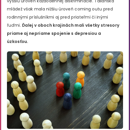
vyššiu úroveň každodennej diskriminácie. Talianska
mládež však mala nižšiu úroveň coming outu pred
rodinnými príslušníkmi aj pred priateľmi či inými
ľuďmi.
Ďalej v oboch krajinách mali všetky stresory
priame aj nepriame spojenie s depresiou a
úzkosťou.