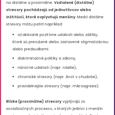
na distálne a proximálne.
Vzdialené (distálne)
stresory
pochádzajú od jednotlivcov alebo
inštitúcií, ktoré ovplyvňujú menšiny.
Medzi distálne
stresory môžu patriť napríklad:
očakávané pozitívne udalosti alebo zážitky,
ktoré sú prerušené alebo zastavené stigmatizáciou
alebo predsudkami.
diskriminačné politiky a zákony,
náročné udalosti (napr. násilie),
chronické stresory (napr. život v chudobe),
pravidelnejšie stresory (napr. mikroagresie).
Blízke (proximálne) stresory
vyplývajú zo
socializačných procesov, v ktorých jedinci z menšín