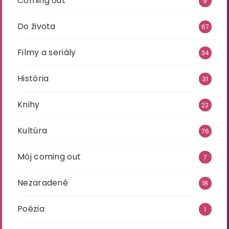
Coming out
9
Do života
67
Filmy a seriály
34
História
31
Knihy
22
Kultúra
76
Môj coming out
7
Nezaradené
18
Poézia
1