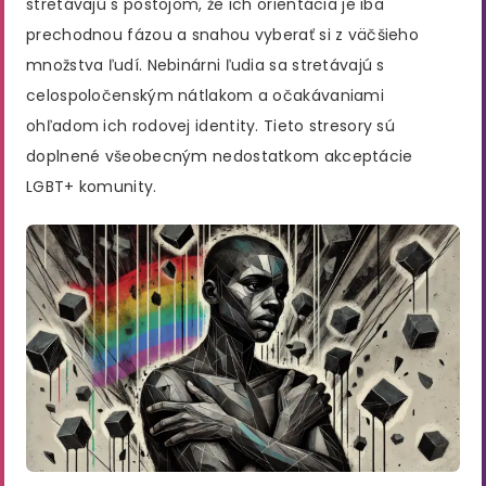
stretávajú s postojom, že ich orientácia je iba
prechodnou fázou a snahou vyberať si z väčšieho
množstva ľudí. Nebinárni ľudia sa stretávajú s
celospoločenským nátlakom a očakávaniami
ohľadom ich rodovej identity. Tieto stresory sú
doplnené všeobecným nedostatkom akceptácie
LGBT+ komunity.