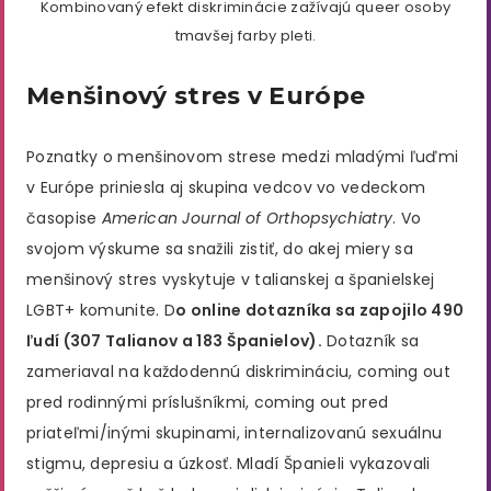
Kombinovaný efekt diskriminácie zažívajú queer osoby
tmavšej farby pleti.
Menšinový stres v Európe
Poznatky o menšinovom strese medzi mladými ľuďmi
v Európe priniesla aj skupina vedcov vo vedeckom
časopise
American Journal of Orthopsychiatry
. Vo
svojom výskume sa snažili zistiť, do akej miery sa
menšinový stres vyskytuje v talianskej a španielskej
LGBT+ komunite. D
o online dotazníka sa zapojilo 490
ľudí (307 Talianov a 183 Španielov).
Dotazník sa
zameriaval na každodennú diskrimináciu, coming out
pred rodinnými príslušníkmi, coming out pred
priateľmi/inými skupinami, internalizovanú sexuálnu
stigmu, depresiu a úzkosť. Mladí Španieli vykazovali