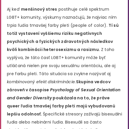
Aj keď
menšinový stres
postihuje celé spektrum
LGBT+ komunity, výskumy naznačujú, že najviac ním
trpia ľudia tmavšej farby pleti (people of color).
Tí sú
totiž vystavení vyššiemu riziku negatívnych
psychických a fyzických zdravotných následkov
kvôli kombinácii heterosexizmu a rasizmu.
Z toho
vyplýva, že táto časť LGBT+ komunity môže byť
utláčaná nielen pre svoju sexuálnu orientáciu, ale aj
pre farbu pleti. Táto situácia sa zvykne nazývať aj
kombinovaný efekt diskriminácie.
Skupina vedcov
zároveň v časopise
Psychology of Sexual Orientation
and Gender Diversity
poukázala na to, že práve
queer ľudia tmavšej farby pleti majú vybudovanú
lepšiu odolnosť.
Špecifické stresory zažívajú bisexuálni
ľudia alebo nebinárni ľudia. Bisexuáli sa často