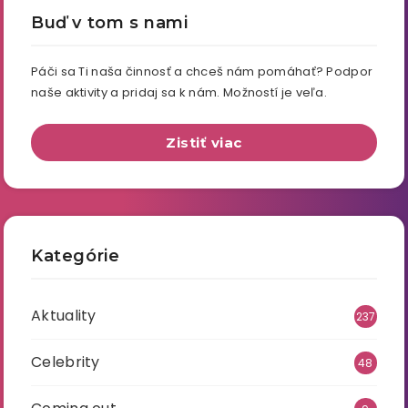
Buď v tom s nami
Páči sa Ti naša činnosť a chceš nám pomáhať? Podpor
naše aktivity a pridaj sa k nám. Možností je veľa.
Zistiť viac
Kategórie
Aktuality
237
Celebrity
48