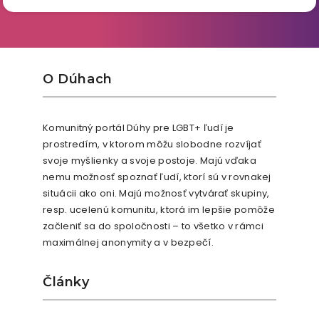
O Dúhach
Komunitný portál Dúhy pre LGBT+ ľudí je
prostredím, v ktorom môžu slobodne rozvíjať
svoje myšlienky a svoje postoje. Majú vďaka
nemu možnosť spoznať ľudí, ktorí sú v rovnakej
situácii ako oni. Majú možnosť vytvárať skupiny,
resp. ucelenú komunitu, ktorá im lepšie pomôže
začleniť sa do spoločnosti – to všetko v rámci
maximálnej anonymity a v bezpečí.
Články