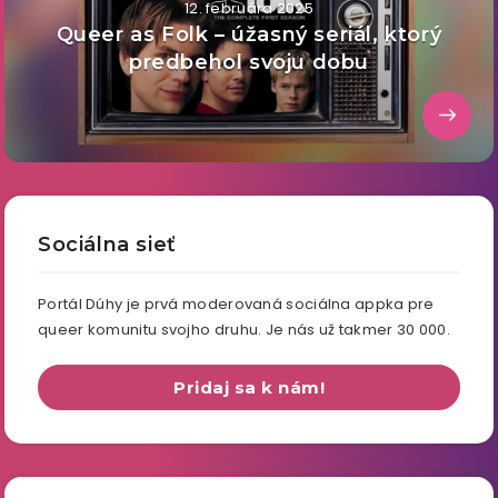
12. februára 2025
Queer as Folk – úžasný seriál, ktorý
predbehol svoju dobu
Sociálna sieť
Portál Dúhy je prvá moderovaná sociálna appka pre
queer komunitu svojho druhu. Je nás už takmer 30 000.
Pridaj sa k nám!