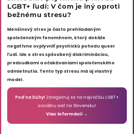
LGBT+ ľudí: V čom je iný oproti
bežnému stresu?
Menšinový stres je často prehliadaným
spoločenským fenoménom, ktorý dokáže
negatívne ovplyvniť psychickú pohodu queer
ľudí. Ide o stres spôsobený diskrimináciou,
predsudkami a očakávaniami spoločenského
odmietnutia. Tento typ stresu má aj vlastný
model.
Poď na Dúhy!
Zaregistruj sa na najväčšiu LGBT+
sociálnu sieť na Slovensku!
Viac informácií →