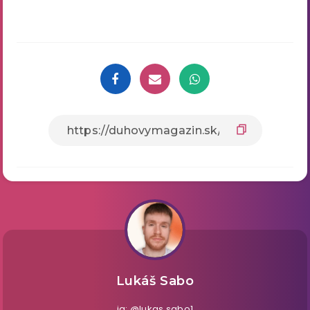
Lukáš Sabo
ig: @lukas.sabo1