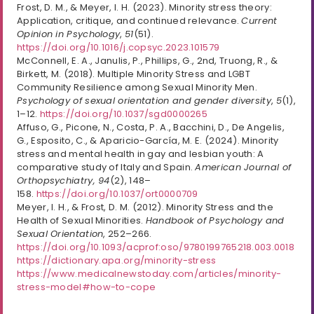
Frost, D. M., & Meyer, I. H. (2023). Minority stress theory:
Application, critique, and continued relevance.
Current
Opinion in Psychology
,
51
(51).
https://doi.org/10.1016/j.copsyc.2023.101579
McConnell, E. A., Janulis, P., Phillips, G., 2nd, Truong, R., &
Birkett, M. (2018). Multiple Minority Stress and LGBT
Community Resilience among Sexual Minority Men.
Psychology of sexual orientation and gender diversity
,
5
(1),
1–12.
https://doi.org/10.1037/sgd0000265
Affuso, G., Picone, N., Costa, P. A., Bacchini, D., De Angelis,
G., Esposito, C., & Aparicio-García, M. E. (2024). Minority
stress and mental health in gay and lesbian youth: A
comparative study of Italy and Spain.
American Journal of
Orthopsychiatry, 94
(2), 148–
158.
https://doi.org/10.1037/ort0000709
Meyer, I. H., & Frost, D. M. (2012). Minority Stress and the
Health of Sexual Minorities.
Handbook of Psychology and
Sexual Orientation
, 252–266.
https://doi.org/10.1093/acprof:oso/9780199765218.003.0018
https://dictionary.apa.org/minority-stress
https://www.medicalnewstoday.com/articles/minority-
stress-model#how-to-cope