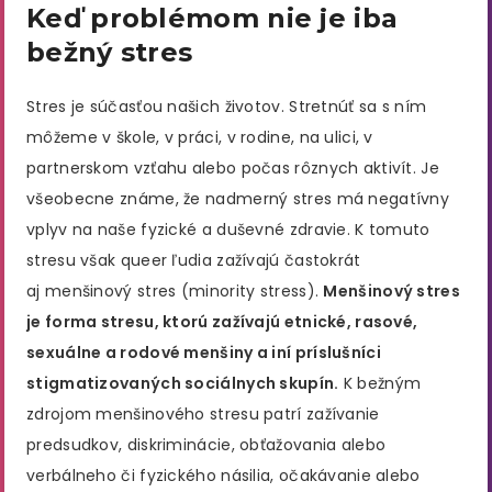
Keď problémom nie je iba
bežný stres
Stres je súčasťou našich životov. Stretnúť sa s ním
môžeme v škole, v práci, v rodine, na ulici, v
partnerskom vzťahu alebo počas rôznych aktivít. Je
všeobecne známe, že nadmerný stres má negatívny
vplyv na naše fyzické a duševné zdravie. K tomuto
stresu však queer ľudia zažívajú častokrát
aj menšinový stres (minority stress).
Menšinový stres
je forma stresu, ktorú zažívajú etnické, rasové,
sexuálne a rodové menšiny a iní príslušníci
stigmatizovaných sociálnych skupín.
K bežným
zdrojom menšinového stresu patrí zažívanie
predsudkov, diskriminácie, obťažovania alebo
verbálneho či fyzického násilia, očakávanie alebo