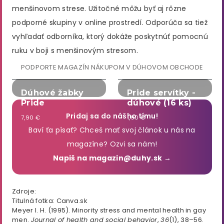
menšinovom strese. Užitočné môžu byť aj rôzne
podporné skupiny v online prostredí. Odporúča sa tiež
vyhľadať odborníka, ktorý dokáže poskytnúť pomocnú
ruku v boji s menšinovým stresom.
PODPORTE MAGAZÍN NÁKUPOM V DÚHOVOM OBCHODE
Dúhové žabky
Pride servítky -
Pride
dúhové (16 ks)
Pridaj sa do nášho tímu!
7,90 €
1,90 €
Baví ťa písať? Chceš mať svoj článok u nás na
magazíne? Ozvi sa nám!
Napiš na magazin@duhy.sk →
Zdroje:
Titulná fotka: Canva.sk
Meyer I. H. (1995). Minority stress and mental health in gay
men.
Journal of health and social behavior
,
36
(1), 38–56.