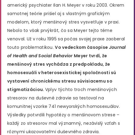
americký psychiater Ilan H. Meyer v roku 2003. Okrem
samotnej teórie prišiel aj s vlastným grafickým
modelom, ktorý menšinový stres vysvetľuje v praxi.
Nebolo to však prvýkrát, čo sa Meyer tejto téme
venoval. Už v roku 1995 sa počas svojej praxe zaoberal
touto problematikou.
Vo vedeckom časopise
Journal
of Health and Social Behavior
Meyer tvrdí, že
menšinový stres vychádza z predpokladu, že
homosexuáli v heterosexistickej spoločnosti sú
vystavení chronickému stresu súvisiacemu so
stigmatizáciou.
Vplyv týchto troch menšinových
stresorov na duševné zdravie sa testoval na
komunitnej vzorke 741 newyorských homosexuálov.
Výsledky potvrdili hypotézy o menšinovom strese –
každý zo stresorov mal významný, nezávislý vzťah s
rôznymi ukazovateľmi duševného zdravia.