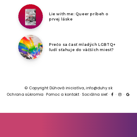
8. augusta 2026
Lie with me: Queer príbeh o
prvej láske
7. augusta 2026
Prečo sa časť mladých LGBTQ+
ľudí sťahuje do väčších miest?
© Copyright Dúhová iniciatíva, info@duhy.sk
Ochrana súkromia
·
Pomoc a kontakt
·
Sociálna sieť
·
·
·