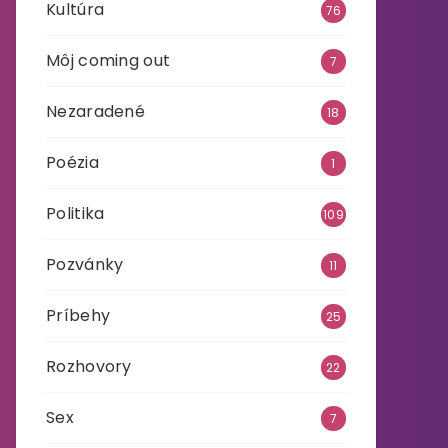
Kultúra
76
Môj coming out
7
Nezaradené
18
Poézia
1
Politika
109
Pozvánky
11
Príbehy
25
Rozhovory
22
Sex
7