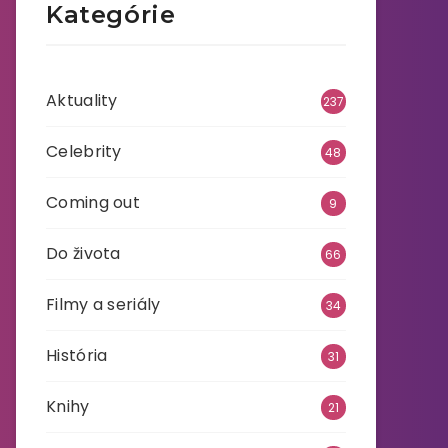
Kategórie
Aktuality
237
Celebrity
48
Coming out
9
Do života
66
Filmy a seriály
34
História
31
Knihy
21