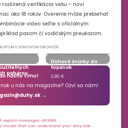
 rozšírená verifikácia veku – noví
viac ako 18 rokov. Overenie môže prebiehať
ombinácie video selfie s oficiálnym
napríklad pasom či vodičským preukazom.
ÁKUPOM V DÚHOVOM OBCHODE
Dúhové šnúrky do
oužiteľných
topánok
ch pohárov
 do nášho tímu!
2,90 €
lánok u nás na magazíne? Ozvi sa nám!
agazin@duhy.sk →
tant-explicit-messages-493089
i-model-that-can-understand-your-dirty-talk-