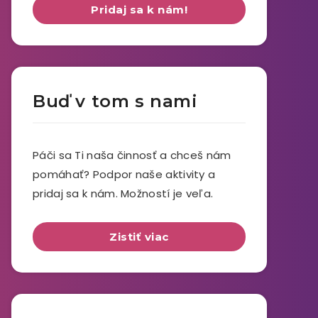
Pridaj sa k nám!
Buď v tom s nami
Páči sa Ti naša činnosť a chceš nám
pomáhať? Podpor naše aktivity a
pridaj sa k nám. Možností je veľa.
Zistiť viac