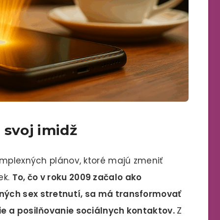
 svoj imidž
omplexných plánov, ktoré majú zmeniť
ek.
To, čo v roku 2009 začalo ako
ých sex stretnutí, sa má transformovať
e a posilňovanie sociálnych kontaktov.
Z