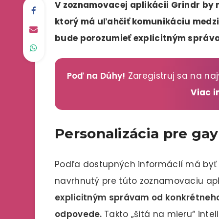
V zoznamovacej aplikácii Grindr by 
ktorý má uľahčiť komunikáciu medzi 
bude porozumieť explicitným správ
Poď na Dúhy!
Zaregistruj sa na naj
Viac 
Personalizácia pre ga
Podľa dostupných informácií má byť 
navrhnutý pre túto zoznamovaciu apl
explicitným správam od konkrétneh
odpovede.
Takto „šitá na mieru“ inte