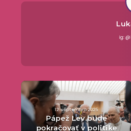
Luk
ig: 
12. septembra 2025
Pápež Lev bude
pokračovať v politike