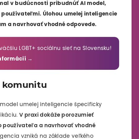
mal v budúcnosti pribudnúť AI model,
používateľmi. Úlohou umelej inteligencie
am a navrhovať vhodné odpovede.
väčšiu LGBT+ sociálnu sieť na Slovensku!
informácií →
y komunitu
model umelej inteligencie špecificky
ikáciu.
V praxi dokáže porozumieť
o používateľa a navrhovať vhodné
ligencia vzniká na základe veľkého