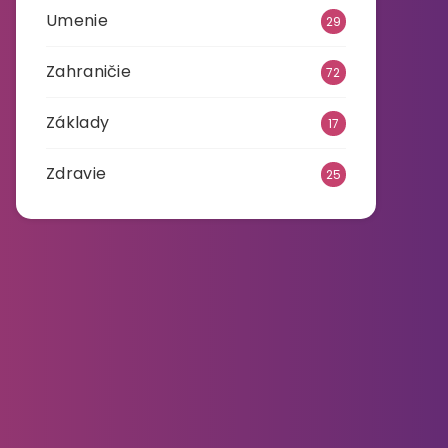
Umenie
29
Zahraničie
72
Základy
17
Zdravie
25