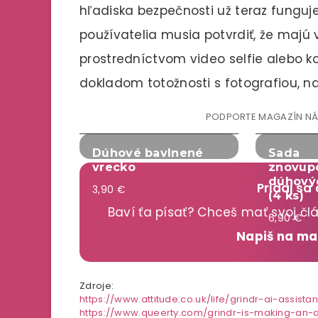
hľadiska bezpečnosti už teraz funguje
používatelia musia potvrdiť, že majú 
prostredníctvom video selfie alebo k
dokladom totožnosti s fotografiou, 
PODPORTE MAGAZÍN N
Dúhové bavlnené
Sada
vrecko
znovup
dúhový
Pridaj sa
3,90 €
(4 ks)
Baví ťa písať? Chceš mať svoj č
6,90 €
Napiš na m
Zdroje:
https://www.attitude.co.uk/life/grindr-ai-assis
https://www.queerty.com/grindr-is-making-an-a