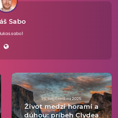
áš Sabo
@lukas.sabo1
15. septembra 2025
Život medzi horami a
dúhou: príbeh Clydea