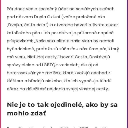
Pár dnes vedie spoločný účet na sociálnych sieťach
pod názvom Dupla Oxiuai (voľne preložené ako
„Dvojka, čo to dala“) a otvorene hovorí o živote queer
katolíckeho páru. Ich posolstvo je prítomné naprieč
príspevkami: „Naša sexualita a naša viera by nemali
byť oddelené, pretože sú súčasťou nás. Sme pár, ktorý
má vieru. Niet inej cesty,“ hovorí Costa. Dostávajú
správy nielen od LGBTQ+ veriacich, ale aj od
heterosexuálnych mníšok, ktoré zvažujú odchod z
kláštora a hľadajú niekoho, kto ich vypočuje. Kladú
dôraz na dôležitosť nájdenia svojej vlastnej cesty.
Nie je to tak ojedinelé, ako by sa
mohlo zdať