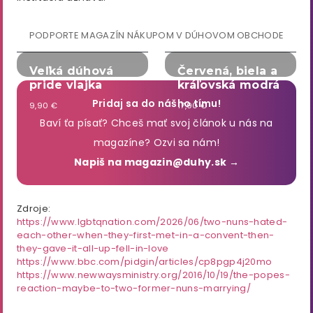
PODPORTE MAGAZÍN NÁKUPOM V DÚHOVOM OBCHODE
Veľká dúhová
Červená, biela a
pride vlajka
kráľovská modrá
Pridaj sa do nášho tímu!
9,90 €
17,90 €
Baví ťa písať? Chceš mať svoj článok u nás na
magazíne? Ozvi sa nám!
Napiš na magazin@duhy.sk →
Zdroje:
https://www.lgbtqnation.com/2026/06/two-nuns-hated-
each-other-when-they-first-met-in-a-convent-then-
they-gave-it-all-up-fell-in-love
https://www.bbc.com/pidgin/articles/cp8pgp4j20mo
https://www.newwaysministry.org/2016/10/19/the-popes-
reaction-maybe-to-two-former-nuns-marrying/