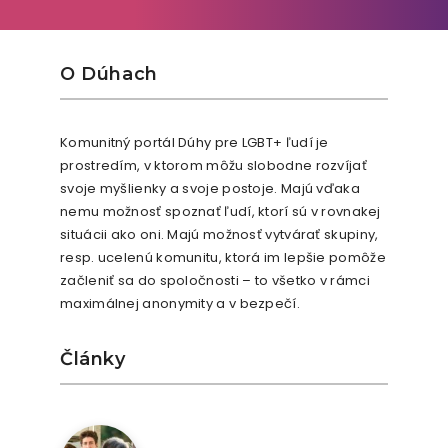
O Dúhach
Komunitný portál Dúhy pre LGBT+ ľudí je
prostredím, v ktorom môžu slobodne rozvíjať
svoje myšlienky a svoje postoje. Majú vďaka
nemu možnosť spoznať ľudí, ktorí sú v rovnakej
situácii ako oni. Majú možnosť vytvárať skupiny,
resp. ucelenú komunitu, ktorá im lepšie pomôže
začleniť sa do spoločnosti – to všetko v rámci
maximálnej anonymity a v bezpečí.
Články
9. augusta 2026