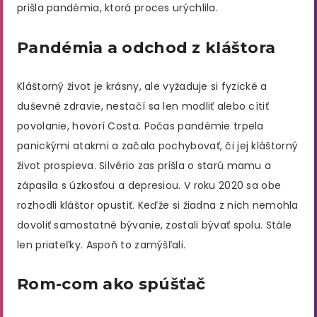
prišla pandémia, ktorá proces urýchlila.
Pandémia a odchod z kláštora
Kláštorný život je krásny, ale vyžaduje si fyzické a
duševné zdravie, nestačí sa len modliť alebo cítiť
povolanie, hovorí Costa. Počas pandémie trpela
panickými atakmi a začala pochybovať, či jej kláštorný
život prospieva. Silvério zas prišla o starú mamu a
zápasila s úzkosťou a depresiou. V roku 2020 sa obe
rozhodli kláštor opustiť. Keďže si žiadna z nich nemohla
dovoliť samostatné bývanie, zostali bývať spolu. Stále
len priateľky. Aspoň to zamýšľali.
Rom-com ako spúšťač