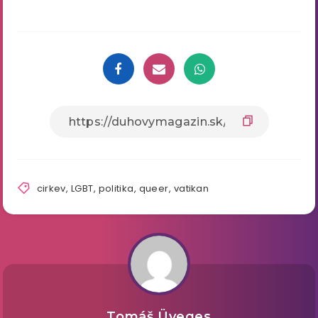
cirkev
,
LGBT
,
politika
,
queer
,
vatikan
Tomáš Üveges