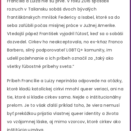
Francília a Luiza nie sú prvé. V roku 2016 spôsobil
rozruch v Taliansku sobáš dvoch bývalých
františkánskych mníšok Federicy a Isabel, ktoré sa do
seba zaľúbili počas misijnej práce v Južnej Amerike.
Vtedajší pápež František vyjadril ľútosť, keď sa o sobáši
dozvedel. Cirkev ho neakceptovala, no ex-kňaz Franco
Barbero, silný podporovateľ LGBTQ+ komunity, im
udelil požehnanie a ich príbeh označil za „taký ako
všetky ľúbostné príbehy sveta.“
Príbeh Francílie a Luizy neprináša odpovede na otázky,
ktoré kladú katolíckej cirkvi mnohí queer veriaci, ani na
tie, ktoré si kladie cirkev sama. Nejde o inštitucionálny
prelom. Je to však ďalší príklad toho, že viera nemusí
byť prekážkou prijatia vlastnej queer identity a života
vo vzájomnej láske, aj mimo vzorcov, ktoré cirkev ako
inštitúcia uznáva.