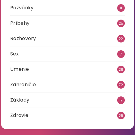
Pozvánky
11
Príbehy
25
Rozhovory
22
Sex
7
Umenie
29
Zahraničie
72
Základy
17
Zdravie
25