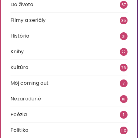
Do života
67
Filmy a seriály
35
História
31
Knihy
22
Kultúra
76
Môj coming out
7
Nezaradené
18
Poézia
1
Politika
110