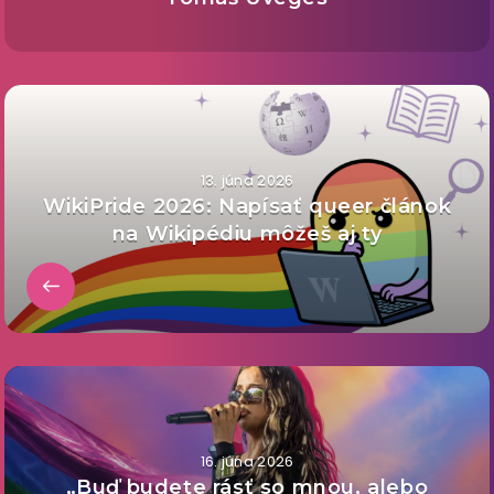
13. júna 2026
WikiPride 2026: Napísať queer článok
na Wikipédiu môžeš aj ty
16. júna 2026
„Buď budete rásť so mnou, alebo