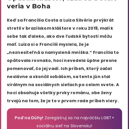
veria v Boha
Keď sa Francília Costa a Luiza Silvério prvýkrát
stretli v brazílskom kláštore v roku 2019, mali k
sebe tak ďaleko, ako dve ľudské bytosti môžu
mať. Luiza si o Francílii myslela, že je
„neznesiteľná a namyslená mníška.“ Francília to
opätovala rovnako, hoci nevedela úplne presne
pomenovať, čo jej vadí. Ich príbeh, ktorý začal
neslávne a skončil sobášom, sa tento jún stal
virálnym na sociálnych sieťach po celom svete. A
hoci obsahuje všetky prvky románu, obe ženy
trvajú na tom, že je to v prvom rade príbeh viery.
Poď na Dúhy!
Zaregistruj sa na najväčšiu LGBT+
sociálnu sieť na Slovensku!