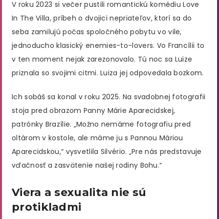
V roku 2023 si večer pustili romantickú komédiu Love
In The Villa, príbeh o dvojici nepriateľov, ktorí sa do
seba zamilujú počas spoločného pobytu vo vile,
jednoducho klasický enemies-to-lovers. Vo Francílii to
v ten moment nejak zarezonovalo. Tú noc sa Luize
priznala so svojimi citmi. Luiza jej odpovedala bozkom.
Ich sobáš sa konal v roku 2025. Na svadobnej fotografii
stoja pred obrazom Panny Márie Aparecidskej,
patrónky Brazílie. „Možno nemáme fotografiu pred
oltárom v kostole, ale máme ju s Pannou Máriou
Aparecidskou,“ vysvetlila Silvério. „Pre nás predstavuje
vďačnosť a zasvätenie našej rodiny Bohu.“
Viera a sexualita nie sú
protikladmi