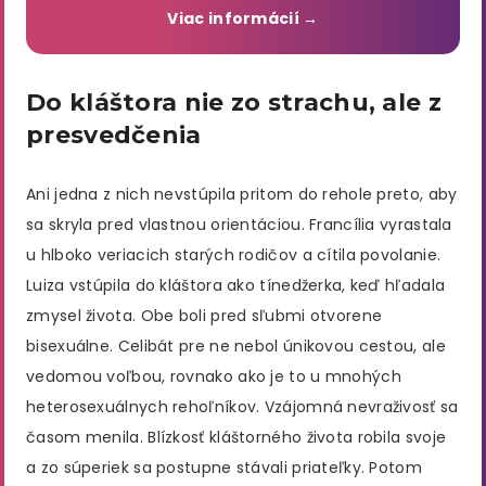
Viac informácií →
Do kláštora nie zo strachu, ale z
presvedčenia
Ani jedna z nich nevstúpila pritom do rehole preto, aby
sa skryla pred vlastnou orientáciou. Francília vyrastala
u hlboko veriacich starých rodičov a cítila povolanie.
Luiza vstúpila do kláštora ako tínedžerka, keď hľadala
zmysel života. Obe boli pred sľubmi otvorene
bisexuálne. Celibát pre ne nebol únikovou cestou, ale
vedomou voľbou, rovnako ako je to u mnohých
heterosexuálnych rehoľníkov. Vzájomná nevraživosť sa
časom menila. Blízkosť kláštorného života robila svoje
a zo súperiek sa postupne stávali priateľky. Potom