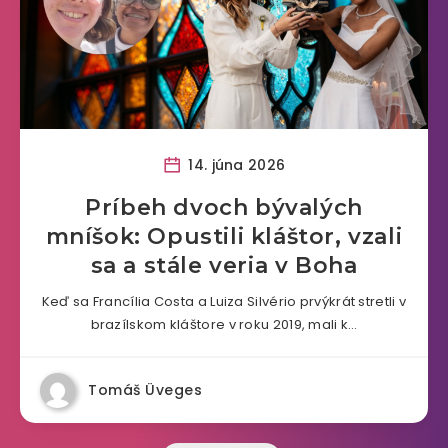
14. júna 2026
Príbeh dvoch bývalých
mníšok: Opustili kláštor, vzali
sa a stále veria v Boha
Keď sa Francília Costa a Luiza Silvério prvýkrát stretli v
brazílskom kláštore v roku 2019, mali k…
Tomáš Üveges