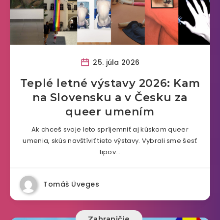
25. júla 2026
Teplé letné výstavy 2026: Kam
na Slovensku a v Česku za
queer umením
Ak chceš svoje leto spríjemniť aj kúskom queer
umenia, skús navštíviť tieto výstavy. Vybrali sme šesť
tipov…
Tomáš Üveges
Zahraničie