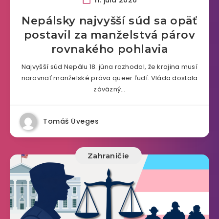
Nepálsky najvyšší súd sa opäť
postavil za manželstvá párov
rovnakého pohlavia
Najvyšší súd Nepálu 18. júna rozhodol, že krajina musí
narovnať manželské práva queer ľudí. Vláda dostala
záväzný…
Tomáš Üveges
Zahraničie