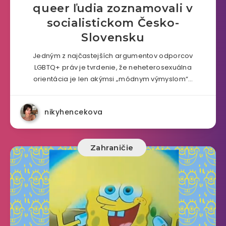
queer ľudia zoznamovali v
socialistickom Česko-
Slovensku
Jedným z najčastejších argumentov odporcov
LGBTQ+ práv je tvrdenie, že neheterosexuálna
orientácia je len akýmsi „módnym výmyslom“…
nikyhencekova
Zahraničie