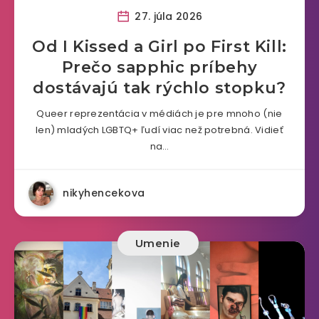
27. júla 2026
Od I Kissed a Girl po First Kill:
Prečo sapphic príbehy
dostávajú tak rýchlo stopku?
Queer reprezentácia v médiách je pre mnoho (nie
len) mladých LGBTQ+ ľudí viac než potrebná. Vidieť
na…
nikyhencekova
Umenie