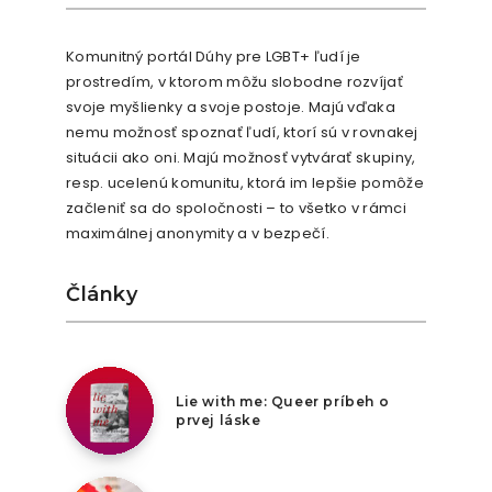
Komunitný portál Dúhy pre LGBT+ ľudí je
prostredím, v ktorom môžu slobodne rozvíjať
svoje myšlienky a svoje postoje. Majú vďaka
nemu možnosť spoznať ľudí, ktorí sú v rovnakej
situácii ako oni. Majú možnosť vytvárať skupiny,
resp. ucelenú komunitu, ktorá im lepšie pomôže
začleniť sa do spoločnosti – to všetko v rámci
maximálnej anonymity a v bezpečí.
Články
8. augusta 2026
Lie with me: Queer príbeh o
prvej láske
7. augusta 2026