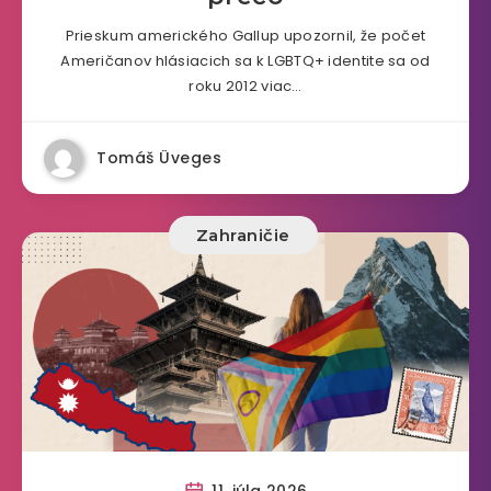
Prieskum amerického Gallup upozornil, že počet
Američanov hlásiacich sa k LGBTQ+ identite sa od
roku 2012 viac…
Tomáš Üveges
Zahraničie
11. júla 2026