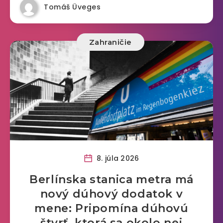
Tomáš Üveges
Zahraničie
8. júla 2026
Berlínska stanica metra má
nový dúhový dodatok v
mene: Pripomína dúhovú
štvrť, ktorá sa okolo nej