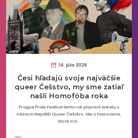
14. júla 2026
Česi hľadajú svoje najväčšie
queer Češstvo, my sme zatiaľ
našli Homofóba roka
Prague Pride Festival tento rok pripravil anketu s
názvom Největší Queer Češstvo. Ide o hlasovanie,
ktoré má…