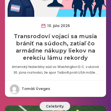
10. júla 2026
Transrodoví vojaci sa musia
brániť na súdoch, zatiaľ čo
armádne nákupy liekov na
erekciu lámu rekordy
Americký federálny súd vo Washington D.C. v utorok
30. júna rozhodol, že spor Talbott proti USA môže…
Tomáš Üveges
Celebrity