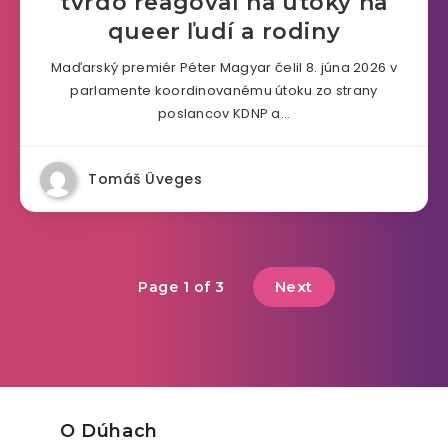
tvrdo reagoval na útoky na
queer ľudí a rodiny
Maďarský premiér Péter Magyar čelil 8. júna 2026 v
parlamente koordinovanému útoku zo strany
poslancov KDNP a…
Tomáš Üveges
Next
Page 1 of 3
O Dúhach