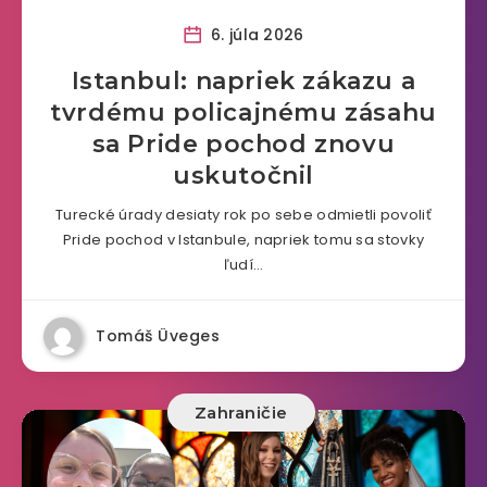
6. júla 2026
Istanbul: napriek zákazu a
tvrdému policajnému zásahu
sa Pride pochod znovu
uskutočnil
Turecké úrady desiaty rok po sebe odmietli povoliť
Pride pochod v Istanbule, napriek tomu sa stovky
ľudí…
Tomáš Üveges
Zahraničie