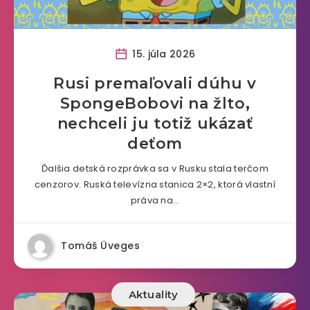
15. júla 2026
Rusi premaľovali dúhu v
SpongeBobovi na žlto,
nechceli ju totiž ukázať
deťom
Ďalšia detská rozprávka sa v Rusku stala terčom
cenzorov. Ruská televízna stanica 2×2, ktorá vlastní
práva na…
Tomáš Üveges
Aktuality