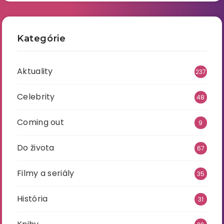
Kategórie
Aktuality
237
Celebrity
48
Coming out
9
Do života
67
Filmy a seriály
35
História
31