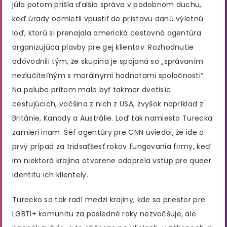
júla potom prišla ďalšia správa v podobnom duchu,
keď úrady odmietli vpustiť do prístavu danú výletnú
loď, ktorú si prenajala americká cestovná agentúra
organizujúca plavby pre gej klientov. Rozhodnutie
odôvodnili tým, že skupina je spájaná so „správaním
nezlučiteľným s morálnymi hodnotami spoločnosti“.
Na palube pritom malo byť takmer dvetisíc
cestujúcich, väčšina z nich z USA, zvyšok napríklad z
Británie, Kanady a Austrálie. Loď tak namiesto Turecka
zamieri inam. Šéf agentúry pre CNN uviedol, že ide o
prvý prípad za tridsaťšesť rokov fungovania firmy, keď
im niektorá krajina otvorene odoprela vstup pre queer
identitu ich klientely.
Turecko sa tak radí medzi krajiny, kde sa priestor pre
LGBTI+ komunitu za posledné roky nezväčšuje, ale