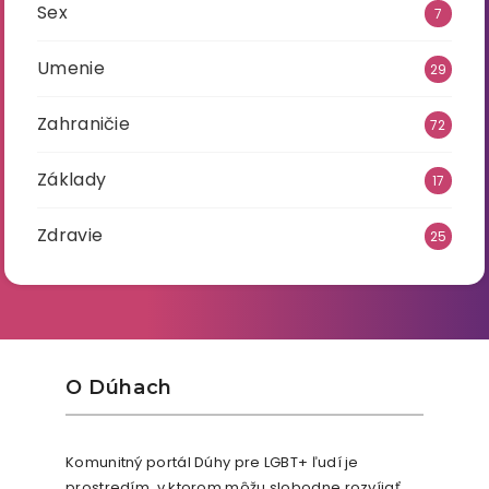
Sex
7
Umenie
29
Zahraničie
72
Základy
17
Zdravie
25
O Dúhach
Komunitný portál Dúhy pre LGBT+ ľudí je
prostredím, v ktorom môžu slobodne rozvíjať