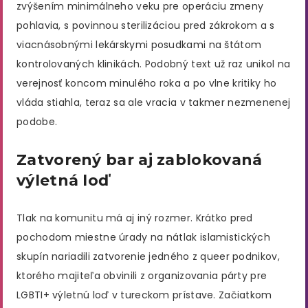
zvýšením minimálneho veku pre operáciu zmeny
pohlavia, s povinnou sterilizáciou pred zákrokom a s
viacnásobnými lekárskymi posudkami na štátom
kontrolovaných klinikách. Podobný text už raz unikol na
verejnosť koncom minulého roka a po vlne kritiky ho
vláda stiahla, teraz sa ale vracia v takmer nezmenenej
podobe.
Zatvorený bar aj zablokovaná
výletná loď
Tlak na komunitu má aj iný rozmer. Krátko pred
pochodom miestne úrady na nátlak islamistických
skupín nariadili zatvorenie jedného z queer podnikov,
ktorého majiteľa obvinili z organizovania párty pre
LGBTI+ výletnú loď v tureckom prístave. Začiatkom