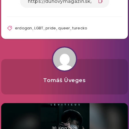
erdogan
,
LGBT
,
pride
,
queer
,
turecko
Tomáš Üveges
30. júna 2026