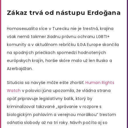
Zákaz trvá od nástupu Erdoğana
Homosexualita síce v Turecku nie je trestná, krajina
však nemá takmer žiadnu právnu ochranu LGBTI+
komunity a v aktuálnom rebríčku ILGA Europe skončila
na spodných priečkach spomedzi hodnotených
európskych krajín, horšie skóre malo už len Rusko a
Azerbajdžan.
Situácia sa navyše môže ešte zhoršiť.
Human Rights
Watch
v polovici júna upozornila, že vládna strana
opäť pripravuje legislatívny balík, ktorý by
kriminalizoval takzvané „správanie v rozpore s
biologickým pohlavím a verejnou morálkou“ trestom
odňatia slobody až na tri roky. Návrh počíta aj so