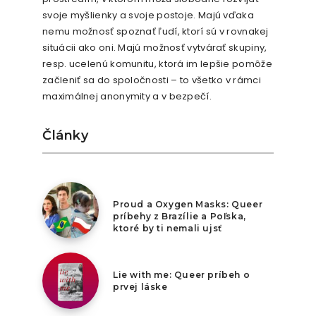
svoje myšlienky a svoje postoje. Majú vďaka
nemu možnosť spoznať ľudí, ktorí sú v rovnakej
situácii ako oni. Majú možnosť vytvárať skupiny,
resp. ucelenú komunitu, ktorá im lepšie pomôže
začleniť sa do spoločnosti – to všetko v rámci
maximálnej anonymity a v bezpečí.
Články
9. augusta 2026
Proud a Oxygen Masks: Queer
príbehy z Brazílie a Poľska,
ktoré by ti nemali ujsť
8. augusta 2026
Lie with me: Queer príbeh o
prvej láske