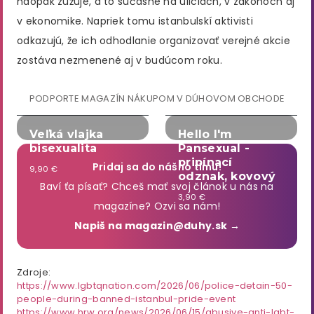
naopak zužuje, a to súčasne na uliciach, v zákonoch aj
v ekonomike. Napriek tomu istanbulskí aktivisti
odkazujú, že ich odhodlanie organizovať verejné akcie
zostáva nezmenené aj v budúcom roku.
PODPORTE MAGAZÍN NÁKUPOM V DÚHOVOM OBCHODE
Veľká vlajka
Hello I'm
bisexualita
Pansexual -
pripínací
Pridaj sa do nášho tímu!
9,90 €
odznak, kovový
Baví ťa písať? Chceš mať svoj článok u nás na
3,90 €
magazíne? Ozvi sa nám!
Napiš na magazin@duhy.sk →
Zdroje:
https://www.lgbtqnation.com/2026/06/police-detain-50-
people-during-banned-istanbul-pride-event
https://www.hrw.org/news/2026/06/15/abusive-anti-lgbt-