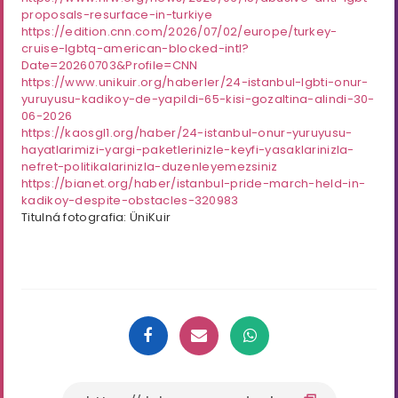
proposals-resurface-in-turkiye
https://edition.cnn.com/2026/07/02/europe/turkey-
cruise-lgbtq-american-blocked-intl?
Date=20260703&Profile=CNN
https://www.unikuir.org/haberler/24-istanbul-lgbti-onur-
yuruyusu-kadikoy-de-yapildi-65-kisi-gozaltina-alindi-30-
06-2026
https://kaosgl1.org/haber/24-istanbul-onur-yuruyusu-
hayatlarimizi-yargi-paketlerinizle-keyfi-yasaklarinizla-
nefret-politikalarinizla-duzenleyemezsiniz
https://bianet.org/haber/istanbul-pride-march-held-in-
kadikoy-despite-obstacles-320983
Titulná fotografia: ÜniKuir