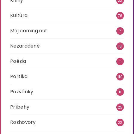
Knihy
22
Kultúra
76
Môj coming out
7
Nezaradené
18
Poézia
1
Politika
110
Pozvánky
11
Príbehy
25
Rozhovory
22