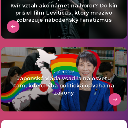
Kvír vzťah ako námet na horor? Do kín
prišiel film Leviticus, ktorý mrazivo
zobrazuje náboženský fanatizmus
7. júla 2026
Japonská vláda vsadila na osvetu
tam, kde chýba politická odvaha na
zákony