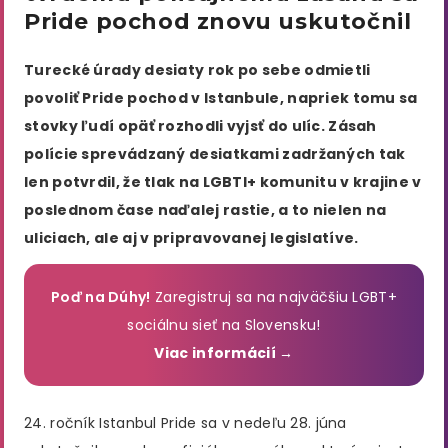
Pride pochod znovu uskutočnil
Turecké úrady desiaty rok po sebe odmietli
povoliť Pride pochod v Istanbule, napriek tomu sa
stovky ľudí opäť rozhodli vyjsť do ulíc. Zásah
polície sprevádzaný desiatkami zadržaných tak
len potvrdil, že tlak na LGBTI+ komunitu v krajine v
poslednom čase naďalej rastie, a to nielen na
uliciach, ale aj v pripravovanej legislatíve.
Poď na Dúhy!
Zaregistruj sa na najväčšiu LGBT+
sociálnu sieť na Slovensku!
Viac informácií →
24. ročník Istanbul Pride sa v nedeľu 28. júna