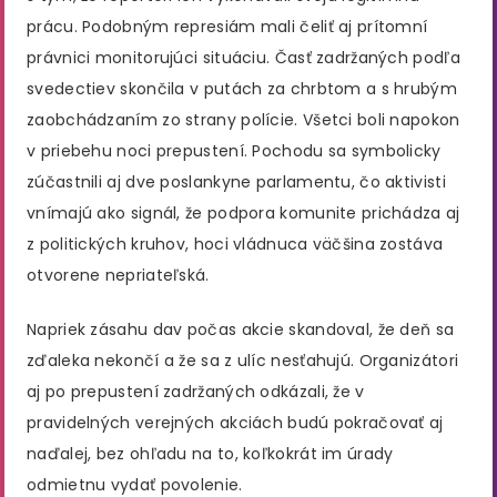
prácu. Podobným represiám mali čeliť aj prítomní
právnici monitorujúci situáciu. Časť zadržaných podľa
svedectiev skončila v putách za chrbtom a s hrubým
zaobchádzaním zo strany polície. Všetci boli napokon
v priebehu noci prepustení. Pochodu sa symbolicky
zúčastnili aj dve poslankyne parlamentu, čo aktivisti
vnímajú ako signál, že podpora komunite prichádza aj
z politických kruhov, hoci vládnuca väčšina zostáva
otvorene nepriateľská.
Napriek zásahu dav počas akcie skandoval, že deň sa
zďaleka nekončí a že sa z ulíc nesťahujú. Organizátori
aj po prepustení zadržaných odkázali, že v
pravidelných verejných akciách budú pokračovať aj
naďalej, bez ohľadu na to, koľkokrát im úrady
odmietnu vydať povolenie.