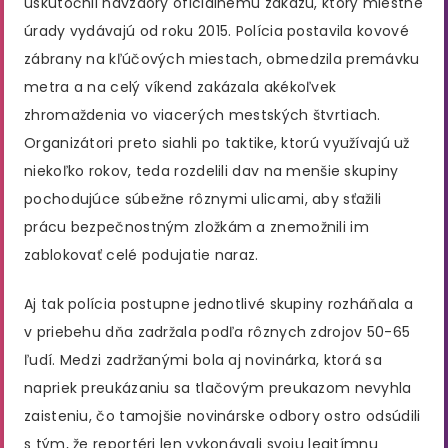
uskutočnil navzdory oficiálnemu zákazu, ktorý miestne
úrady vydávajú od roku 2015. Polícia postavila kovové
zábrany na kľúčových miestach, obmedzila premávku
metra a na celý víkend zakázala akékoľvek
zhromaždenia vo viacerých mestských štvrtiach.
Organizátori preto siahli po taktike, ktorú využívajú už
niekoľko rokov, teda rozdelili dav na menšie skupiny
pochodujúce súbežne rôznymi ulicami, aby sťažili
prácu bezpečnostným zložkám a znemožnili im
zablokovať celé podujatie naraz.
Aj tak polícia postupne jednotlivé skupiny rozháňala a
v priebehu dňa zadržala podľa rôznych zdrojov 50-65
ľudí. Medzi zadržanými bola aj novinárka, ktorá sa
napriek preukázaniu sa tlačovým preukazom nevyhla
zaisteniu, čo tamojšie novinárske odbory ostro odsúdili
s tým, že reportéri len vykonávali svoju legitímnu