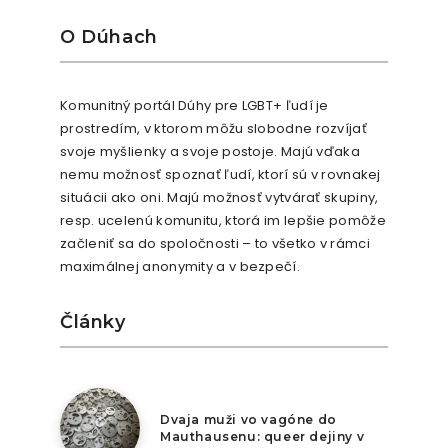
O Dúhach
Komunitný portál Dúhy pre LGBT+ ľudí je
prostredím, v ktorom môžu slobodne rozvíjať
svoje myšlienky a svoje postoje. Majú vďaka
nemu možnosť spoznať ľudí, ktorí sú v rovnakej
situácii ako oni. Majú možnosť vytvárať skupiny,
resp. ucelenú komunitu, ktorá im lepšie pomôže
začleniť sa do spoločnosti – to všetko v rámci
maximálnej anonymity a v bezpečí.
Články
6. augusta 2026
Dvaja muži vo vagóne do
Mauthausenu: queer dejiny v