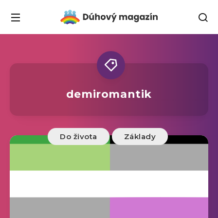
demiromantik
Do života
Základy