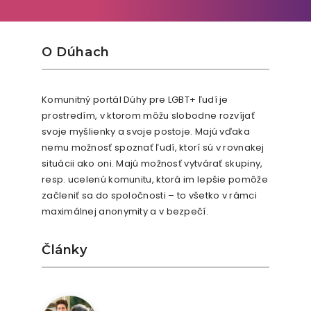
O Dúhach
Komunitný portál Dúhy pre LGBT+ ľudí je
prostredím, v ktorom môžu slobodne rozvíjať
svoje myšlienky a svoje postoje. Majú vďaka
nemu možnosť spoznať ľudí, ktorí sú v rovnakej
situácii ako oni. Majú možnosť vytvárať skupiny,
resp. ucelenú komunitu, ktorá im lepšie pomôže
začleniť sa do spoločnosti – to všetko v rámci
maximálnej anonymity a v bezpečí.
Články
9. augusta 2026