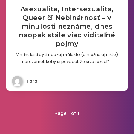
Asexualita, Intersexualita,
Queer či Nebinárnosť – v
minulosti neznáme, dnes
naopak stále viac viditeľné
pojmy
V minulosti by ti naozaj málokto (a možno aj nikto)
nerozumel, keby si povedal, že si „asexuál“…
Tara
Page 1 of 1