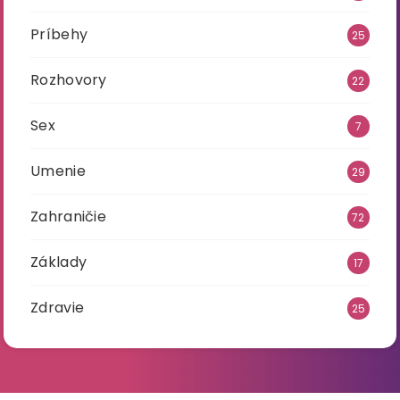
Príbehy
25
Rozhovory
22
Sex
7
Umenie
29
Zahraničie
72
Základy
17
Zdravie
25