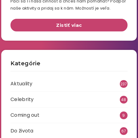
Páči sa Ti naša činnosť a chceš nám pomáhať? Podpor
naše aktivity a pridaj sa k nám. Možností je veľa.
Zistiť viac
Kategórie
Aktuality
237
Celebrity
48
Coming out
9
Do života
67