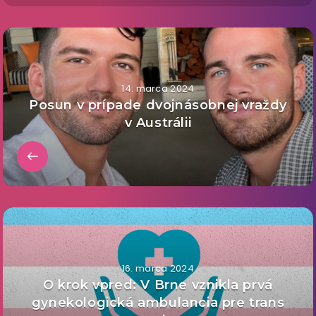
14. marca 2024
Posun v prípade dvojnásobnej vraždy
v Austrálii
16. marca 2024
O krok vpred: V Brne vznikla prvá
gynekologická ambulancia pre trans