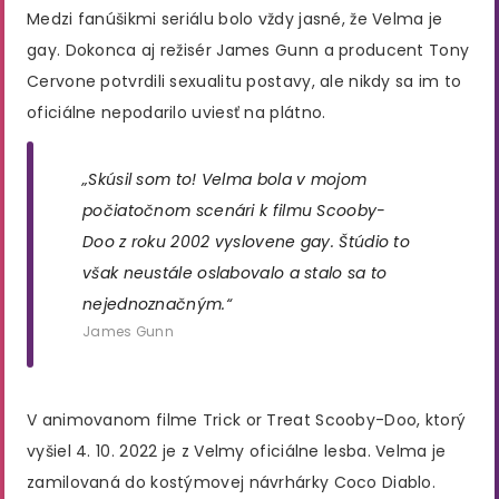
Medzi fanúšikmi seriálu bolo vždy jasné, že Velma je
gay. Dokonca aj režisér James Gunn a producent Tony
Cervone potvrdili sexualitu postavy, ale nikdy sa im to
oficiálne nepodarilo uviesť na plátno.
„Skúsil som to! Velma bola v mojom
počiatočnom scenári k filmu Scooby-
Doo z roku 2002 vyslovene gay. Štúdio to
však neustále oslabovalo a stalo sa to
nejednoznačným.“
James Gunn
V animovanom filme Trick or Treat Scooby-Doo, ktorý
vyšiel 4. 10. 2022 je z Velmy oficiálne lesba. Velma je
zamilovaná do kostýmovej návrhárky Coco Diablo.