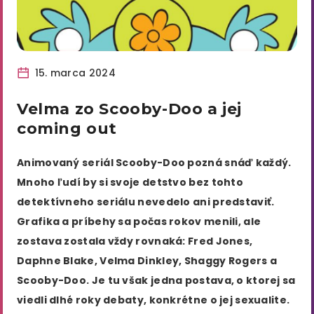
15. marca 2024
Velma zo Scooby-Doo a jej
coming out
Animovaný seriál Scooby-Doo pozná snáď každý.
Mnoho ľudí by si svoje detstvo bez tohto
detektívneho seriálu nevedelo ani predstaviť.
Grafika a príbehy sa počas rokov menili, ale
zostava zostala vždy rovnaká: Fred Jones,
Daphne Blake, Velma Dinkley, Shaggy Rogers a
Scooby-Doo. Je tu však jedna postava, o ktorej sa
viedli dlhé roky debaty, konkrétne o jej sexualite.