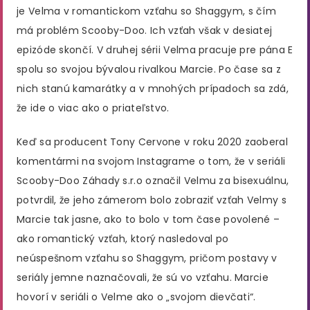
je Velma v romantickom vzťahu so Shaggym, s čím
má problém Scooby-Doo. Ich vzťah však v desiatej
epizóde skončí. V druhej sérii Velma pracuje pre pána E
spolu so svojou bývalou rivalkou Marcie. Po čase sa z
nich stanú kamarátky a v mnohých prípadoch sa zdá,
že ide o viac ako o priateľstvo.
Keď sa producent Tony Cervone v roku 2020 zaoberal
komentármi na svojom Instagrame o tom, že v seriáli
Scooby-Doo Záhady s.r.o označil Velmu za bisexuálnu,
potvrdil, že jeho zámerom bolo zobraziť vzťah Velmy s
Marcie tak jasne, ako to bolo v tom čase povolené –
ako romantický vzťah, ktorý nasledoval po
neúspešnom vzťahu so Shaggym, pričom postavy v
seriály jemne naznačovali, že sú vo vzťahu. Marcie
hovorí v seriáli o Velme ako o „svojom dievčati“.