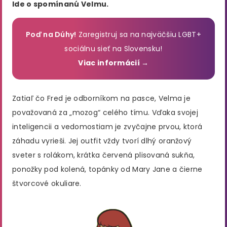
Ide o spomínanú Velmu.
Poď na Dúhy!
Zaregistruj sa na najväčšiu LGBT+
sociálnu sieť na Slovensku!
Viac informácií →
Zatiaľ čo Fred je odborníkom na pasce, Velma je
považovaná za „mozog“ celého tímu. Vďaka svojej
inteligencii a vedomostiam je zvyčajne prvou, ktorá
záhadu vyrieši. Jej outfit vždy tvorí dlhý oranžový
sveter s rolákom, krátka červená plisovaná sukňa,
ponožky pod kolená, topánky od Mary Jane a čierne
štvorcové okuliare.