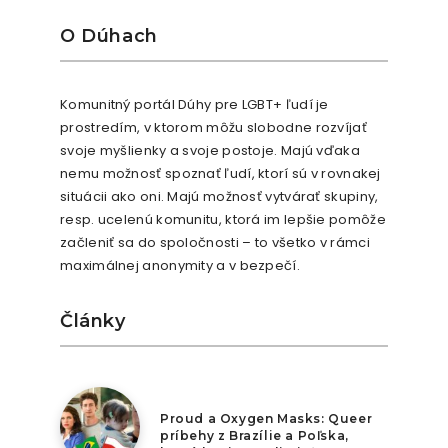
O Dúhach
Komunitný portál Dúhy pre LGBT+ ľudí je
prostredím, v ktorom môžu slobodne rozvíjať
svoje myšlienky a svoje postoje. Majú vďaka
nemu možnosť spoznať ľudí, ktorí sú v rovnakej
situácii ako oni. Majú možnosť vytvárať skupiny,
resp. ucelenú komunitu, ktorá im lepšie pomôže
začleniť sa do spoločnosti – to všetko v rámci
maximálnej anonymity a v bezpečí.
Články
9. augusta 2026
Proud a Oxygen Masks: Queer
príbehy z Brazílie a Poľska,