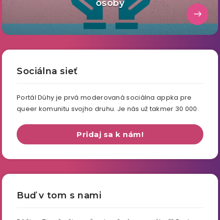
osoby
Sociálna sieť
Portál Dúhy je prvá moderovaná sociálna appka pre
queer komunitu svojho druhu. Je nás už takmer 30 000.
Pridaj sa k nám!
Buď v tom s nami