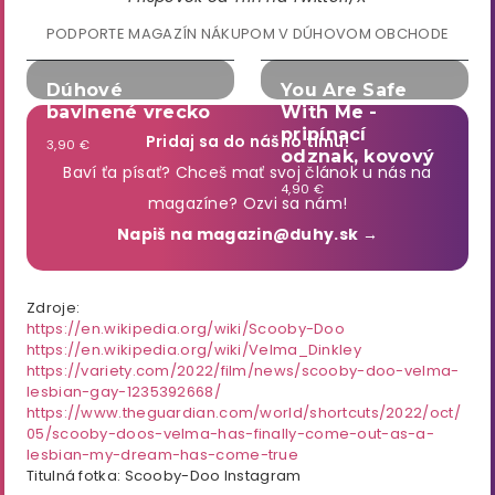
PODPORTE MAGAZÍN NÁKUPOM V DÚHOVOM OBCHODE
Dúhové
You Are Safe
bavlnené vrecko
With Me -
pripínací
Pridaj sa do nášho tímu!
3,90 €
odznak, kovový
Baví ťa písať? Chceš mať svoj článok u nás na
4,90 €
magazíne? Ozvi sa nám!
Napiš na magazin@duhy.sk →
Zdroje:
https://en.wikipedia.org/wiki/Scooby-Doo
https://en.wikipedia.org/wiki/Velma_Dinkley
https://variety.com/2022/film/news/scooby-doo-velma-
lesbian-gay-1235392668/
https://www.theguardian.com/world/shortcuts/2022/oct/
05/scooby-doos-velma-has-finally-come-out-as-a-
lesbian-my-dream-has-come-true
Titulná fotka: Scooby-Doo Instagram