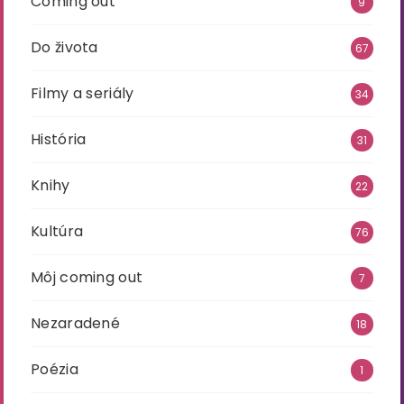
Coming out
9
Do života
67
Filmy a seriály
34
História
31
Knihy
22
Kultúra
76
Môj coming out
7
Nezaradené
18
Poézia
1