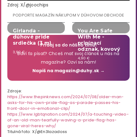
Zdroj: X/@joochips
PODPORTE MAGAZÍN NÁKUPOM V DÚHOVOM OBCHODE
Girlanda -
You Are Safe
dúhové pride
With Me -
srdiečka (3 m)
pripínací
Pridaj sa do nášho tímu!
odznak, kovový
3,90 €
Baví ťa písať? Chceš mať svoj článok u nás na
4,90 €
magazíne? Ozvi sa nám!
Napiš na magazin@duhy.sk →
Zdroje:
https://www.thepinknews.com/2024/07/08/older-man-
asks-for-his-own-pride-flag-as-parade-passes-his-
front-door-in-emotional-clip/
https://www.lgbtqnation.com/2024/07/a-touching-video-
of-an-old-man-tearfully-waving-a-pride-flag-has-
gone-viral-heres-why/
Titulná foto: X/@En3lazadoss