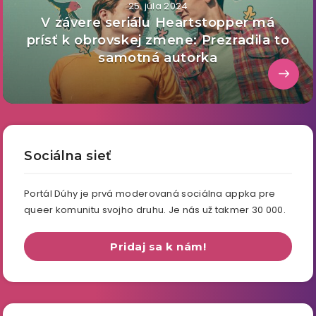
25. júla 2024
V závere seriálu Heartstopper má
prísť k obrovskej zmene: Prezradila to
samotná autorka
Sociálna sieť
Portál Dúhy je prvá moderovaná sociálna appka pre
queer komunitu svojho druhu. Je nás už takmer 30 000.
Pridaj sa k nám!