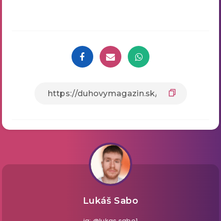
Lukáš Sabo
ig: @lukas.sabo1