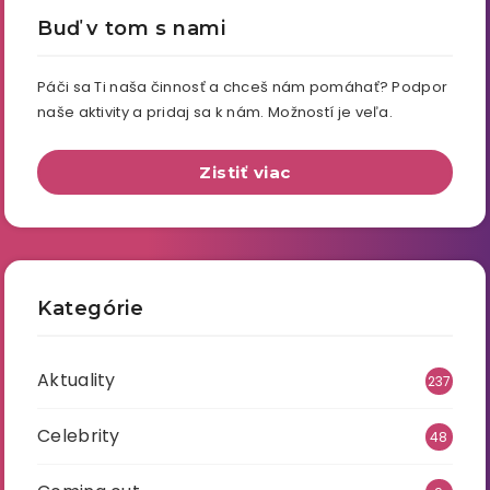
Buď v tom s nami
Páči sa Ti naša činnosť a chceš nám pomáhať? Podpor
naše aktivity a pridaj sa k nám. Možností je veľa.
Zistiť viac
Kategórie
Aktuality
237
Celebrity
48