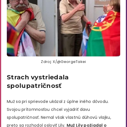
Zdroj: X/@GeorgeTakei
Strach vystriedala
spolupatričnosť
Muž sa pri sprievode ukázal z úplne iného dôvodu.
Svojou prítomnosťou chcel vyjadriť davu
spolupatričnosť. Nemal však vlastnú dúhovú vlajku,
preto sa rozhodol osloviť Lily.
Muž Lily požiadal o