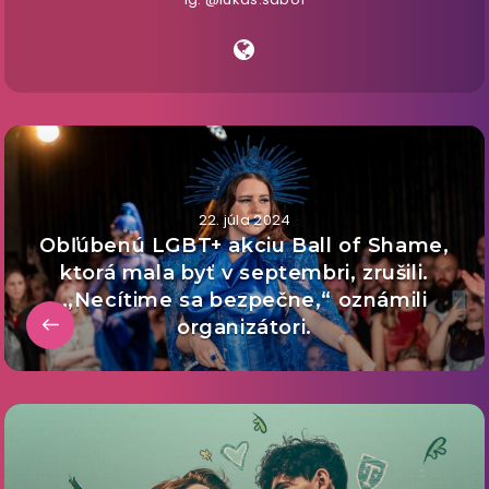
22. júla 2024
Obľúbenú LGBT+ akciu Ball of Shame,
ktorá mala byť v septembri, zrušili.
,,Necítime sa bezpečne,“ oznámili
organizátori.