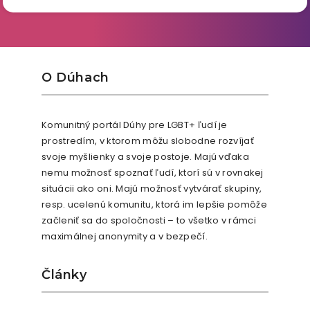
O Dúhach
Komunitný portál Dúhy pre LGBT+ ľudí je
prostredím, v ktorom môžu slobodne rozvíjať
svoje myšlienky a svoje postoje. Majú vďaka
nemu možnosť spoznať ľudí, ktorí sú v rovnakej
situácii ako oni. Majú možnosť vytvárať skupiny,
resp. ucelenú komunitu, ktorá im lepšie pomôže
začleniť sa do spoločnosti – to všetko v rámci
maximálnej anonymity a v bezpečí.
Články