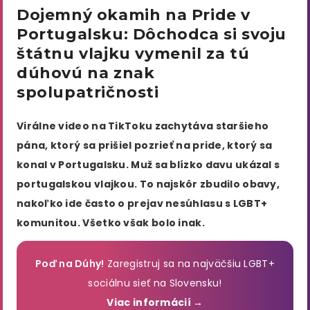
Dojemný okamih na Pride v
Portugalsku: Dôchodca si svoju
štátnu vlajku vymenil za tú
dúhovú na znak
spolupatričnosti
Virálne video na TikToku zachytáva staršieho
pána, ktorý sa prišiel pozrieť na pride, ktorý sa
konal v Portugalsku. Muž sa blízko davu ukázal s
portugalskou vlajkou. To najskôr zbudilo obavy,
nakoľko ide často o prejav nesúhlasu s LGBT+
komunitou. Všetko však bolo inak.
Poď na Dúhy!
Zaregistruj sa na najväčšiu LGBT+
sociálnu sieť na Slovensku!
Viac informácií →