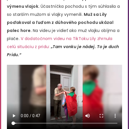
výmenu vlajok.
Účastníčka pochodu s tým súhlasila a
so starším mužom si vlajky vymenili.
Muž sa Lily
poďakoval a ľuďom z dúhového pochodu ukázal
palec hore.
Na videu je vidieť ako muž vlajku obíjma a
plače.
V dodatočnom videu na TikToku Lily zhrnula
celú situáciu z pridu:
„Tam vonku je nádej. To je duch
Pridu.“