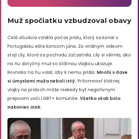
Muž spočiatku vzbudzoval obavy
Celá situácia vznikla počas pridu, ktorý sa konal v
Portugalsku ešte koncom júna. Za virálnym videom
stojí Lily, ktorá sa pochodu zúčastnila. Lily si všimla, ako
na ňu dotyčný muž so štátnou vlajkou ukazuje.
Rovnako na ňu volal, aby k nemu prišla.
Mnohí v dave
si úmyslami muža neboli istý.
Prítomnosť štátnej
vlajky na pridoch môže niekedy byť negatívnym
prejavom voči LGBT+ komunite.
Všetko však bolo
nakoniec inak.