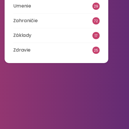
Umenie
29
Zahraničie
72
Základy
17
Zdravie
25