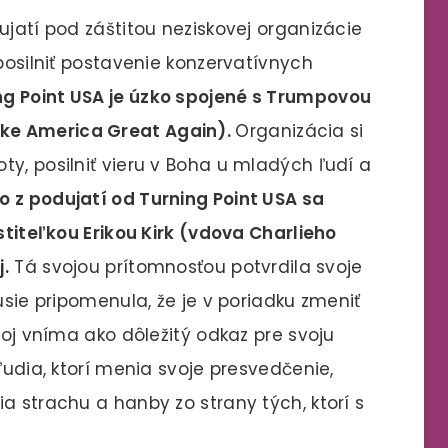
ujatí pod záštitou neziskovej organizácie
 posilniť postavenie konzervatívnych
ng Point USA je úzko spojené s Trumpovou
ke America Great Again).
Organizácia si
y, posilniť vieru v Boha u mladých ľudí a
o z podujatí od Turning Point USA sa
ostiteľkou Erikou Kirk (vdova Charlieho
j.
Tá svojou prítomnosťou potvrdila svoje
usie pripomenula, že je v poriadku zmeniť
toj vníma ako dôležitý odkaz pre svoju
ľudia, ktorí menia svoje presvedčenie,
a strachu a hanby zo strany tých, ktorí s