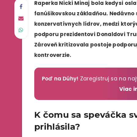
Raperka Nicki Minaj bola kedysi osl
fanúšikovskou základňou. Nedávno 
konzervatívnych lídrov, medzi ktorýc
podporu prezidentovi Donaldovi Trum
Zároveň kritizovala postoje podporu
kontroverzie.
Poď na Dúhy!
Zaregistruj sa na naj
Viac 
K čomu sa speváčka s
prihlásila?