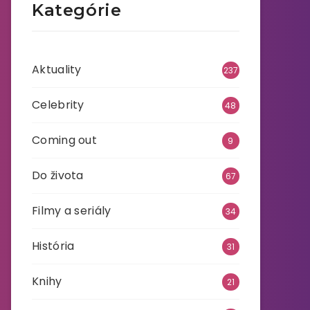
Kategórie
Aktuality
237
Celebrity
48
Coming out
9
Do života
67
Filmy a seriály
34
História
31
Knihy
21