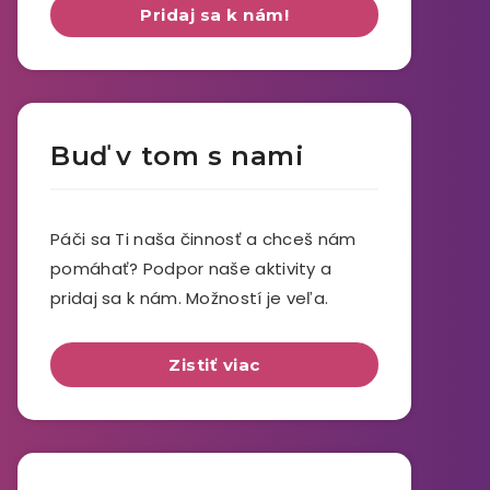
Pridaj sa k nám!
Buď v tom s nami
Páči sa Ti naša činnosť a chceš nám
pomáhať? Podpor naše aktivity a
pridaj sa k nám. Možností je veľa.
Zistiť viac