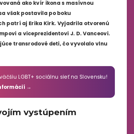
avovaná ako kvír ikona s masívnou
sa však postavila po boku
h patrí aj Erika Kirk. Vyjadrila otvorenú
povi a viceprezidentovi J. D. Vanceovi.
júce transrodové deti, čo vyvolalo vlnu
väčšiu LGBT+ sociálnu sieť na Slovensku!
informácií →
vojím vystúpením