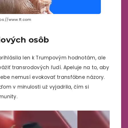
tps://www.ft.com
dových osôb
rihlásila len k Trumpovým hodnotám, ale
ážiť transrodových ľudí. Apeluje na to, aby
 sebe nemusí evokovať transfóbne názory.
ďom v minulosti už vyjadrila, čím si
omunity.