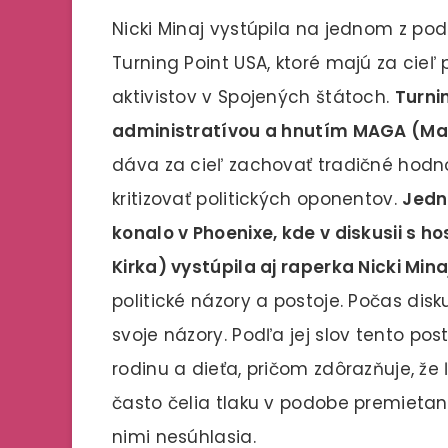
Nicki Minaj vystúpila na jednom z pod
Turning Point USA, ktoré majú za cieľ
aktivistov v Spojených štátoch.
Turni
administratívou a hnutím MAGA (Ma
dáva za cieľ zachovať tradičné hodnot
kritizovať politických oponentov.
Jedn
konalo v Phoenixe, kde v diskusii s h
Kirka) vystúpila aj raperka Nicki Mina
politické názory a postoje. Počas disk
svoje názory. Podľa jej slov tento pos
rodinu a dieťa, pričom zdôrazňuje, že 
často čelia tlaku v podobe premietani
nimi nesúhlasia.