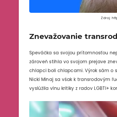
Zdroj: ht
Znevažovanie transro
Speváčka sa svojou prítomnosťou nep
zároveň stihla vo svojom prejave znev
chlapci boli chlapcami. Výrok sám o
Nicki Minaj sa však k transrodovým ľu
vyslúžila vlnu kritiky z radov LGBTI+ k