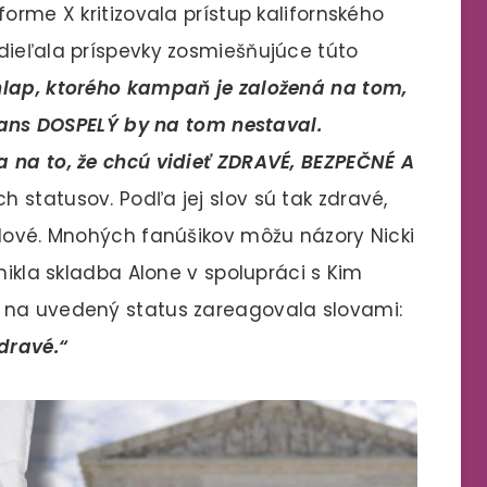
orme X kritizovala prístup kalifornského
dieľala príspevky zosmiešňujúce túto
 chlap, ktorého kampaň je založená na tom,
trans DOSPELÝ by na tom nestaval.
 na to, že chcú vidieť ZDRAVÉ, BEZPEČNÉ A
h statusov. Podľa jej slov sú tak zdravé,
odové. Mnohých fanúšikov môžu názory Nicki
nikla skladba Alone v spolupráci s Kim
 na uvedený status zareagovala slovami:
dravé.“