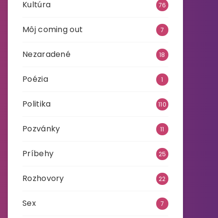
Kultúra
76
Môj coming out
7
Nezaradené
18
Poézia
1
Politika
110
Pozvánky
11
Príbehy
25
Rozhovory
22
Sex
7