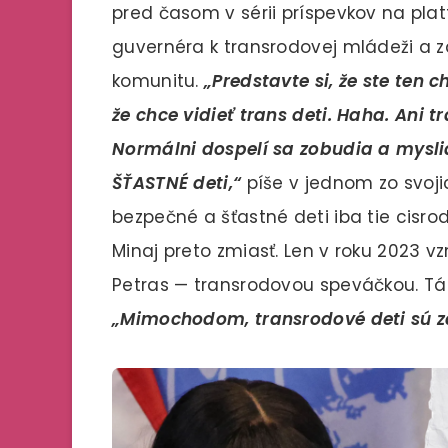
pred časom v sérii príspevkov na platf
guvernéra k transrodovej mládeži a z
komunitu.
„Predstavte si, že ste ten
že chce vidieť trans deti. Haha. Ani 
Normálni dospelí sa zobudia a myslia
ŠŤASTNÉ deti,“
píše v jednom zo svojic
bezpečné a šťastné deti iba tie cisr
Minaj preto zmiasť. Len v roku 2023 vz
Petras — transrodovou speváčkou. Tá
„Mimochodom, transrodové deti sú z