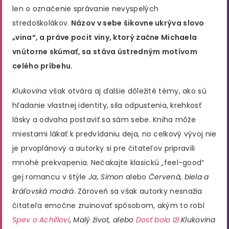
len o označenie správanie nevyspelých
stredoškolákov.
Názov v sebe šikovne ukrýva slovo
„vina“, a práve pocit viny, ktorý začne Michaela
vnútorne skúmať, sa stáva ústredným motívom
celého príbehu.
Klukovina
však otvára aj ďalšie dôležité témy, ako sú
hľadanie vlastnej identity, sila odpustenia, krehkosť
lásky a odvaha postaviť sa sám sebe. Kniha môže
miestami lákať k predvídaniu deja, no celkový vývoj nie
je prvoplánový a autorky si pre čitateľov pripravili
mnohé prekvapenia. Nečakajte klasickú „feel-good“
gej romancu v štýle
Ja, Simon
alebo
Červená, biela a
kráľovská modrá
. Zároveň sa však autorky nesnažia
čitateľa emočne zruinovať spôsobom, akým to robí
Spev o Achillovi
,
Malý život, alebo
Dosť bolo lží
.
Klukovina