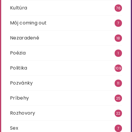
Kultúra
76
Môj coming out
7
Nezaradené
18
Poézia
1
Politika
109
Pozvánky
11
Príbehy
25
Rozhovory
22
Sex
7