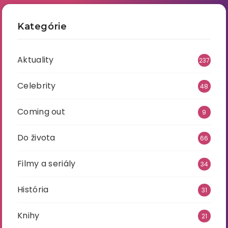
Kategórie
Aktuality
237
Celebrity
48
Coming out
9
Do života
66
Filmy a seriály
34
História
31
Knihy
21