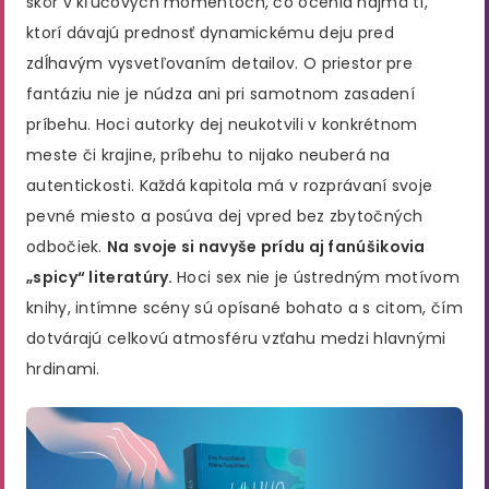
skôr v kľúčových momentoch, čo ocenia najmä tí,
ktorí dávajú prednosť dynamickému deju pred
zdĺhavým vysvetľovaním detailov. O priestor pre
fantáziu nie je núdza ani pri samotnom zasadení
príbehu. Hoci autorky dej neukotvili v konkrétnom
meste či krajine, príbehu to nijako neuberá na
autentickosti. Každá kapitola má v rozprávaní svoje
pevné miesto a posúva dej vpred bez zbytočných
odbočiek.
Na svoje si navyše prídu aj fanúšikovia
„spicy“ literatúry.
Hoci sex nie je ústredným motívom
knihy, intímne scény sú opísané bohato a s citom, čím
dotvárajú celkovú atmosféru vzťahu medzi hlavnými
hrdinami.