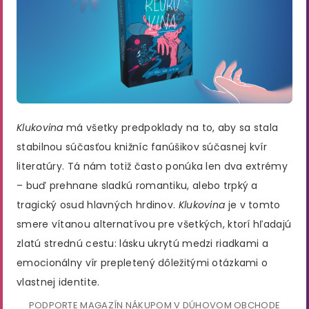
Klukovina
má všetky predpoklady na to, aby sa stala
stabilnou súčasťou knižníc fanúšikov súčasnej kvír
literatúry. Tá nám totiž často ponúka len dva extrémy
– buď prehnane sladkú romantiku, alebo trpký a
tragický osud hlavných hrdinov.
Klukovina
je v tomto
smere vítanou alternatívou pre všetkých, ktorí hľadajú
zlatú strednú cestu: lásku ukrytú medzi riadkami a
emocionálny vír prepletený dôležitými otázkami o
vlastnej identite.
PODPORTE MAGAZÍN NÁKUPOM V DÚHOVOM OBCHODE