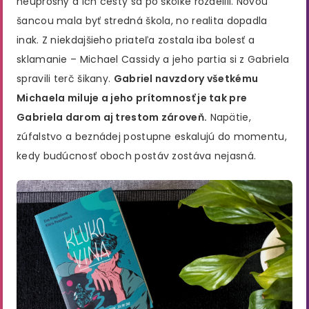
neúprosný a ich cesty sa po škôlke rozdelili. Novou
šancou mala byť stredná škola, no realita dopadla
inak. Z niekdajšieho priateľa zostala iba bolesť a
sklamanie – Michael Cassidy a jeho partia si z Gabriela
spravili terč šikany.
Gabriel navzdory všetkému
Michaela miluje a jeho prítomnosť je tak pre
Gabriela darom aj trestom zároveň.
Napätie,
zúfalstvo a beznádej postupne eskalujú do momentu,
kedy budúcnosť oboch postáv zostáva nejasná.