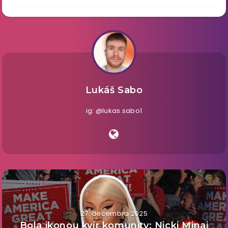
Lukáš Sabo
ig: @lukas.sabo1
27. decembra 2025
Bola ikonou kvír komunity: Nicki Minaj