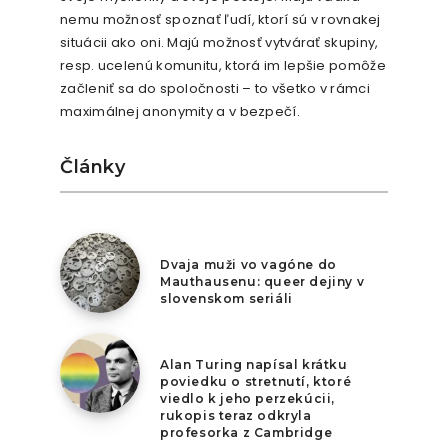
nemu možnosť spoznať ľudí, ktorí sú v rovnakej
situácii ako oni. Majú možnosť vytvárať skupiny,
resp. ucelenú komunitu, ktorá im lepšie pomôže
začleniť sa do spoločnosti – to všetko v rámci
maximálnej anonymity a v bezpečí.
Články
6. augusta 2026
Dvaja muži vo vagóne do
Mauthausenu: queer dejiny v
slovenskom seriáli
5. augusta 2026
Alan Turing napísal krátku
poviedku o stretnutí, ktoré
viedlo k jeho perzekúcii,
rukopis teraz odkryla
profesorka z Cambridge