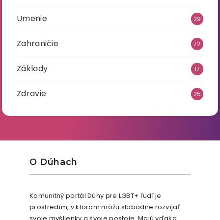
Umenie
29
Zahraničie
72
Základy
17
Zdravie
25
O Dúhach
Komunitný portál Dúhy pre LGBT+ ľudí je
prostredím, v ktorom môžu slobodne rozvíjať
svoje myšlienky a svoje postoje. Majú vďaka