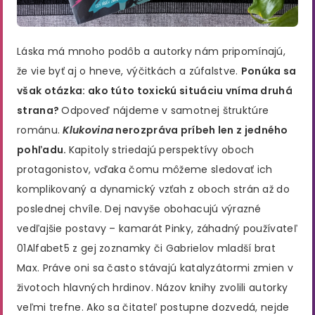
Láska má mnoho podôb a autorky nám pripomínajú,
že vie byť aj o hneve, výčitkách a zúfalstve.
Ponúka sa
však otázka: ako túto toxickú situáciu vníma druhá
strana?
Odpoveď nájdeme v samotnej štruktúre
románu.
Klukovina
nerozpráva príbeh len z jedného
pohľadu.
Kapitoly striedajú perspektívy oboch
protagonistov, vďaka čomu môžeme sledovať ich
komplikovaný a dynamický vzťah z oboch strán až do
poslednej chvíle. Dej navyše obohacujú výrazné
vedľajšie postavy – kamarát Pinky, záhadný používateľ
01Alfabet5 z gej zoznamky či Gabrielov mladší brat
Max. Práve oni sa často stávajú katalyzátormi zmien v
životoch hlavných hrdinov. Názov knihy zvolili autorky
veľmi trefne. Ako sa čitateľ postupne dozvedá, nejde