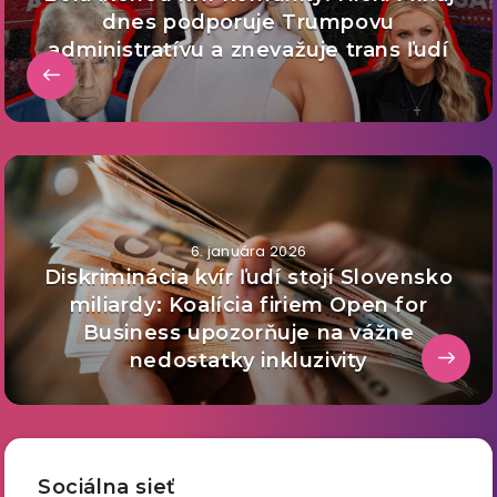
dnes podporuje Trumpovu
administratívu a znevažuje trans ľudí
6. januára 2026
Diskriminácia kvír ľudí stojí Slovensko
miliardy: Koalícia firiem Open for
Business upozorňuje na vážne
nedostatky inkluzivity
Sociálna sieť