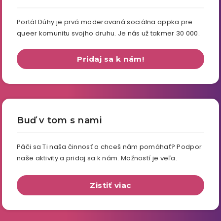
Portál Dúhy je prvá moderovaná sociálna appka pre
queer komunitu svojho druhu. Je nás už takmer 30 000.
Pridaj sa k nám!
Buď v tom s nami
Páči sa Ti naša činnosť a chceš nám pomáhať? Podpor
naše aktivity a pridaj sa k nám. Možností je veľa.
Zistiť viac