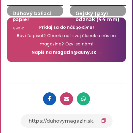
Dúhový baliaci
Gejský (gay)
papier
odznak (44 mm)
Pridaj sa do nášho tímu!
4,90 €
2,90 €
Baví ťa písať? Chceš mať svoj článok u nás na
magazíne? Ozvi sa nám!
Napiš na magazin@duhy.sk →