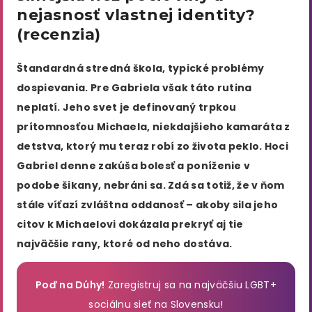
nejasnosť vlastnej identity?
(recenzia)
Štandardná stredná škola, typické problémy
dospievania. Pre Gabriela však táto rutina
neplatí. Jeho svet je definovaný trpkou
prítomnosťou Michaela, niekdajšieho kamaráta z
detstva, ktorý mu teraz robí zo života peklo. Hoci
Gabriel denne zakúša bolesť a poníženie v
podobe šikany, nebráni sa. Zdá sa totiž, že v ňom
stále víťazí zvláštna oddanosť – akoby sila jeho
citov k Michaelovi dokázala prekryť aj tie
najväčšie rany, ktoré od neho dostáva.
Poď na Dúhy!
Zaregistruj sa na najväčšiu LGBT+
sociálnu sieť na Slovensku!