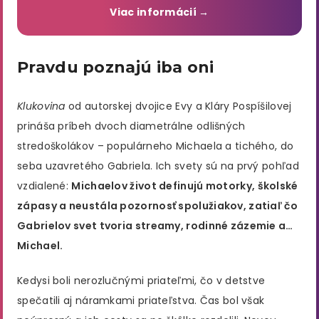
Viac informácií →
Pravdu poznajú iba oni
Klukovina
od autorskej dvojice Evy a Kláry Pospíšilovej
prináša príbeh dvoch diametrálne odlišných
stredoškolákov – populárneho Michaela a tichého, do
seba uzavretého Gabriela. Ich svety sú na prvý pohľad
vzdialené:
Michaelov život definujú motorky, školské
zápasy a neustála pozornosť spolužiakov, zatiaľ čo
Gabrielov svet tvoria streamy, rodinné zázemie a…
Michael.
Kedysi boli nerozlučnými priateľmi, čo v detstve
spečatili aj náramkami priateľstva. Čas bol však