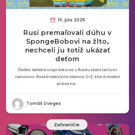
15. júla 2026
Rusi premaľovali dúhu v
SpongeBobovi na žlto,
nechceli ju totiž ukázať
deťom
Ďalšia detská rozprávka sa v Rusku stala terčom
cenzorov. Ruská televízna stanica 2×2, ktorá vlastní
práva na…
Tomáš Üveges
Zahraničie