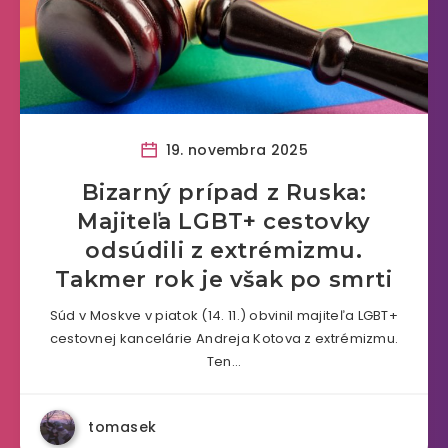
19. novembra 2025
Bizarný prípad z Ruska:
Majiteľa LGBT+ cestovky
odsúdili z extrémizmu.
Takmer rok je však po smrti
Súd v Moskve v piatok (14. 11.) obvinil majiteľa LGBT+
cestovnej kancelárie Andreja Kotova z extrémizmu.
Ten…
tomasek