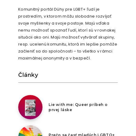
Komunitný portál Dúhy pre LGBT+ ľudí je
prostredím, v ktorom môžu slobodne rozvíjať
svoje myšlienky a svoje postoje. Majú vďaka
nemu možnosť spoznať ľudí, ktorí sú v rovnakej
situácii ako oni. Majú možnosť vytvárať skupiny,
resp. ucelenú komunitu, ktorá im lepšie pomôže
začleniť sa do spoločnosti – to všetko v rámci
maximálnej anonymity a v bezpečí.
Články
8. augusta 2026
Lie with me: Queer príbeh o
prvej láske
7. augusta 2026
Prečo sa časť mladých LGBTQ+