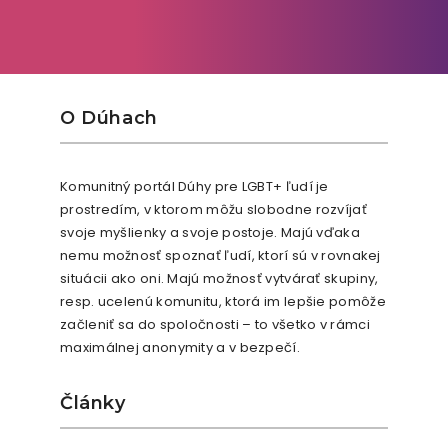
O Dúhach
Komunitný portál Dúhy pre LGBT+ ľudí je
prostredím, v ktorom môžu slobodne rozvíjať
svoje myšlienky a svoje postoje. Majú vďaka
nemu možnosť spoznať ľudí, ktorí sú v rovnakej
situácii ako oni. Majú možnosť vytvárať skupiny,
resp. ucelenú komunitu, ktorá im lepšie pomôže
začleniť sa do spoločnosti – to všetko v rámci
maximálnej anonymity a v bezpečí.
Články