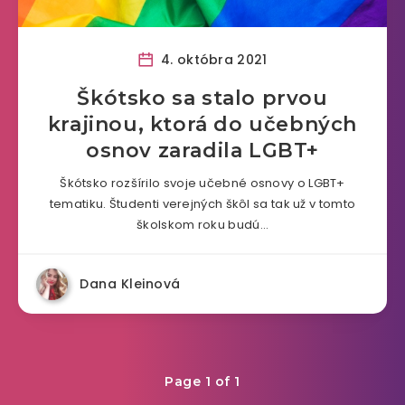
4. októbra 2021
Škótsko sa stalo prvou
krajinou, ktorá do učebných
osnov zaradila LGBT+
Škótsko rozšírilo svoje učebné osnovy o LGBT+
tematiku. Študenti verejných škôl sa tak už v tomto
školskom roku budú…
Dana Kleinová
Page 1 of 1