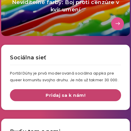
Neviditeľné farby: Boj proti cenzúre v
kvír umení
Sociálna sieť
Portál Dúhy je prvá moderovaná sociálna appka pre
queer komunitu svojho druhu. Je nás už takmer 30 000.
Pridaj sa k nám!