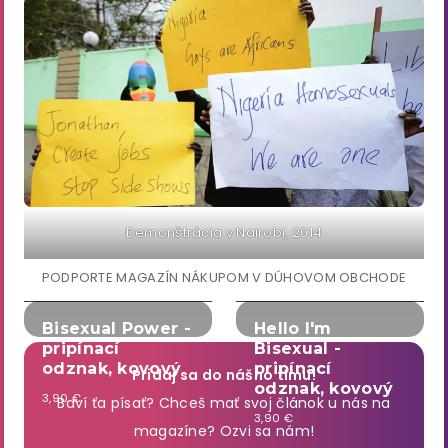
Demonštrácia v Nairobi, 2014
PODPORTE MAGAZÍN NÁKUPOM V DÚHOVOM OBCHODE
Bisexual Power -
Hello I'm
pripínací
Bisexual -
odznak, kovový
pripínací
Pridaj sa do nášho tímu!
odznak, kovový
3,90 €
Baví ťa písať? Chceš mať svoj článok u nás na
3,90 €
magazíne? Ozvi sa nám!