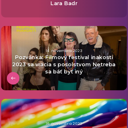
Lara Badr
14. novembra 2023
Pozvánka: Filmový festival inakosti
2023 sa vracia s posolstvom Netreba
sa báť byť iný
16. novembra 2023