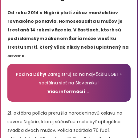
Od roku 2014 v Nigérii platí zákaz manželstiev
rovnakého pohlavia. Homosexualita u mužov je
trestaná 14 rokmi väzenia. V častiach, ktoré sú
pod islamským zákonom Šaría môže viesť ku
trestu smrti, ktorý však nikdy nebol uplatnený na
severe.
Poď na Dúhy!
Zaregistruj sa na najväčšiu LGBT+
sociálnu sieť na Slovensku!
Viac informácií →
21. októbra polícia prerušila narodeninovú oslavu na
severe Nigérie, ktorej súčasťou mala byť aj ilegálna
svadba dvoch mužov. Polícia zadržala 76 ľudí,