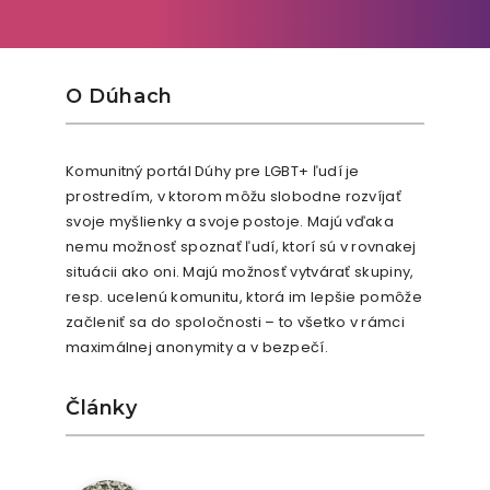
O Dúhach
Komunitný portál Dúhy pre LGBT+ ľudí je
prostredím, v ktorom môžu slobodne rozvíjať
svoje myšlienky a svoje postoje. Majú vďaka
nemu možnosť spoznať ľudí, ktorí sú v rovnakej
situácii ako oni. Majú možnosť vytvárať skupiny,
resp. ucelenú komunitu, ktorá im lepšie pomôže
začleniť sa do spoločnosti – to všetko v rámci
maximálnej anonymity a v bezpečí.
Články