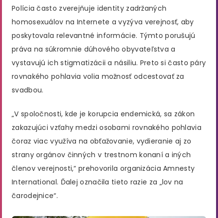
Polícia často zverejňuje identity zadržaných
homosexuálov na Internete a vyzýva verejnosť, aby
poskytovala relevantné informácie. Týmto porušujú
práva na súkromnie dúhového obyvateľstva a
vystavujú ich stigmatizácii a násiliu. Preto si často páry
rovnakého pohlavia volia možnosť odcestovať za
svadbou.
„V spoločnosti, kde je korupcia endemická, sa zákon
zakazujúci vzťahy medzi osobami rovnakého pohlavia
čoraz viac využíva na obťažovanie, vydieranie aj zo
strany orgánov činných v trestnom konaní a iných
členov verejnosti,“ prehovorila organizácia Amnesty
International. Ďalej označila tieto razie za „lov na
čarodejnice“.