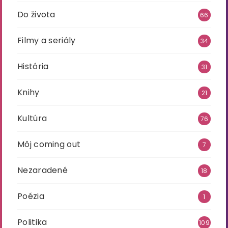
Do života
66
Filmy a seriály
34
História
31
Knihy
21
Kultúra
76
Môj coming out
7
Nezaradené
18
Poézia
1
Politika
109