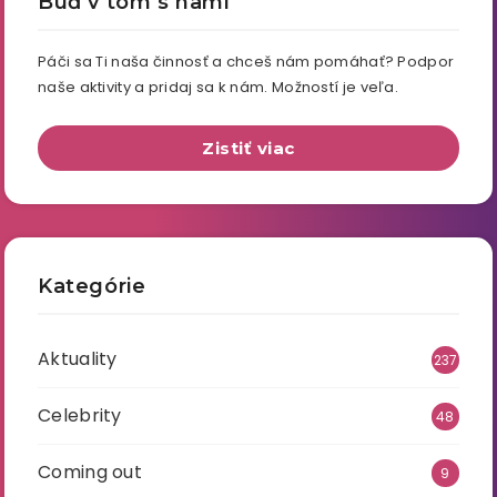
Buď v tom s nami
Páči sa Ti naša činnosť a chceš nám pomáhať? Podpor
naše aktivity a pridaj sa k nám. Možností je veľa.
Zistiť viac
Kategórie
Aktuality
237
Celebrity
48
Coming out
9