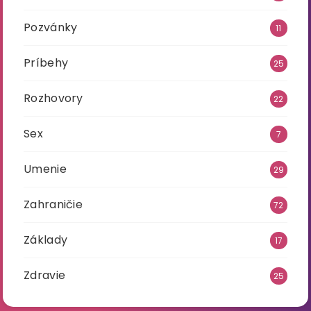
Pozvánky
11
Príbehy
25
Rozhovory
22
Sex
7
Umenie
29
Zahraničie
72
Základy
17
Zdravie
25