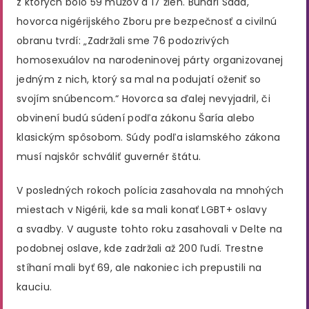
z ktorých bolo 59 mužov a 17 žien. Buhari Saad,
hovorca nigérijského Zboru pre bezpečnosť a civilnú
obranu tvrdí: „Zadržali sme 76 podozrivých
homosexuálov na narodeninovej párty organizovanej
jedným z nich, ktorý sa mal na podujatí oženiť so
svojím snúbencom.“ Hovorca sa ďalej nevyjadril, či
obvinení budú súdení podľa zákonu Šaría alebo
klasickým spôsobom. Súdy podľa islamského zákona
musí najskôr schváliť guvernér štátu.
V posledných rokoch polícia zasahovala na mnohých
miestach v Nigérii, kde sa mali konať LGBT+ oslavy
a svadby. V auguste tohto roku zasahovali v Delte na
podobnej oslave, kde zadržali až 200 ľudí. Trestne
stíhaní mali byť 69, ale nakoniec ich prepustili na
kauciu.