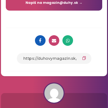
Napiš na magazin@duhy.sk →